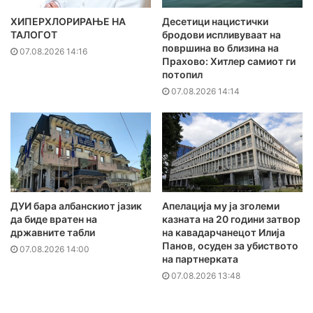
ХИПЕРХЛОРИРАЊЕ НА
Десетици нацистички
ТАЛОГОТ
бродови испливуваат на
површина во близина на
07.08.2026 14:16
Прахово: Хитлер самиот ги
потопил
07.08.2026 14:14
ДУИ бара албанскиот јазик
Апелација му ја зголеми
да биде вратен на
казната на 20 години затвор
државните табли
на кавадарчанецот Илија
Панов, осуден за убиството
07.08.2026 14:00
на партнерката
07.08.2026 13:48