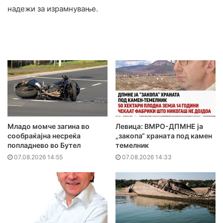
надежи за израмнување.
Младо момче загина во
Левица: ВМРО-ДПМНЕ ја
сообраќајна несреќа
„закопа“ храната под камен
попладнево во Бутел
темелник
07.08.2026 14:55
07.08.2026 14:33