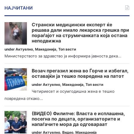
НАЈЧИТАНИ
Странски медицински експерт ќе
решава дали имало лекарска грешка при
пораѓајот на струмичанката која остана
неподвижна
under
Актуелно
,
Македонија
,
Топ вести
Министерството за здравство ја информира јавноста дека...
Возач прегазил жена во Ѓорче и избегал,
оставајќи ја тешко повредена на патот
under
Актуелно
,
Македонија
,
Топ вести
Четириесет и осумгодишна жена е тешко
повредена откако...
(ВИДЕО) Филипче: Власта е исплашена,
посегна по децата, организаторите и
напаѓачите мора да одговараат
under
Актуелно
,
Видео
,
Македонија