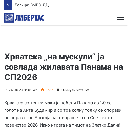
Левица: ВМРО-ДПМНЕ ја „закопа“ храната под камен темелник
М
Хрватска „на мускули“ ја
совлада жилавата Панама на
СП2026
24.06.2026 09:46
1,585
2 минути читање
Хрватска со тешки маки ја победи Панама со 1:0 со
голот на Анте Будимир и со тоа колку толку се опорави
од поразот од Англија на отворањето на Светското
првенство 2026. Иако играта на тимот на Златко Далиќ