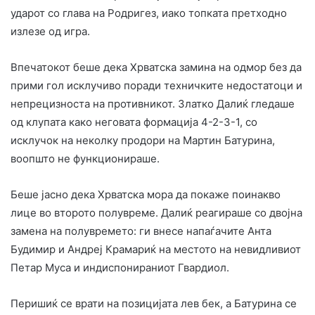
ударот со глава на Родригез, иако топката претходно
излезе од игра.
Впечатокот беше дека Хрватска замина на одмор без да
прими гол исклучиво поради техничките недостатоци и
непрецизноста на противникот. Златко Далиќ гледаше
од клупата како неговата формација 4-2-3-1, со
исклучок на неколку продори на Мартин Батурина,
воопшто не функционираше.
Беше јасно дека Хрватска мора да покаже поинакво
лице во второто полувреме. Далиќ реагираше со двојна
замена на полувремето: ги внесе напаѓачите Анта
Будимир и Андреј Крамариќ на местото на невидливиот
Петар Муса и индиспонираниот Гвардиол.
Перишиќ се врати на позицијата лев бек, а Батурина се