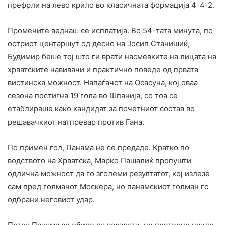
префрли на лево крило во класичната формација 4-4-2.
Промените веднаш се исплатија. Во 54-тата минута, по
остриот центаршут од десно на Јосип Станишиќ,
Будимир беше тој што ги врати насмевките на лицата на
хрватските навивачи и практично поведе од првата
вистинска можност. Напаѓачот на Осасуна, кој оваа
сезона постигна 19 гола во Шпанија, со тоа се
етаблираше како кандидат за почетниот состав во
решавачкиот натпревар против Гана.
По примен гол, Панама не се предаде. Кратко по
водството на Хрватска, Марко Пашалиќ пропушти
одлична можност да го зголеми резултатот, кој излезе
сам пред голманот Москера, но панамскиот голман го
одбрани неговиот удар.