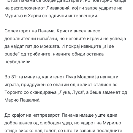
Потоа Панама се обиде да возврати, но повторно наиде
на расположениот Ливаковиќ, кој ги запре ударите на
Муриљо и Харви со одлични интервенции.
Селекторот на Панама, Кристијансен внесе
дополнителни напаѓачи, но неговите играчи не успеаја
да најдат пат до мрежата. И покрај извиците „si se
puede“ од трибините, нивните обиди останаа
неубедливи.
Во 81-та минута, капитенот Лука Модриќ ја напушти
играта, придружен со овации од целиот стадион во
Торонто со скандирања „Лука, Лука“, а беше заменет од
Марио Пашалиќ.
До крајот на натпреварот, Панама имаше уште една
добра шанса од слободен удар, но ударот на Муриљо
отиде високо над голот, со што ги заврши последните