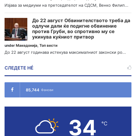
Изјава за медиуми на претседателот на СДСМ, Венко Филип...
До 22 август Обвинителството треба да
одлучи дали ќе подигне обвинение
против Груби, во спротивно му се
укинува куќниот притвор
under
Македонија
,
Топ вести
До 22 август годинава истекува максималниот законски ро...
СЛЕДЕТЕ НÉ
85,744
Фанови
34
℃