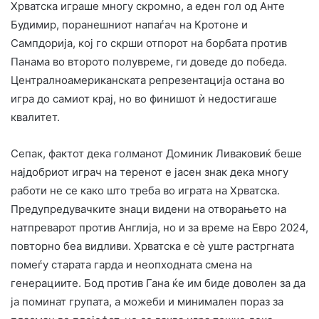
Хрватска играше многу скромно, а еден гол од Анте
Будимир, поранешниот напаѓач на Кротоне и
Сампдорија, кој го скрши отпорот на борбата против
Панама во второто полувреме, ги доведе до победа.
Централноамериканската репрезентација остана во
игра до самиот крај, но во финишот ѝ недостигаше
квалитет.
Сепак, фактот дека голманот Доминик Ливаковиќ беше
најдобриот играч на теренот е јасен знак дека многу
работи не се како што треба во играта на Хрватска.
Предупредувачките знаци видени на отворањето на
натпреварот против Англија, но и за време на Евро 2024,
повторно беа видливи. Хрватска е сè уште растргната
помеѓу старата гарда и неопходната смена на
генерациите. Бод против Гана ќе им биде доволен за да
ја поминат групата, а можеби и минимален пораз за