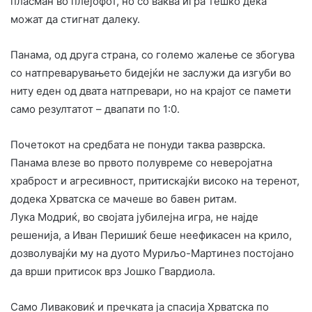
пласман во плејофот, но со ваква игра тешко дека
можат да стигнат далеку.
Панама, од друга страна, со големо жалење се збогува
со натпреварувањето бидејќи не заслужи да изгуби во
ниту еден од двата натпревари, но на крајот се памети
само резултатот – двапати по 1:0.
Почетокот на средбата не понуди таква разврска.
Панама влезе во првото полувреме со неверојатна
храброст и агресивност, притискајќи високо на теренот,
додека Хрватска се мачеше во бавен ритам.
Лука Модриќ, во својата јубилејна игра, не најде
решенија, а Иван Перишиќ беше неефикасен на крило,
дозволувајќи му на дуото Муриљо-Мартинез постојано
да врши притисок врз Јошко Гвардиола.
Само Ливаковиќ и пречката ја спасија Хрватска по