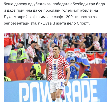
беше далеку од убедлива, победата обезбеди три бода
и даде причина да се прослави големиот јубилеј на
Лука Модриќ, кој го имаше својот 200-ти настап за
репрезентацијата, пишува „Газета дело Спорт“.