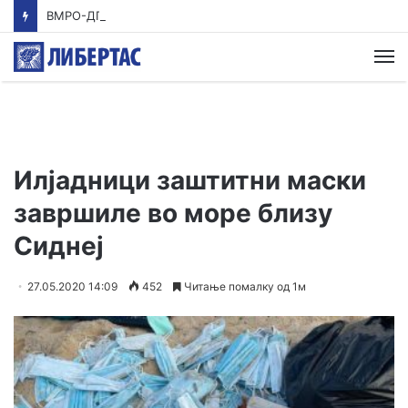
ВМРО-ДПМНЕ: Приказната на СДСМ за францускиот предлог ќе заврши како таа за мигранти за пари
М
Илјадници заштитни маски
завршиле во море близу
Сиднеј
27.05.2020 14:09
452
Читање помалку од 1м