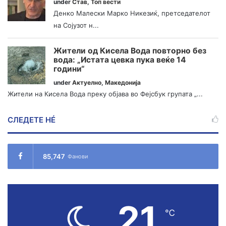
under
Став
,
Топ вести
Денко Малески Марко Никезиќ, претседателот
на Сојузот н...
Жители од Кисела Вода повторно без
вода: „Истата цевка пука веќе 14
години“
under
Актуелно
,
Македонија
Жители на Кисела Вода преку објава во Фејсбук групата „...
СЛЕДЕТЕ НÉ
85,747
Фанови
21
℃