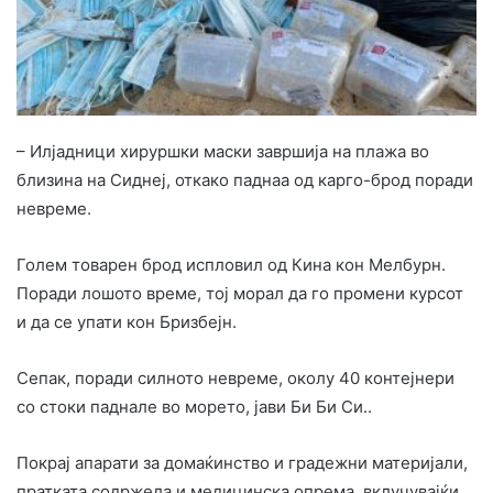
– Илјадници хируршки маски завршија на плажа во
близина на Сиднеј, откако паднаа од карго-брод поради
невреме.
Голем товарен брод испловил од Кина кон Мелбурн.
Поради лошото време, тој морал да го промени курсот
и да се упати кон Бризбејн.
Сепак, поради силното невреме, околу 40 контејнери
со стоки паднале во морето, јави Би Би Си..
Покрај апарати за домаќинство и градежни материјали,
пратката содржела и медицинска опрема, вклучувајќи