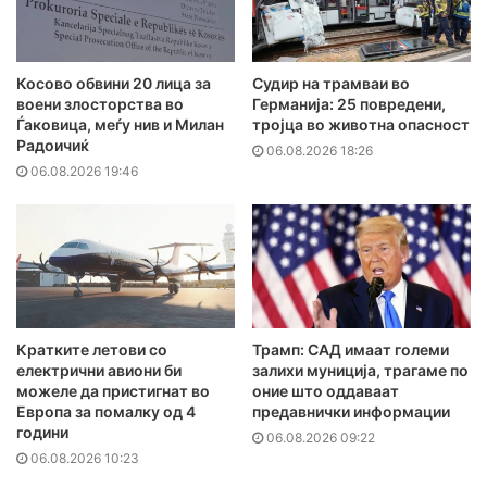
Косово обвини 20 лица за
Судир на трамваи во
воени злосторства во
Германија: 25 повредени,
Ѓаковица, меѓу нив и Милан
тројца во животна опасност
Радоичиќ
06.08.2026 18:26
06.08.2026 19:46
Кратките летови со
Трамп: САД имаат големи
електрични авиони би
залихи муниција, трагаме по
можеле да пристигнат во
оние што оддаваат
Европа за помалку од 4
предавнички информации
години
06.08.2026 09:22
06.08.2026 10:23