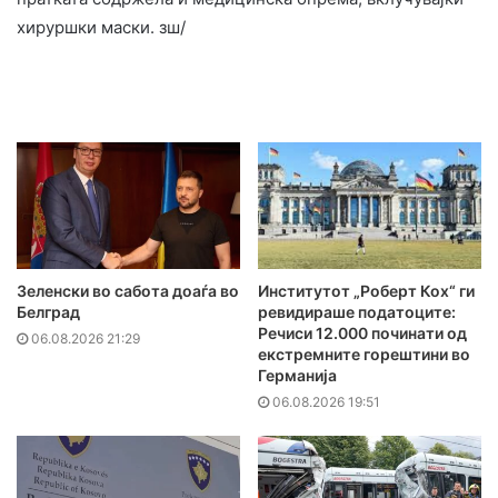
хируршки маски. зш/
Зеленски во сабота доаѓа во
Институтот „Роберт Кох“ ги
Белград
ревидираше податоците:
Речиси 12.000 починати од
06.08.2026 21:29
екстремните горештини во
Германија
06.08.2026 19:51