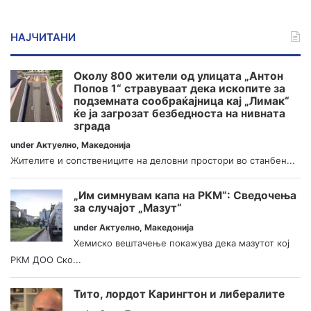
НАЈЧИТАНИ
Околу 800 жители од улицата „Антон
Попов 1“ стравуваат дека ископите за
подземната сообраќајница кај „Лимак“
ќе ја загрозат безбедноста на нивната
зграда
under
Актуелно
,
Македонија
Жителите и сопствениците на деловни простори во станбен...
„Им симнувам капа на РКМ“: Сведочења
за случајот „Мазут“
under
Актуелно
,
Македонија
Хемиско вештачење покажува дека мазутот кој
РКМ ДОО Ско...
Тито, лордот Карингтон и либералите