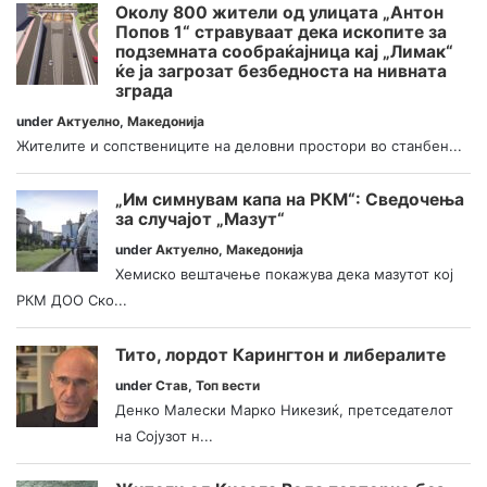
Околу 800 жители од улицата „Антон
Попов 1“ стравуваат дека ископите за
подземната сообраќајница кај „Лимак“
ќе ја загрозат безбедноста на нивната
зграда
under
Актуелно
,
Македонија
Жителите и сопствениците на деловни простори во станбен...
„Им симнувам капа на РКМ“: Сведочења
за случајот „Мазут“
under
Актуелно
,
Македонија
Хемиско вештачење покажува дека мазутот кој
РКМ ДОО Ско...
Тито, лордот Карингтон и либералите
under
Став
,
Топ вести
Денко Малески Марко Никезиќ, претседателот
на Сојузот н...