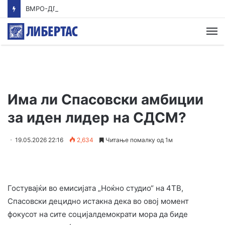
ВМРО-ДПМНЕ: Приказната на СДСМ за францускиот предлог ќе заврши како таа за мигранти за пари
М
Има ли Спасовски амбиции
за иден лидер на СДСМ?
19.05.2026 22:16
2,634
Читање помалку од 1м
Гостувајќи во емисијата „Ноќно студио“ на 4ТВ,
Спасовски децидно истакна дека во овој момент
фокусот на сите социјалдемократи мора да биде