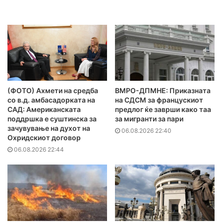
(ФОТО) Ахмети на средба
ВМРО-ДПМНЕ: Приказната
со в.д. амбасадорката на
на СДСМ за францускиот
САД: Американската
предлог ќе заврши како таа
поддршка е суштинска за
за мигранти за пари
зачувување на духот на
06.08.2026 22:40
Охридскиот договор
06.08.2026 22:44