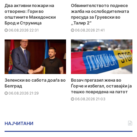
Два активни пожари на
Обвинителството поднесе
отворено: Гори во
жалба на ослободителната
општините Македонски
пресуда за Груевски во
Брод и Струмица
,,Талир 2″
06.08.2026 22:31
06.08.2026 21:41
Зеленски во сабота доаѓа во
Возач прегазил жена во
Белград
Ѓорче и избегал, оставајќи ја
тешко повредена на патот
06.08.2026 21:29
06.08.2026 21:03
НАЈЧИТАНИ