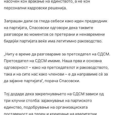
насочен кон враќање на единството, а не кон
персонални кадровски решенија.
Запрашан дали се гледа себеси како иден предводник
на партијата, Спасовски одговори дека таквите
разговори во моментов се претерани и ненавремени
бидејќи партијата веќе има легитимно раководство.
„Ниту е време да разговараме за претседател на СДСМ.
Претседател на СДСМ имаме. Наша прва и основна
одговорност – како на претседателот и раководството,
така и на сите нас како членови – е да направиме сѐ за
да зајакне партијата“, порача Спасовски.
Тој додаде дека закрепнувањето на СДСМ зависи од
три клучни столба: зајакнување на партиското
единство, подобрување на организациската
поставеност на терен и креирање на квалитетни