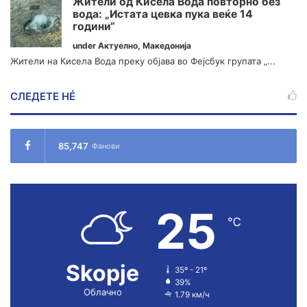
Жители од Кисела Вода повторно без
вода: „Истата цевка пука веќе 14
години“
under
Актуелно
,
Македонија
Жители на Кисела Вода преку објава во Фејсбук групата „...
СЛЕДЕТЕ НÉ
85,747
Фанови
25
℃
Skopje
35º - 21º
39%
Облачно
1.79 км/ч