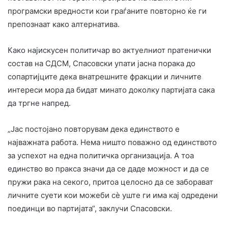
програмски вредности кои граѓаните повторно ќе ги
препознаат како алтернатива.
Како најискусен политичар во актуелниот пратенички
состав на СДСМ, Спасовски упати јасна порака до
сопартијците дека внатрешните фракции и личните
интереси мора да бидат минато доколку партијата сака
да тргне напред.
„Јас постојано повторувам дека единството е
најважната работа. Нема ништо поважно од единството
за успехот на една политичка организација. А тоа
единство во пракса значи да се даде можност и да се
пружи рака на секого, притоа целосно да се заборават
личните суети кои можеби сѐ уште ги има кај одредени
поединци во партијата“, заклучи Спасовски.