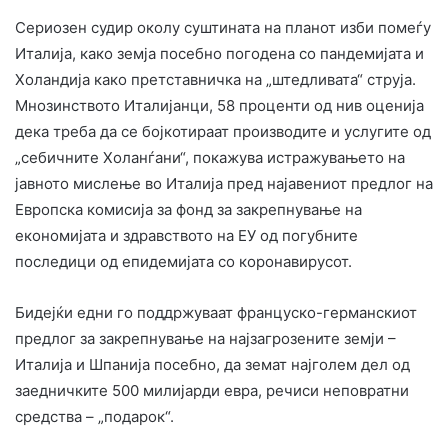
Сериозен судир околу суштината на планот изби помеѓу
Италија, како земја посебно погодена со пандемијата и
Холандија како претставничка на „штедливата“ струја.
Мнозинството Италијанци, 58 проценти од нив оценија
дека треба да се бојкотираат производите и услугите од
„себичните Холанѓани“, покажува истражувањето на
јавното мислење во Италија пред најавениот предлог на
Европска комисија за фонд за закрепнување на
економијата и здравството на ЕУ од погубните
последици од епидемијата со коронавирусот.
Бидејќи едни го поддржуваат француско-германскиот
предлог за закрепнување на најзагрозените земји –
Италија и Шпанија посебно, да земат најголем дел од
заедничките 500 милијарди евра, речиси неповратни
средства – „подарок“.