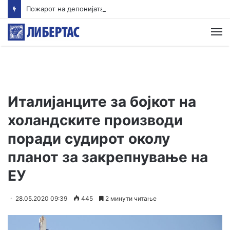
Пожарот на депонијата во Крива Паланка гори повеќе од 15 часа: Митовски очекува до крајот на денот да биде ставен под контрола
М
Италијанците за бојкот на
холандските производи
поради судирот околу
планот за закрепнување на
ЕУ
28.05.2020 09:39
445
2 минути читање