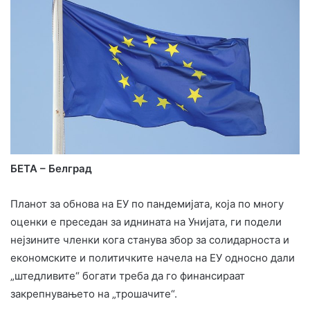
БЕТА – Белград
Планот за обнова на ЕУ по пандемијата, која по многу
оценки е преседан за иднината на Унијата, ги подели
нејзините членки кога станува збор за солидарноста и
економските и политичките начела на ЕУ односно дали
„штедливите“ богати треба да го финансираат
закрепнувањето на „трошачите“.