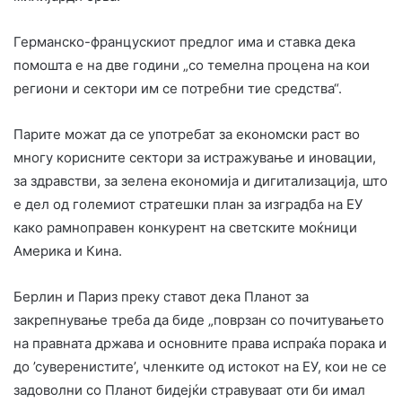
Германско-францускиот предлог има и ставка дека
помошта е на две години „со темелна процена на кои
региони и сектори им се потребни тие средства“.
Парите можат да се употребат за економски раст во
многу корисните сектори за истражување и иновации,
за здравстви, за зелена економија и дигитализација, што
е дел од големиот стратешки план за изградба на ЕУ
како рамноправен конкурент на светските моќници
Америка и Кина.
Берлин и Париз преку ставот дека Планот за
закрепнување треба да биде „поврзан со почитувањето
на правната држава и основните права испраќа порака и
до ’суверенистите’, членките од истокот на ЕУ, кои не се
задоволни со Планот бидејќи стравуваат оти би имал