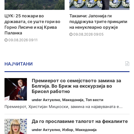
ЦУК: 25 пожари во
Такаичи: Јапонија ги
државата, се уште гори во
поддржува трите принципи
Горно Лисиче и кај Крива
на ненуклеарно оружје
Паланка
09.08.2026 09:05
09.08.2026 09:11
НАЈЧИТАНИ
Премиерот со семејството замина за
Белгија. Во Бриж на екскурзија во
Брисел работно
under
Актуелно
,
Македонија
,
Топ вести
Премиерот, Христијан Мицкоски, замина на најавуваната е...
Да го прославиме талогот на фекалиите
under
Актуелно
,
Избор
,
Македонија