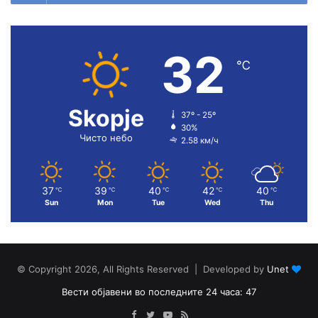
32
℃
Skopje
37º - 25º
30%
Чисто небо
2.58 км/ч
37
39
40
42
40
℃
℃
℃
℃
℃
Sun
Mon
Tue
Wed
Thu
© Copyright 2026, All Rights Reserved | Developed by
Unet
Вести објавени во последните 24 часа: 47
Facebook
Twitter
YouTube
RSS