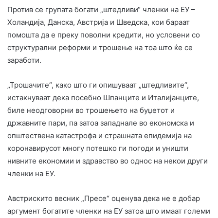
Против се групата богати „штедливи“ членки на ЕУ –
Холандија, Данска, Австрија и Шведска, кои бараат
помошта да е преку поволни кредити, но условени со
структурални реформи и трошење на тоа што ќе се
заработи.
„Трошачите“, како што ги опишуваат „штедливите“,
истакнуваат дека посебно Шпанците и Италијанците,
биле неодговорни во трошењето на буџетот и
државните пари, па затоа западнале во економска и
општествена катастрофа и страшната епидемија на
коронавирусот многу потешко ги погоди и уништи
нивните економии и здравство во однос на некои други
членки на ЕУ.
Австрискито весник „Пресе“ оценува дека не е добар
аргумент богатите членки на ЕУ затоа што имаат големи