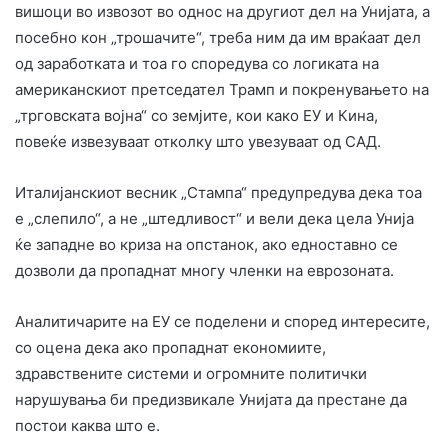
вишоци во извозот во однос на другиот дел на Унијата, а
посебно кон „трошачите“, треба ним да им враќаат дел
од заработката и тоа го споредува со логиката на
американскиот претседател Трамп и покренувањето на
„трговската војна“ со земјите, кои како ЕУ и Кина,
повеќе извезуваат отколку што увезуваат од САД.
Италијанскиот весник „Стампа“ предупредува дека тоа
е „слепило“, а не „штедливост“ и вели дека цела Унија
ќе западне во криза на опстанок, ако едноставно се
дозволи да пропаднат многу членки на еврозоната.
Аналитичарите на ЕУ се поделени и според интересите,
со оцена дека ако пропаднат економиите,
здравствените системи и огромните политички
нарушувања би предизвикале Унијата да престане да
постои каква што е.