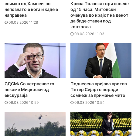
снимка од Хамнеи, но
Крива Паланка гори повеќе
непознато е кога и каде е
од 15 часа: Митовски
направена
очекува до крајот на денот
да биде ставен под
09.08.2026 11:28
контрола
09.08.2026 11:03
СДСМ: Со нетрпение го
Поднесена пријава против
чекаме Мицкоски од
Петер Сијарто поради
екскурзија
сомнеж за примање мито
09.08.2026 10:59
09.08.2026 10:54