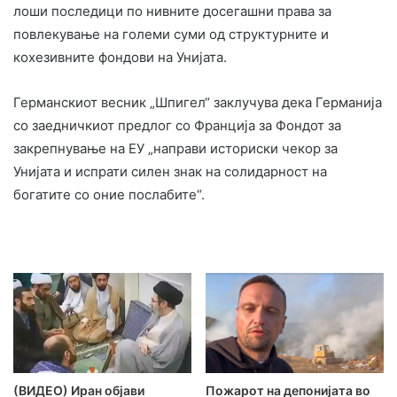
лоши последици по нивните досегашни права за
повлекување на големи суми од структурните и
кохезивните фондови на Унијата.
Германскиот весник „Шпигел“ заклучува дека Германија
со заедничкиот предлог со Франција за Фондот за
закрепнување на ЕУ „направи историски чекор за
Унијата и испрати силен знак на солидарност на
богатите со оние послабите“.
(ВИДЕО) Иран објави
Пожарот на депонијата во