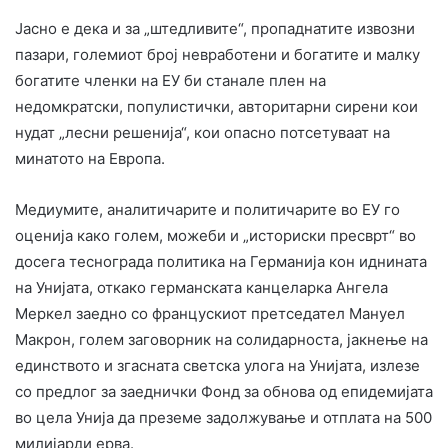
Јасно е дека и за „штедливите“, пропаднатите извозни
пазари, големиот број невработени и богатите и малку
богатите членки на ЕУ би станале плен на
недомкратски, популистички, авторитарни сирени кои
нудат „лесни решенија“, кои опасно потсетуваат на
минатото на Европа.
Медиумите, аналитичарите и политичарите во ЕУ го
оценија како голем, можеби и „историски пресврт“ во
досега теснограда политика на Германија кон иднината
на Унијата, откако германската канцеларка Ангела
Меркел заедно со францускиот претседател Мануел
Макрон, голем заговорник на солидарноста, јакнење на
единството и згасната светска улога на Унијата, излезе
со предлог за заеднички Фонд за обнова од епидемијата
во цела Унија да преземе задолжување и отплата на 500
милијарди ерва.