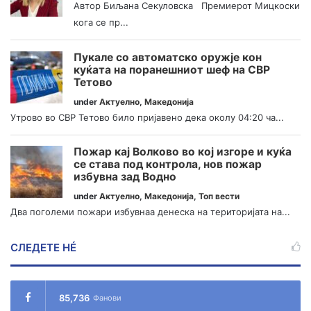
Автор Биљана Секуловска Премиерот Мицкоски
кога се пр...
Пукале со автоматско оружје кон
куќата на поранешниот шеф на СВР
Тетово
under
Актуелно
,
Македонија
Утрово во СВР Тетово било пријавено дека околу 04:20 ча...
Пожар кај Волково во кој изгоре и куќа
се става под контрола, нов пожар
избувна зад Водно
under
Актуелно
,
Македонија
,
Топ вести
Два поголеми пожари избувнаа денеска на територијата на...
СЛЕДЕТЕ НÉ
85,736
Фанови