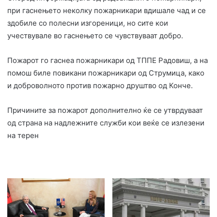
при гаснењето неколку пожарникари вдишале чад и се
здобиле со полесни изгореници, но сите кои
учествувале во гаснењето се чувствуваат добро.
Пожарот го гаснеа пожарникари од ТППЕ Радовиш, а на
помош биле повикани пожарникари од Струмица, како
и доброволното против пожарно друштво од Конче.
Причините за пожарот дополнително ќе се утврдуваат
од страна на надлежните служби кои веќе се излезени
на терен