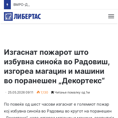
ВМРО-ДПМНЕ: Приказната на СДСМ за францускиот предлог ќе заврши како таа за мигранти за пари
М
Изгаснат пожарот што
избувна синоќа во Радовиш,
изгореа магацин и машини
во поранешен „Декортекс“
25.05.2026 09:11
1,130
Читање помалку од 1м
По повеќе од шест часови изгаснат е големиот пожар
кој избувна синоќа во Радовиш во кругот на поранешен
„Декортекс“, каде изгореа магацин и машини, соопштија