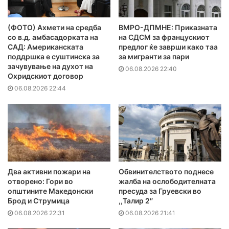
(ФОТО) Ахмети на средба
ВМРО-ДПМНЕ: Приказната
со в.д. амбасадорката на
на СДСМ за францускиот
САД: Американската
предлог ќе заврши како таа
поддршка е суштинска за
за мигранти за пари
зачувување на духот на
06.08.2026 22:40
Охридскиот договор
06.08.2026 22:44
Два активни пожари на
Обвинителството поднесе
отворено: Гори во
жалба на ослободителната
општините Македонски
пресуда за Груевски во
Брод и Струмица
,,Талир 2″
06.08.2026 22:31
06.08.2026 21:41