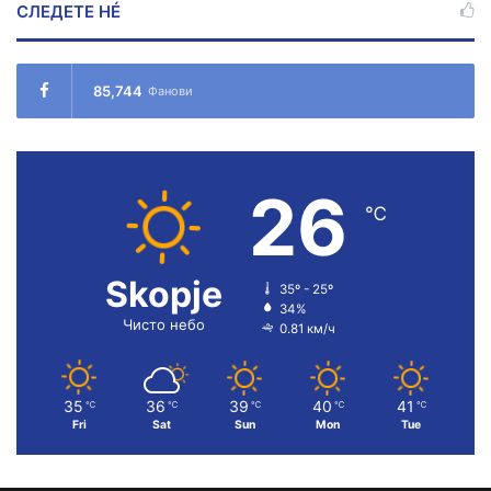
СЛЕДЕТЕ НÉ
85,744
Фанови
26
℃
Skopje
35º - 25º
34%
Чисто небо
0.81 км/ч
35
36
39
40
41
℃
℃
℃
℃
℃
Fri
Sat
Sun
Mon
Tue