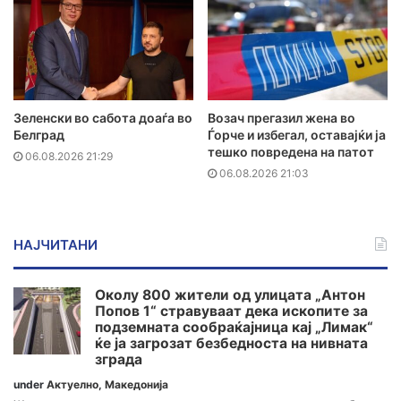
Зеленски во сабота доаѓа во
Возач прегазил жена во
Белград
Ѓорче и избегал, оставајќи ја
тешко повредена на патот
06.08.2026 21:29
06.08.2026 21:03
НАЈЧИТАНИ
Околу 800 жители од улицата „Антон
Попов 1“ стравуваат дека ископите за
подземната сообраќајница кај „Лимак“
ќе ја загрозат безбедноста на нивната
зграда
under
Актуелно
,
Македонија