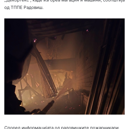
од ТППЕ Радовиш.
Според информацијата од радовишките пожарникари,