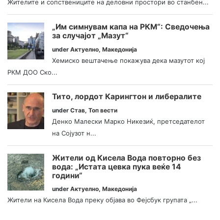
Жителите и сопствениците на деловни простори во станбен...
„Им симнувам капа на РКМ“: Сведочења
за случајот „Мазут“
under
Актуелно
,
Македонија
Хемиско вештачење покажува дека мазутот кој
РКМ ДОО Ско...
Тито, лордот Карингтон и либералите
under
Став
,
Топ вести
Денко Малески Марко Никезиќ, претседателот
на Сојузот н...
Жители од Кисела Вода повторно без
вода: „Истата цевка пука веќе 14
години“
under
Актуелно
,
Македонија
Жители на Кисела Вода преку објава во Фејсбук групата „...