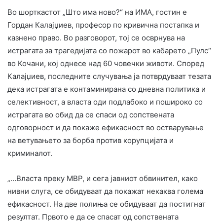
Во шорткастот „Што има ново?“ на ИМА, гостин е
Гордан Калајџиев, професор по кривична постапка и
казнено право. Во разговорот, тој се осврнува на
истрагата за трагедијата со пожарот во кабарето „Пулс“
во Кочани, кој однесе над 60 човечки животи. Според
Калајџиев, последните случувања ја потврдуваат тезата
дека истрагата е контаминирана со дневна политика и
селективност, а власта оди подлабоко и пошироко со
истрагата во обид да се спаси од сопствената
одговорност и да покаже ефикасност во остварување
на ветувањето за борба против корупцијата и
криминалот.
„…Власта преку МВР, и сега јавниот обвинител, како
нивни слуга, се обидуваат да покажат некаква голема
ефикасност. На две полиња се обидуваат да постигнат
резултат. Првото е да се спасат од сопствената