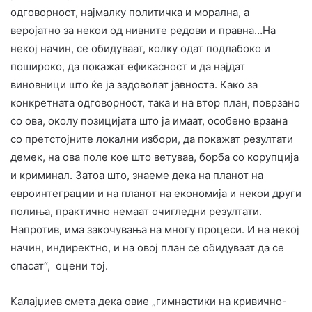
одговорност, најмалку политичка и морална, а
веројатно за некои од нивните редови и правна…На
некој начин, се обидуваат, колку одат подлабоко и
пошироко, да покажат ефикасност и да најдат
виновници што ќе ја задоволат јавноста. Како за
конкретната одговорност, така и на втор план, поврзано
со ова, околу позицијата што ја имаат, особено врзана
со претстојните локални избори, да покажат резултати
демек, на ова поле кое што ветуваа, борба со корупција
и криминал. Затоа што, знаеме дека на планот на
евроинтеграции и на планот на економија и некои други
полиња, практично немаат очигледни резултати.
Напротив, има закочувања на многу процеси. И на некој
начин, индиректно, и на овој план се обидуваат да се
спасат“, оцени тој.
Калајџиев смета дека овие „гимнастики на кривично-