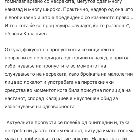
гомилаат врзано со несреќата, меѓутоа одат многу
наназад и многу широко. Практично, надвор од она што
е вообичаено и што е предвидено со казненото право…
И тоа кога ќе се процесуира случајот, ќе го развлече“,
објасни Калајџиев.
Оттука, фокусот на пропусти кои се индиректно
поврзани со последицата од години наназад, а притоа
избегнување на пропустите во моментот на
случувањето на несреќата, како бројката на малолетни
лица во локалот и употребата на пиротехнички
средства во моментот кога била присутна полиција на
настанот, според Калајџиев е неуспешен обид за
избегнување на одговорноста.
„Актуелните пропусти се повеќе од очигледни и, тука
не треба ни да сте голем експерт, ниту да имате голема
мака во прибирањето на тие докази…На крај, сакајќи