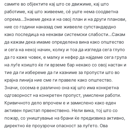
самите во објектите кај што се движиме, кај што
работиме, кај што живееме, сé уште нема соодветна
опрема…Знаеме дека и на овој план и на други планови,
ние со години наназад сме живееле супстандардно
како последица на некакви системски слабости…Сакам
да кажам дека имаме определена вина како општество
и сега на некој начин, колку и тоа да изгледа сега глупо
да го каже човек, е малку и нефер да најдеме сега група
на луѓе коишто ќе ги врземе бар некако со овој настан и
тие да ги избереме да ги казниме за пропусти што во
крајна линија ние сме ги правеле како општество.
Значи, сосема е различно она кај што има конкретна
одговорност на конкретен пропуст, умислени работи.
Кривичното дело впрочем е и замислено како еден
активен пристап првенствено. Нели вика, тој што со
пожар, со уништување на брани ќе предизвика активно,
директно ќе проузрочи опасност за луѓето. Ова