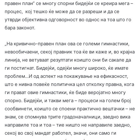
правен план“ се многу спорни бидејќи се креира мега –
процес, кој тешко ќе може да се разреши и да се
утврди објективна одговорност во однос на тоа што го
бара законот.
„На кривично-правен план ова се големи гимнастики,
невообичаени, секој правник тоа ќе ви каже и, во крајна
линија, не ветуваат резултати коишто они би сакале да
ги постигнат. Бидејќи, одејќи многу широко, ќе имате
проблем…И од аспект на покажување на ефикасност,
што е нивна повеќе политичка цел отколку правна, кога
ги прават овие гимнастики, ќе биде веројатно многу
спорно. Бидејќи, и такви мега – процеси на голем број
сообвинети, коишто се споени практично вештачки – не
знам, се спомнува трите градоначалници, заедно вика
направиле тоа и тоа – тие ништо не направиле заедно,
секој во свој мандат работел, значи, они само ги