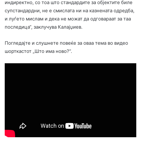
индиректно, со тоа што стандардите за објектите биле
супстандардни, не е смислата ни на казнената одредба,
и луѓето мислам и дека не можат да одговараат за таа
последица“, заклучува Калајџиев.
Погледајте и слушнете повеќе за оваа тема во видео
шорткастот „Што има ново?“.