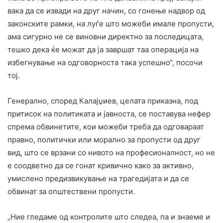
вака да се извади на друг начин, со гонење надвор од
законските рамки, на луѓе што можеби имале пропусти,
ама сигурно не се виновни директно за последицата,
тешко дека ќе можат да ја завршат таа операција на
избегнување на одговорноста така успешно“, посочи
тој.
Генерално, според Калајџиев, целата приказна, под
притисок на политиката и јавноста, се поставува нефер
спрема обвинетите, кои можеби треба да одговараат
правно, политички или морално за пропусти од друг
вид, што се врзани со нивото на професионалност, но не
е соодветно да се гонат кривично како за активно,
умислено предизвикување на трагедијата и да се
обвинат за општествени пропусти.
„Ние гледаме од контролите што следеа, па и знаеме и