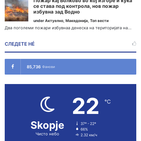
Пожар кај Волково во кој изгоре и куќа
се става под контрола, нов пожар
избувна зад Водно
under
Актуелно
,
Македонија
,
Топ вести
Два поголеми пожари избувнаа денеска на територијата на...
СЛЕДЕТЕ НÉ
85,736
Фанови
22
℃
Skopje
37º - 22º
66%
Чисто небо
2.32 км/ч