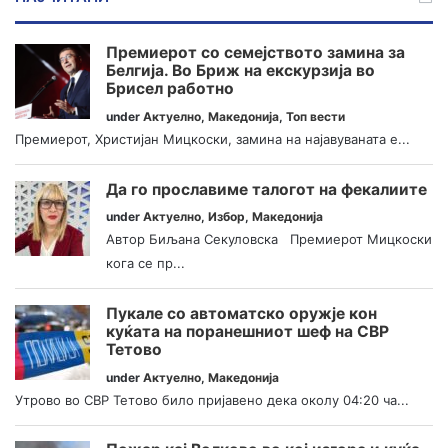
Премиерот со семејството замина за
Белгија. Во Бриж на екскурзија во
Брисел работно
under
Актуелно
,
Македонија
,
Топ вести
Премиерот, Христијан Мицкоски, замина на најавуваната е...
Да го прославиме талогот на фекалиите
under
Актуелно
,
Избор
,
Македонија
Автор Биљана Секуловска Премиерот Мицкоски
кога се пр...
Пукале со автоматско оружје кон
куќата на поранешниот шеф на СВР
Тетово
under
Актуелно
,
Македонија
Утрово во СВР Тетово било пријавено дека околу 04:20 ча...