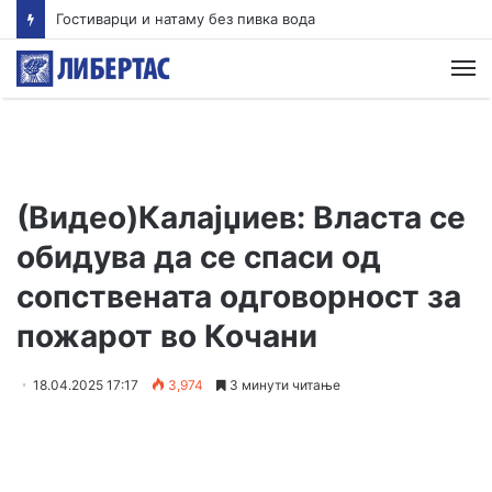
Гостиварци и натаму без пивка вода
М
(Видео)Калајџиев: Власта се
обидува да се спаси од
сопствената одговорност за
пожарот во Кочани
18.04.2025 17:17
3,974
3 минути читање