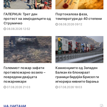
ГАЛЕРИЈА: Трет ден
Портокалова фаза,
протест на земјоделците од
температури до 40 степени
Струмичко
08.08.2026 09:12
08.08.2026 12:52
Големиот пожар зафати
Камионџиите од Западен
противпожарно возило –
Балкан ќе блокираат
повредени двајцата
граници бидејќи Брисел ги
пожарникари
игнорира нивните барања
07.08.2026 21:03
07.08.2026 18:03
НАЈЧИТАНИ