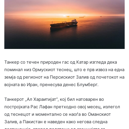
Танкер со течен природен гас од Катар изгледа дека
поминал низ Ормускиот теснец, што е прв извоз на една
земја од регионот на Персискиот Залив од почетокот на
војната во Иран, пренесува денес Блумберг.
Танкерот „Ал Хараитијат“, кој бил натоварен во
постројката Рас Лафан претходно овој месец, излегол
од теснецот и моментално се наоѓа во Оманскиот
Залив, а Пакистан е наведен како негова следна