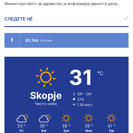
Министерството за здравство ја информира јавноста дека...
СЛЕДЕТЕ НÉ
85,744
Фанови
31
℃
Skopje
33º - 26º
27%
Чисто небо
1.36 км/ч
33
36
39
39
41
℃
℃
℃
℃
℃
Fri
Sat
Sun
Mon
Tue