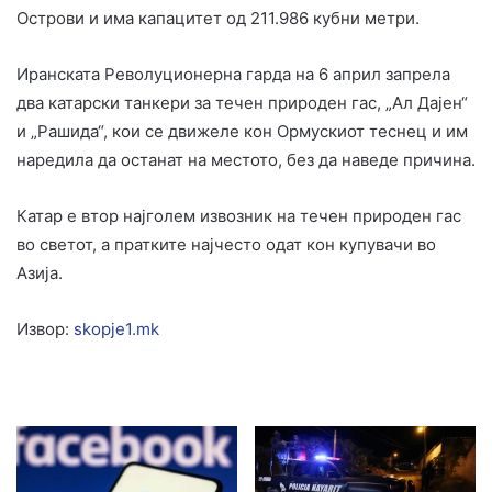
Острови и има капацитет од 211.986 кубни метри.
Иранската Револуционерна гарда на 6 април запрела
два катарски танкери за течен природен гас, „Ал Дајен“
и „Рашида“, кои се движеле кон Ормускиот теснец и им
наредила да останат на местото, без да наведе причина.
Катар е втор најголем извозник на течен природен гас
во светот, а пратките најчесто одат кон купувачи во
Азија.
Извор:
skopje1.mk