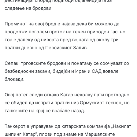
дестинација, според податоци од агенцијата за
следење на бродови.
Преминот на овој брод е најава дека би можело да
продолжи поголем проток на течен природен гас, но
тоа е далеку од нивоата пред војната од околу три
пратки дневно од Персискиот Залив.
Сепак, трговските бродови и понатаму се соочуваат со
безбедносни закани, бидејќи и Иран и САД вовеле
блокади.
Овој потег следи откако Катар неколку пати претходно
се обидел да испрати пратки низ Ормускиот теснец, но
танкерите на крај се враќале назад.
Танкерот е управуван од катарската компанија „Накилат
шипинг Катар“, плови под знаме на Маршалските