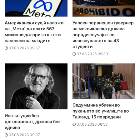
Американски суд ѝ наложи
Уапсен поранешен гувернер
на „Мета“ да плати 567
на мексиканска држава
милиони долари за штети
поради случајот со
нанесени на младите
исчезнувањето на 43
студенти
07.08.2026 09:37
07.08.2026 09:33
Седуммина убиени во
пукањето во училиште во
Институции без
Тајланд, 15 повредени
одговорност, држава без
07.08.2026 08:58
иднина
07.08.2026 09:07