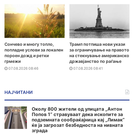
Сончево и многу топло,
Трамп потпиша нови укази
попладне услови за локален
за ограничување на правото
пороен дожд и ретки
на стекнување американско
грмежи
државјанство по раѓање
07.08.2026 08:46
07.08.2026 08:41
НАЈЧИТАНИ
Околу 800 жители од улицата „Антон
Попов 1“ стравуваат дека ископите за
подземната сообраќајница кај „Лимак“
ќе ја загрозат безбедноста на нивната
зграда