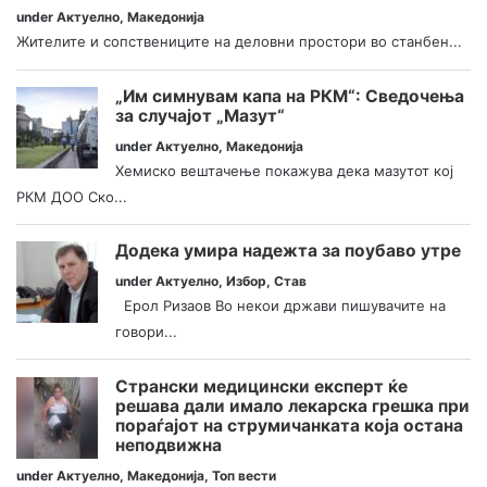
under
Актуелно
,
Македонија
Жителите и сопствениците на деловни простори во станбен...
„Им симнувам капа на РКМ“: Сведочења
за случајот „Мазут“
under
Актуелно
,
Македонија
Хемиско вештачење покажува дека мазутот кој
РКМ ДОО Ско...
Додека умира надежта за поубаво утре
under
Актуелно
,
Избор
,
Став
Ерол Ризаов Во некои држави пишувачите на
говори...
Странски медицински експерт ќе
решава дали имало лекарска грешка при
пораѓајот на струмичанката која остана
неподвижна
under
Актуелно
,
Македонија
,
Топ вести