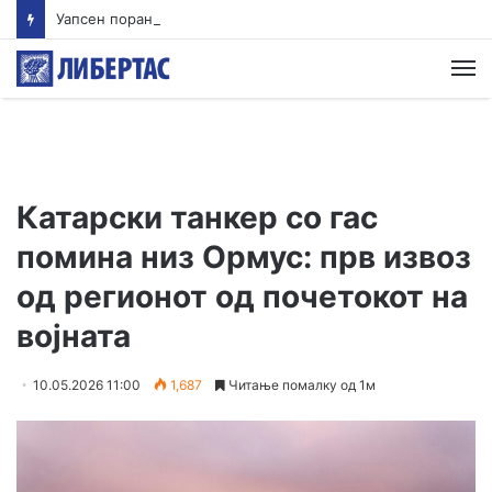
Уапсен поранешен гувернер на мексиканска држава поради случајот со исчезнувањето на 43 студенти
М
Катарски танкер со гас
помина низ Ормус: прв извоз
од регионот од почетокот на
војната
10.05.2026 11:00
1,687
Читање помалку од 1м