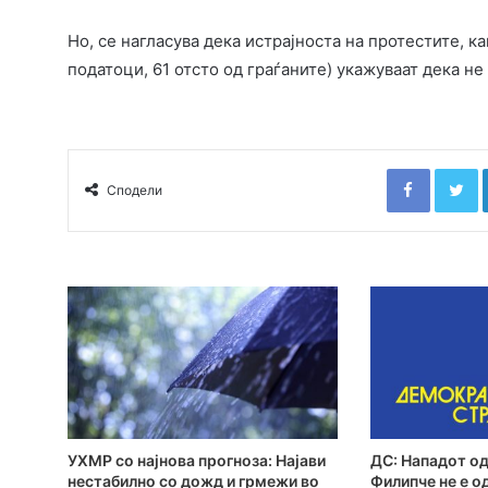
Но, се нагласува дека истрајноста на протестите, 
податоци, 61 отсто од граѓаните) укажуваат дека не
Faceboo
T
Сподели
УХМР со најнова прогноза: Најави
ДС: Нападот од
нестабилно со дожд и грмежи во
Филипче не е о