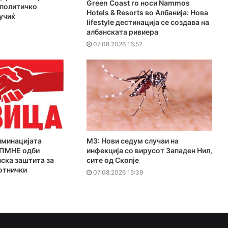
Green Coast го носи Nammos
 политичко
Hotels & Resorts во Албанија: Нова
учиќ
lifestyle дестинација се создава на
1
албанската ривиера
07.08.2026 16:52
иминацијата
МЗ: Нови седум случаи на
ДПМНЕ одби
инфекција со вирусот Западен Нил,
ска заштита за
сите од Скопје
отнички
07.08.2026 15:39
1