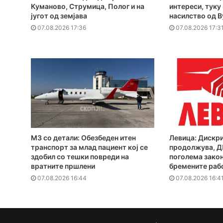
Куманово, Струмица, Полог и на
интереси, туку
југот од земјава
насилство од В
07.08.2026 17:36
07.08.2026 17:3
MЗ со детали: Обезбеден итен
Левица: Дискр
транспорт за млад пациент кој се
продолжува, 
здобил со тешки повреди на
поголема закон
вратните пршлени
бремените раб
07.08.2026 16:44
07.08.2026 16:4