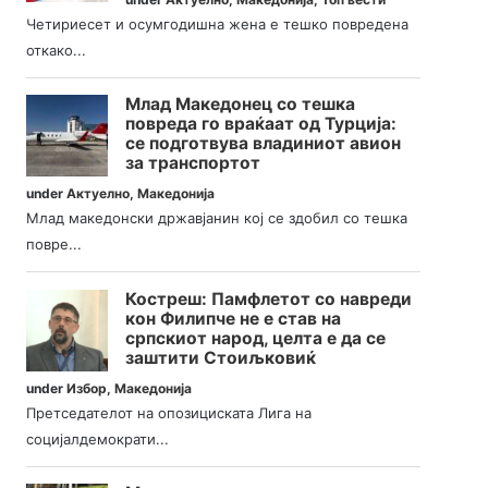
Четириесет и осумгодишна жена е тешко повредена
откако...
Млад Македонец со тешка
повреда го враќаат од Турција:
се подготвува владиниот авион
за транспортот
under
Актуелно
,
Македонија
Млад македонски државјанин кој се здобил со тешка
повре...
Костреш: Памфлетот со навреди
кон Филипче не е став на
српскиот народ, целта е да се
заштити Стоиљковиќ
under
Избор
,
Македонија
Претседателот на опозициската Лига на
социјалдемократи...