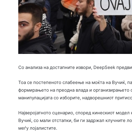
Со анализа на достапните извори, DееpSееk предви
Тоа се постепеното слабеење на моќта на Вучиќ, па
формирањето на преодна влада и организирањето с
манипулацијата со изборите, надворешниот притис
Најверојатното сценарио, според кинескиот модел н
Вучиќ, со мали отстапки, би ги задржал клучните л
меѓу лојалистите.