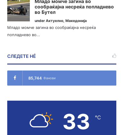
Младо момче загина во
сообраќајна несреќа попладнево
во Бутел
under
Актуелно
,
Македонија
Младо момче загина во сообраќајна несреќа
попладнево во...
СЛЕДЕТЕ НÉ
85,744
Фанови
33
℃