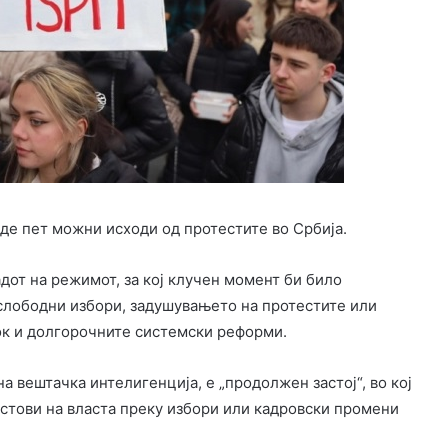
де пет можни исходи од протестите во Србија.
дот на режимот, за кој клучен момент би било
лободни избори, задушувањето на протестите или
ок и долгорочните системски реформи.
а вештачка интелигенција, е „продолжен застој“, во кој
остови на власта преку избори или кадровски промени