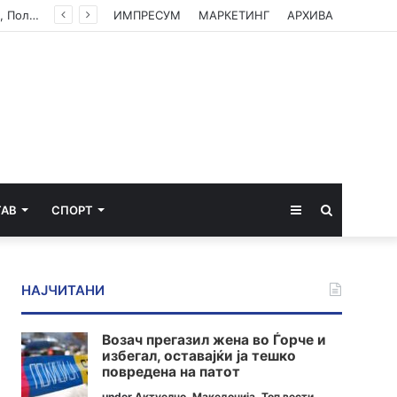
УХМР со најнова прогноза: Најави нестабилно со дожд и грмежи во Куманово, Струмица, Полог и на југот од земјава
ИМПРЕСУМ
МАРКЕТИНГ
АРХИВА
Sidebar
Пребарај
ТАВ
СПОРТ
за
НАЈЧИТАНИ
Возач прегазил жена во Ѓорче и
избегал, оставајќи ја тешко
повредена на патот
under
Актуелно
,
Македонија
,
Топ вести