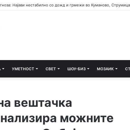
А
УМЕТНОСТ
СВЕТ
ШОУ-БИЗ
МОЗАИК
С
на вештачка
 анализира можните