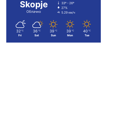
Skopje
33º - 26º
27%
Облачно
5.29 км/ч
32
36
39
39
40
℃
℃
℃
℃
℃
Fri
Sat
Sun
Mon
Tue