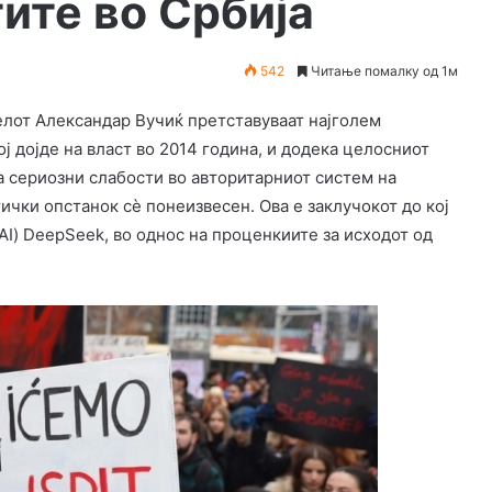
ите во Србија
542
Читање помалку од 1м
елот Александар Вучиќ претставуваат најголем
ј дојде на власт во 2014 година, и додека целосниот
а сериозни слабости во авторитарниот систем на
чки опстанок сè понеизвесен. Ова е заклучокот до кој
AI) DeepSeek, во однос на проценкиите за исходот од