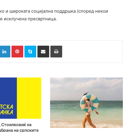
како и широката социјална поддршка (според некои
 е исклучена пресвртница.
k
witter
LinkedIn
Pinterest
Skype
Сподели преку Е-маил
Испринтај
 Стоилковиќ на
дбрана на српските