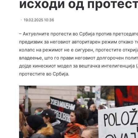
исходи од протест
19.02.2025 10:36
– Актуелните протести во Србија против претседат
предизвик за неговиот авторитарен режим откако то
колапс на режимот не е сигурен, протестите откриј
владеење, што го прави неговиот долгорочен полити
дојде кинескиот модел за вештачка интелигенција (
протестите во Србија.