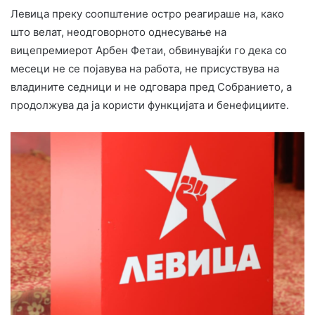
Левица преку соопштение остро реагираше на, како
што велат, неодговорното однесување на
вицепремиерот Арбен Фетаи, обвинувајќи го дека со
месеци не се појавува на работа, не присуствува на
владините седници и не одговара пред Собранието, а
продолжува да ја користи функцијата и бенефициите.