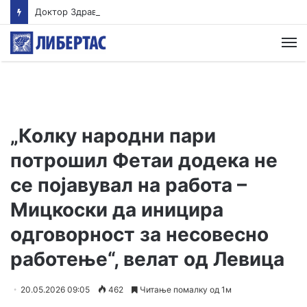
Доктор Здравески од ИЈЗ: Ако излегувате надвор на 39, клима уредите да бидат на околу 25 степени
М
„Колку народни пари
потрошил Фетаи додека не
се појавувал на работа –
Мицкоски да иницира
одговорност за несовесно
работење“, велат од Левица
20.05.2026 09:05
462
Читање помалку од 1м