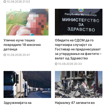
10.08.2026 21:03
Улично куче тешко
Обидите на СДСМ да го
повредило 18 месечно
партизира случајот со
детенце
Гостивар не придонесуваат
за утврдување на фактите –
10.08.2026 20:41
велат од Здравство
10.08.2026 20:33
Здруженијата на
Најмалку 47 загинати во