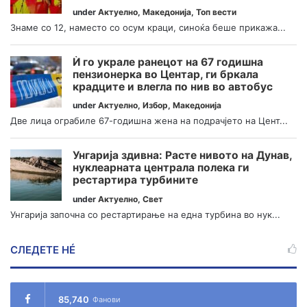
under
Актуелно
,
Македонија
,
Топ вести
Знаме со 12, наместо со осум краци, синоќа беше прикажа...
Ѝ го украле ранецот на 67 годишна
пензионерка во Центар, ги бркала
крадците и влегла по нив во автобус
under
Актуелно
,
Избор
,
Македонија
Две лица ограбиле 67-годишна жена на подрачјето на Цент...
Унгарија здивна: Расте нивото на Дунав,
нуклеарната централа полека ги
рестартира турбините
under
Актуелно
,
Свет
Унгарија започна со рестартирање на една турбина во нук...
СЛЕДЕТЕ НÉ
85,740
Фанови