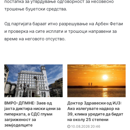
постапка за утврдување одговорност за несовесно
трошење буџетски средства.
Од партијата бараат итно разрешување на Арбен Фетаи
и проверка на сите исплати и трошоци направени за
време на неговото отсуство.
ВМРО-ДПМНЕ: Заев од
Доктор Здравески од ИЈЗ:
јахта диктира ниски цени за
Ако излегувате надвор на
пиперката, а СДС глуми
39, клима уредите да бидат
загриженост за
на околу 25 степени
земјоделците
10.08.2026 20:46