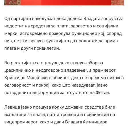
Од партијата наведуваат дека додека Владата зборува за
недостиг на средства за плати, здравство и социјални
мерки, истовремено дозволува функционер кој, според
нив, не ја извршува функцијата да продолжи да прима
плата и други привилегии.
Во реакцијата се оценува дека станува збор за
„расипничко и неодговорно владеење“, а премиерот
Христијан Мицкоски е обвинет дека не презема никаква
одговорност и покрај, како што наведуваат, јавно
потврдените информации за отсуството на Фетаи.
Левица јавно прашува колку државни средства биле
исплатени за плати, патни трошоци и привилегии на
вицепремиерот, како и дали Владата ќе иницира