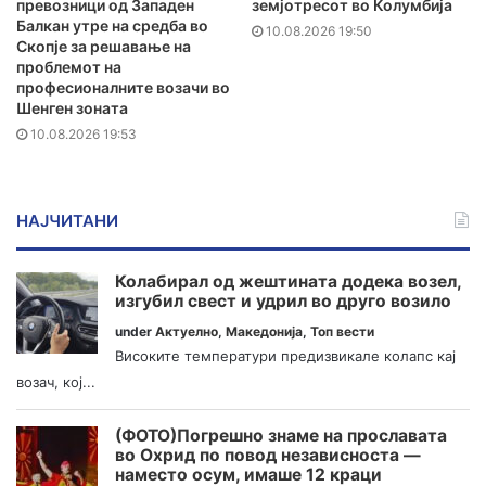
превозници од Западен
земјотресот во Колумбија
Балкан утре на средба во
10.08.2026 19:50
Скопје за решавање на
проблемот на
професионалните возачи во
Шенген зоната
10.08.2026 19:53
НАЈЧИТАНИ
Колабирал од жештината додека возел,
изгубил свест и удрил во друго возило
under
Актуелно
,
Македонија
,
Топ вести
Високите температури предизвикале колапс кај
возач, кој...
(ФОТО)Погрешно знаме на прославата
во Охрид по повод независноста —
наместо осум, имаше 12 краци