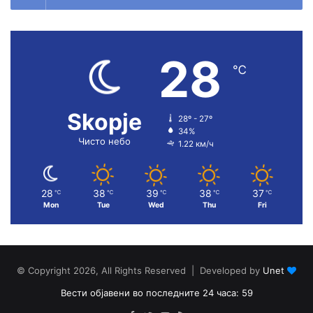
28
℃
Skopje
28º - 27º
34%
Чисто небо
1.22 км/ч
28
38
39
38
37
℃
℃
℃
℃
℃
Mon
Tue
Wed
Thu
Fri
© Copyright 2026, All Rights Reserved | Developed by
Unet
Вести објавени во последните 24 часа: 59