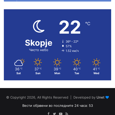
22
℃
Skopje
36º - 22º
57%
Чисто небо
1.52 км/ч
36
37
39
40
41
℃
℃
℃
℃
℃
Sat
Sun
Mon
Tue
Wed
© Copyright 2026, All Rights Reserved | Developed by
Unet
Вести објавени во последните 24 часа: 53
Facebook
Twitter
YouTube
RSS