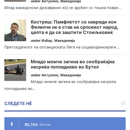
under
Актуелно
,
Македонија
Млад македонски државјанин кој се здобил со тешка повре...
Костреш: Памфлетот со навреди кон
Филипче не е став на српскиот народ,
целта е да се заштити Стоиљковиќ
under
Избор
,
Македонија
Претседателот на опозициската Лига на социјалдемократи...
Младо момче загина во сообраќајна
несреќа попладнево во Бутел
under
Актуелно
,
Македонија
Младо момче загина во сообраќајна несреќа
попладнево во...
СЛЕДЕТЕ НÉ
85,744
Фанови