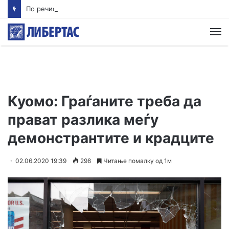
По речиси 30 години почнува судењето за убиството на Тупак Шакур
М
Куомо: Граѓаните треба да
прават разлика меѓу
демонстрантите и крадците
02.06.2020 19:39
298
Читање помалку од 1м