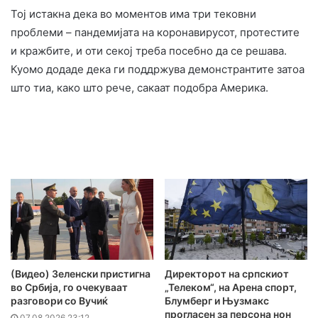
Тој истакна дека во моментов има три тековни
проблеми – пандемијата на коронавирусот, протестите
и кражбите, и оти секој треба посебно да се решава.
Куомо додаде дека ги поддржува демонстрантите затоа
што тиа, како што рече, сакаат подобра Америка.
(Видео) Зеленски пристигна
Директорот на српскиот
во Србија, го очекуваат
„Телеком“, на Арена спорт,
разговори со Вучиќ
Блумберг и Њузмакс
прогласен за персона нон
07.08.2026 23:12