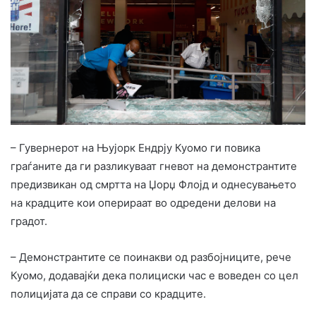
– Гувернерот на Њујорк Ендрју Куомо ги повика
граѓаните да ги разликуваат гневот на демонстрантите
предизвикан од смртта на Џорџ Флојд и однесувањето
на крадците кои оперираат во одредени делови на
градот.
– Демонстрантите се поинакви од разбојниците, рече
Куомо, додавајќи дека полициски час е воведен со цел
полицијата да се справи со крадците.