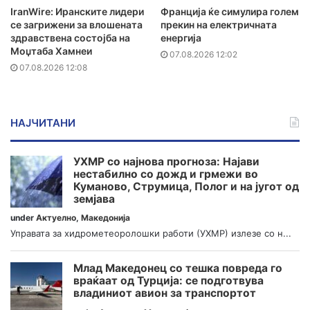
IranWire: Иранските лидери
Франција ќе симулира голем
се загрижени за влошената
прекин на електричната
здравствена состојба на
енергија
Моџтаба Хамнеи
07.08.2026 12:02
07.08.2026 12:08
НАЈЧИТАНИ
УХМР со најнова прогноза: Најави
нестабилно со дожд и грмежи во
Куманово, Струмица, Полог и на југот од
земјава
under
Актуелно
,
Македонија
Управата за хидрометеоролошки работи (УХМР) излезе со н...
Млад Македонец со тешка повреда го
враќаат од Турција: се подготвува
владиниот авион за транспортот