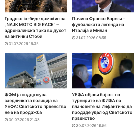
Градско ќе биде домаќин на
Почина Франко Барези –
„NAJK MOTO BIG RACE“ –
фудбалската легенда на
адреналинска трка во духот
Италија и Милан
на антички Стоби
31.07.2026 08:55
31.07.2026 16:35
ФФМ ја поддржува
УЕФА објави бојкот на
заедничката позиција на
турнирите на ФИФА по
УЕФА: Светското првенство
плановите на Инфантино да
не е на продажба
продаде удел од Светското
првенство
30.07.2026 21:03
30.07.2026 19:56