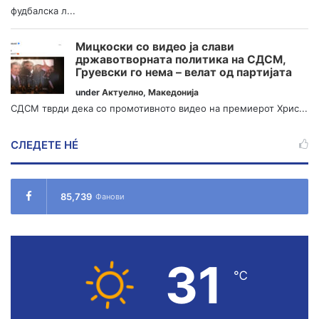
фудбалска л...
Мицкоски со видео ја слави
државотворната политика на СДСМ,
Груевски го нема – велат од партијата
under
Актуелно
,
Македонија
СДСМ тврди дека со промотивното видео на премиерот Хрис...
СЛЕДЕТЕ НÉ
85,739
Фанови
31
℃