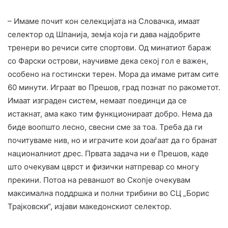
– Имаме почит кон селекцијата на Словачка, имаат
селектор од Шпанија, земја која ги дава најдобрите
тренери во речиси сите спортови. Од минатиот бараж
со Фарски острови, научивме дека секој гол е важен,
особено на гостински терен. Мора да имаме ритам сите
60 минути. Играат во Прешов, град познат по ракометот.
Имаат изграден систем, немаат поединци да се
истакнат, ама како тим функционираат добро. Нема да
биде воопшто лесно, свесни сме за тоа. Треба да ги
почитуваме нив, но и играчите кои доаѓаат да го бранат
националниот дрес. Првата задача ни е Прешов, каде
што очекувам цврст и физички натпревар со многу
прекини. Потоа на реваншот во Скопје очекувам
максимална поддршка и полни трибини во СЦ „Борис
Трајковски“, изјави македонскиот селектор.