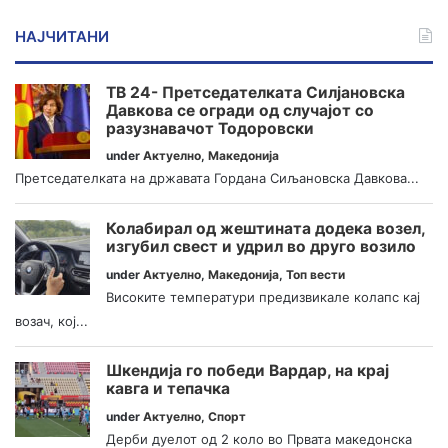
НАЈЧИТАНИ
ТВ 24- Претседателката Силјановска
Давкова се огради од случајот со
разузнавачот Тодоровски
under
Актуелно
,
Македонија
Претседателката на државата Гордана Сиљановска Давкова...
Колабирал од жештината додека возел,
изгубил свест и удрил во друго возило
under
Актуелно
,
Македонија
,
Топ вести
Високите температури предизвикале колапс кај
возач, кој...
Шкендија го победи Вардар, на крај
кавга и тепачка
under
Актуелно
,
Спорт
Дерби дуелот од 2 коло во Првата македонска