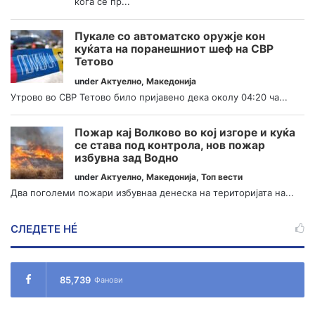
кога се пр...
Пукале со автоматско оружје кон
куќата на поранешниот шеф на СВР
Тетово
under
Актуелно
,
Македонија
Утрово во СВР Тетово било пријавено дека околу 04:20 ча...
Пожар кај Волково во кој изгоре и куќа
се става под контрола, нов пожар
избувна зад Водно
under
Актуелно
,
Македонија
,
Топ вести
Два поголеми пожари избувнаа денеска на територијата на...
СЛЕДЕТЕ НÉ
85,739
Фанови