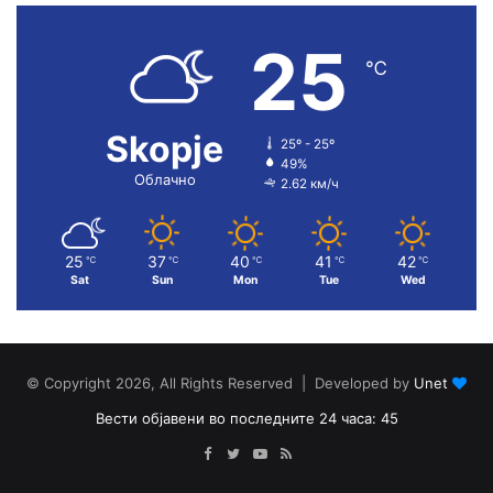
25
℃
Skopje
25º - 25º
49%
Облачно
2.62 км/ч
25
37
40
41
42
℃
℃
℃
℃
℃
Sat
Sun
Mon
Tue
Wed
© Copyright 2026, All Rights Reserved | Developed by
Unet
Вести објавени во последните 24 часа: 45
Facebook
Twitter
YouTube
RSS