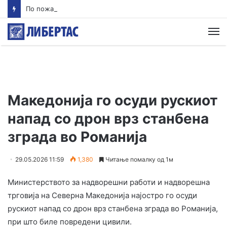
По пожарот во Волково, жителите бараат закон: Запуштените ниви да се расчистуваат или да следуваат казни
М
Македонија го осуди рускиот
напад со дрон врз станбена
зграда во Романија
29.05.2026 11:59
1,380
Читање помалку од 1м
Министерството за надворешни работи и надворешна
трговија на Северна Македонија најостро го осуди
рускиот напад со дрон врз станбена зграда во Романија,
при што биле повредени цивили.