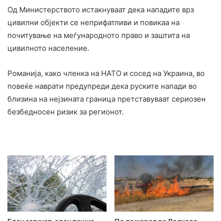
Од Министерството истакнуваат дека нападите врз
цивилни објекти се неприфатливи и повикаа на
почитување на меѓународното право и заштита на
цивилното население.
Романија, како членка на НАТО и сосед на Украина, во
повеќе наврати предупреди дека руските напади во
близина на нејзината граница претставуваат сериозен
безбедносен ризик за регионот.