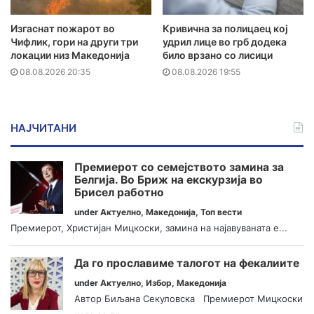
Изгаснат пожарот во
Кривична за полицаец кој
Чифлик, гори на други три
удрил лице во грб додека
локации низ Македонија
било врзано со лисици
08.08.2026 20:35
08.08.2026 19:55
НАЈЧИТАНИ
Премиерот со семејството замина за
Белгија. Во Бриж на екскурзија во
Брисел работно
under
Актуелно
,
Македонија
,
Топ вести
Премиерот, Христијан Мицкоски, замина на најавуваната е...
Да го прославиме талогот на фекалиите
under
Актуелно
,
Избор
,
Македонија
Автор Биљана Секуловска Премиерот Мицкоски