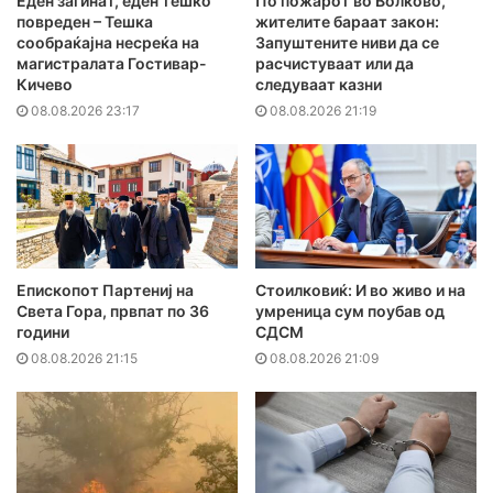
Еден загинат, еден тешко
По пожарот во Волково,
повреден – Тешка
жителите бараат закон:
сообраќајна несреќа на
Запуштените ниви да се
магистралата Гостивар-
расчистуваат или да
Кичево
следуваат казни
08.08.2026 23:17
08.08.2026 21:19
Епископот Партениј на
Стоилковиќ: И во живо и на
Света Гора, првпат по 36
умреница сум поубав од
години
СДСМ
08.08.2026 21:15
08.08.2026 21:09