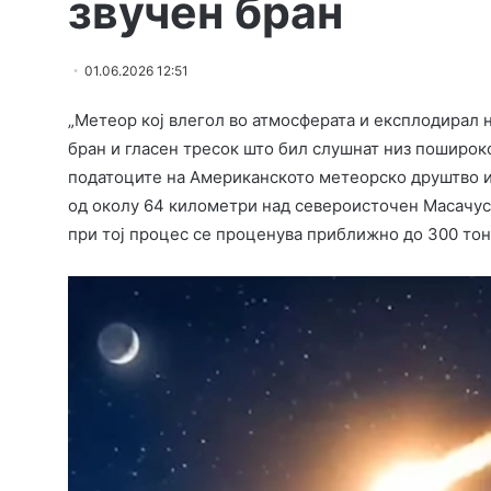
звучен бран
01.06.2026 12:51
„Метеор кој влегол во атмосферата и експлодирал 
бран и гласен тресок што бил слушнат низ поширок
податоците на Американското метеорско друштво и 
од околу 64 километри над североисточен Масачус
при тој процес се проценува приближно до 300 тон