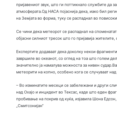
пријавениот звук, што ги поттикнало службите да з
атмосферата.Од НАСА појаснија дека, иако бил реги
на Земјата во форма, туку се распаднал во повисок
Се чини дека метеорот се распаднал на споменатата
објасни силниот тресок што го пријавија жителите, 
Експертите додаваат дека доколку некои фрагменти 
завршиле во океанот, со оглед на тоа што голем де
значително ја намалува можноста за нивен судар.В
метеорити на копно, особено кога се случуваат над
– Во изминатите месеци се забележани и други сли
над Охајо и инцидент во Тексас, каде што еден фр
пробивање на покрив од куќа, изјавила Шона Едсон,
„Смитсонијан“