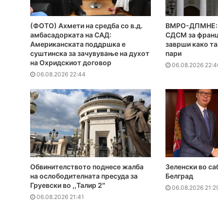
(ФОТО) Ахмети на средба со в.д.
ВМРО-ДПМНЕ: 
амбасадорката на САД:
СДСМ за франц
Американската поддршка е
заврши како та
суштинска за зачувување на духот
пари
на Охридскиот договор
06.08.2026 22:4
06.08.2026 22:44
Обвинителството поднесе жалба
Зеленски во са
на ослободителната пресуда за
Белград
Груевски во ,,Талир 2″
06.08.2026 21:2
06.08.2026 21:41