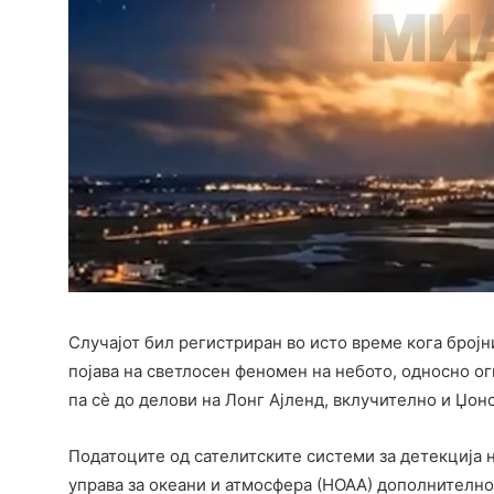
Случајот бил регистриран во исто време кога број
појава на светлосен феномен на небото, односно ог
па сè до делови на Лонг Ајленд, вклучително и Џон
Податоците од сателитските системи за детекција
управа за океани и атмосфера (НОАА) дополнително