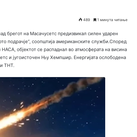
489
1 минута читање
над брегот на Масачусетс предизвикал силен ударен
ото подрачје“, соопштија американските служби.Според
НАСА, објектот се распаднал во атмосферата на висина
етс и југоисточен Њу Хемпшир. Енергијата ослободена
и ТНТ.