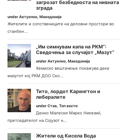
загрозат безбедноста на нивната
зграда
under
Актуелно
,
Македонија
Жителите и сопствениците на деловни простори во
станбен...
„Им симнувам капа на РКМ“:
Сведочења за случајот „Мазут“
under
Актуелно
,
Македонија
Хемиско вештачење покажува дека
мазутот кој РКМ ДОО Ско...
Тито, лордот Карингтон и
либералите
under
Став
,
Топ вести
Денко Малески Марко Никезиќ,
претседателот на Сојузот н...
Жители од Кисела Вода