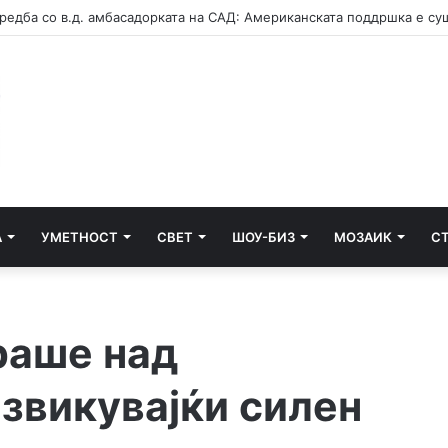
А
УМЕТНОСТ
СВЕТ
ШОУ-БИЗ
МОЗАИК
С
раше над
звикувајќи силен