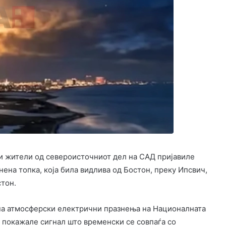
ни жители од североисточниот дел на САД пријавиле
нена топка, која била видлива од Бостон, преку Ипсвич,
стон.
 на атмосферски електрични празнења на Националната
 покажале сигнал што временски се совпаѓа со