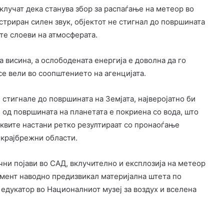
аклучат дека станува збор за распаѓање на метеор во
стриран силен звук, објектот не стигнал до површината
ите слоеви на атмосферата.
 висина, а ослободената енергија е доволна да го
се вели во соопштението на агенцијата.
стигнале до површината на Земјата, најверојатно би
л од површината на планетата е покриена со вода, што
аквите настани ретко резултираат со пронаоѓање
 крајбрежни области.
чни појави во САД, вклучително и експлозија на метеор
агмент наводно предизвикал материјална штета по
 едукатор во Националниот музеј за воздух и вселена