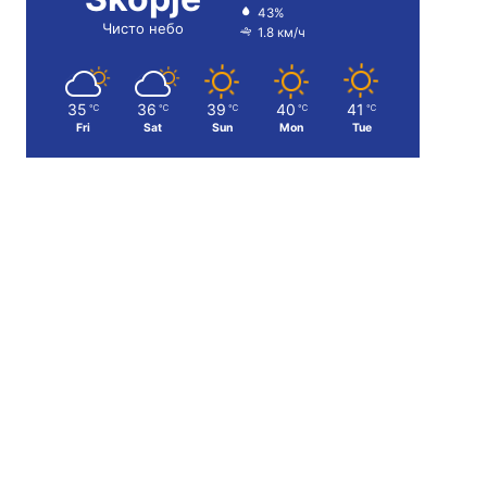
43%
Чисто небо
1.8 км/ч
35
36
39
40
41
℃
℃
℃
℃
℃
Fri
Sat
Sun
Mon
Tue