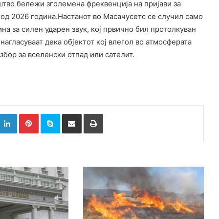
тво бележи зголемена фреквенција на пријави за
 од 2026 година.Настанот во Масачусетс се случил само
на за силен ударен звук, кој првично бил протолкуван
нагласуваат дека објектот кој влегол во атмосферата
збор за вселенски отпад или сателит.
k
witter
LinkedIn
Pinterest
Skype
Сподели преку Е-маил
Испринтај