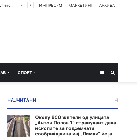
(ФОТО) Ахмети на средба со в.д. амбасадорката на САД: Американската поддршка е суштинска за зачувување на духот на Охридскиот договор
ИМПРЕСУМ
МАРКЕТИНГ
АРХИВА
Sidebar
Пребарај
ТАВ
СПОРТ
за
НАЈЧИТАНИ
Околу 800 жители од улицата
„Антон Попов 1“ стравуваат дека
ископите за подземната
сообраќајница кај „Лимак“ ќе ја