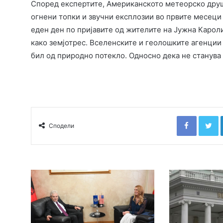
Според експертите, Американското метеорско друш
огнени топки и звучни експлозии во првите месеци
еден ден по пријавите од жителите на Јужна Кароли
како земјотрес. Вселенските и геолошките агенции 
бил од природно потекло. Односно дека не станува 
Faceboo
T
Сподели