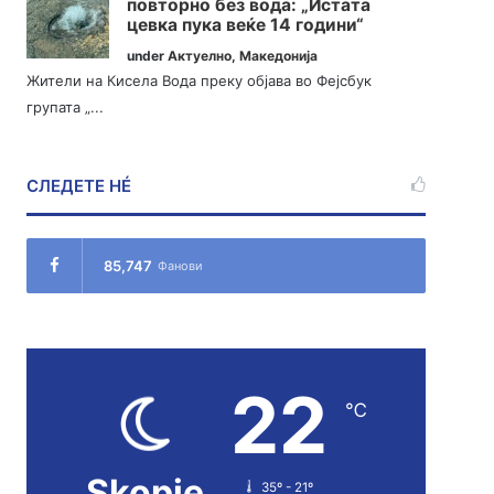
повторно без вода: „Истата
цевка пука веќе 14 години“
under
Актуелно
,
Македонија
Жители на Кисела Вода преку објава во Фејсбук
групата „...
СЛЕДЕТЕ НÉ
85,747
Фанови
22
℃
Skopje
35º - 21º