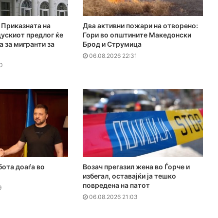
Приказната на
Два активни пожари на отворено:
ускиот предлог ќе
Гори во општините Македонски
а за мигранти за
Брод и Струмица
06.08.2026 22:31
0
бота доаѓа во
Возач прегазил жена во Ѓорче и
избегал, оставајќи ја тешко
повредена на патот
9
06.08.2026 21:03