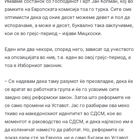
Имавме состанок со господинот Герт Јан Копман, кој во
рамките на Европската комисија тоа го турка. Сите сме
оптимисти дека од оние десет можеме девет и пол да
испорачаме, а може и десет, буквално така заклучивме,
кои се во грејс-период – изјави Мицкоски.
Еден или два чекори, според него, зависат од учеството
на опозицијата во нив, т.е. еден во овој грејс-период, а
тоа е Изборниот законик.
– Се надевам дека таму разумот ќе преовладее, дека ќе
се вратат во работната група и ќе го усвоиме сите
заедно овој реформски закон. ​Затоа што реформите не
се само промени на Уставот. Јас го разбирам ова меко
ткиво на македонскиот идентитет во СДСМ, кое во
моментот е раководство на СДСМ, и дека најлесно им е
да коленичат наместо да работат. Но, реформите се
доказ дали сте за Европа, не е само Бугари во Уставот,