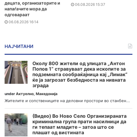
децата, организаторите и
06.08.2026 15:37
напаѓачите мора да
одговараат
06.08.2026 16:14
НАЈЧИТАНИ
Околу 800 жители од улицата „Антон
Попов 1“ стравуваат дека ископите за
подземната сообраќајница кај „Лимак“
ќе ја загрозат безбедноста на нивната
зграда
under
Актуелно
,
Македонија
Жителите и сопствениците на деловни простори во станбен...
(Видео) Во Ново Село Организираната
криминална група прати насилници да
ги тепаат младите – затоа што се
плашат од вистината