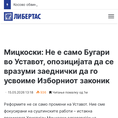
Косово обвини 20 лица за воени злосторства во Ѓаковица, меѓу нив и Милан Радоичиќ
М
Мицкоски: Не е само Бугари
во Уставот, опозицијата да се
вразуми заеднички да го
усвоиме Изборниот законик
15.05.2026 13:18
936
Читање помалку од 1м
Реформите не се само промени на Уставот. Ние сме
фокусирани на суштинските работи – истакна
премиерот Христијан Мицкоски одговарајќи на