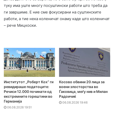
туку има уште многу посуштински работи што треба да
ги завршиме. Е ние сме фокусирани на суштинските
работи, а тие нека коленичат онаму каде што коленичат
– рече Мицкоски.
Институтот „Роберт Кох“ ги
Косово обвини 20 лица за
ревидираше податоците:
воени злосторства во
Речиси 12.000 починати од
Ѓаковица, меѓу нив и Милан
екстремните горештини во
Радоичиќ
Германија
06.08.2026 19:46
06.08.2026 19:51