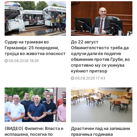
Судир на трамваи во
До 22 август
Германија: 25 повредени,
Обвинителството треба да
тројца во животна опасност
одлучи дали ќе подигне
обвинение против Груби, во
06.08.2026 18:26
спротивно му се укинува
куќниот притвор
06.08.2026 17:43
(ВИДЕО) Филипче: Власта е
Драстичен пад на запишани
исплашена, посегна по
првачиња годинава