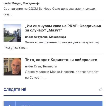
under
Видео
,
Македонија
Соопштение на СДСМ Во Ново Село денеска мирни млади
соц...
„Им симнувам капа на РКМ“: Сведочења
за случајот „Мазут“
under
Актуелно
,
Македонија
Хемиско вештачење покажува дека мазутот кој
РКМ ДОО Ско...
Тито, лордот Карингтон и либералите
under
Став
,
Топ вести
Денко Малески Марко Никезиќ, претседателот
на Сојузот н...
СЛЕДЕТЕ НÉ