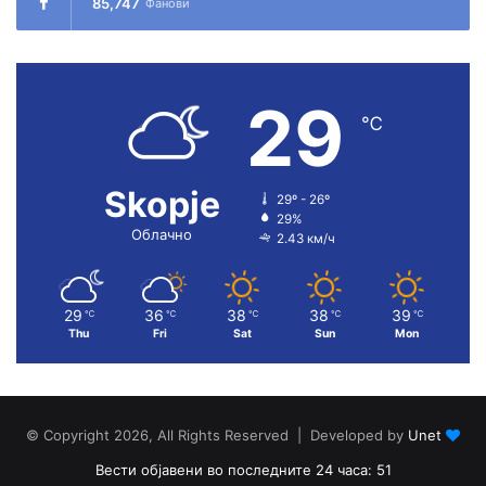
85,747
Фанови
29
℃
Skopje
29º - 26º
29%
Облачно
2.43 км/ч
29
36
38
38
39
℃
℃
℃
℃
℃
Thu
Fri
Sat
Sun
Mon
© Copyright 2026, All Rights Reserved | Developed by
Unet
Вести објавени во последните 24 часа: 51