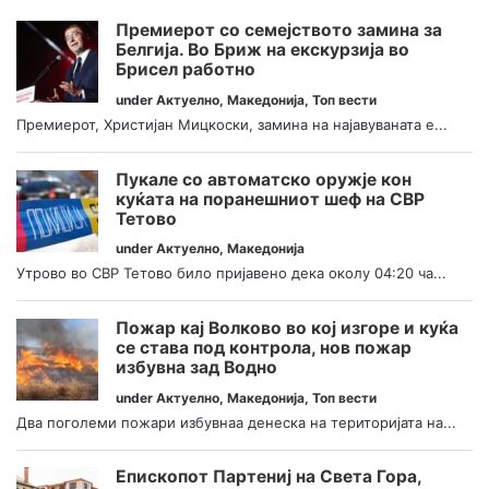
Премиерот со семејството замина за
Белгија. Во Бриж на екскурзија во
Брисел работно
under
Актуелно
,
Македонија
,
Топ вести
Премиерот, Христијан Мицкоски, замина на најавуваната е...
Пукале со автоматско оружје кон
куќата на поранешниот шеф на СВР
Тетово
under
Актуелно
,
Македонија
Утрово во СВР Тетово било пријавено дека околу 04:20 ча...
Пожар кај Волково во кој изгоре и куќа
се става под контрола, нов пожар
избувна зад Водно
under
Актуелно
,
Македонија
,
Топ вести
Два поголеми пожари избувнаа денеска на територијата на...
Епископот Партениј на Света Гора,