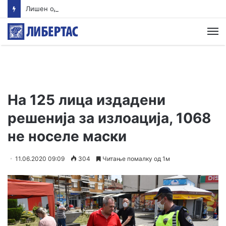
Лишен од слобода скопјанец кој управувал возило со 2,13 промили алкохол и без возачка дозвола, возилото е одземено
М
На 125 лица издадени
решенија за излоација, 1068
не носеле маски
11.06.2020 09:09
304
Читање помалку од 1м