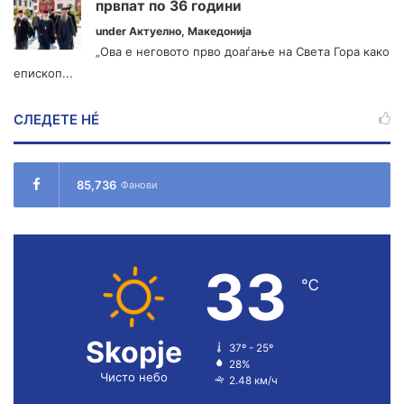
првпат по 36 години
under
Актуелно
,
Македонија
„Ова е неговото прво доаѓање на Света Гора како
епископ...
СЛЕДЕТЕ НÉ
85,736
Фанови
33
℃
Skopje
37º - 25º
28%
Чисто небо
2.48 км/ч