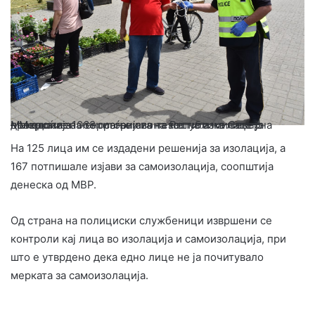
–
Мерката за неносење лична заштита на лице ја прекршиле 1068 граѓани во текот на изминатото деноноќие на територијата на Република Северна Македонија.
На 125 лица им се издадени решенија за изолација, а
167 потпишале изјави за самоизолација, соопштија
денеска од МВР.
Од страна на полициски службеници извршени се
контроли кај лица во изолација и самоизолација, при
што е утврдено дека едно лице не ја почитувало
мерката за самоизолација.