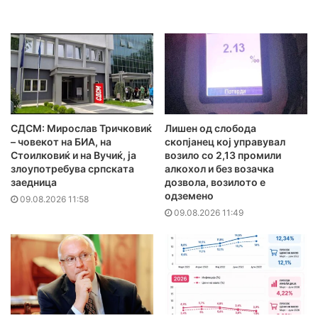
СДСМ: Мирослав Тричковиќ
Лишен од слобода
– човекот на БИА, на
скопјанец кој управувал
Стоилковиќ и на Вучиќ, ја
возило со 2,13 промили
злоупотребува српската
алкохол и без возачка
заедница
дозвола, возилото е
одземено
09.08.2026 11:58
09.08.2026 11:49