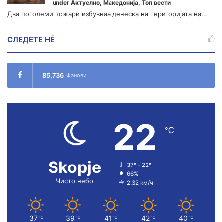
under
Актуелно
,
Македонија
,
Топ вести
Два поголеми пожари избувнаа денеска на територијата на...
СЛЕДЕТЕ НÉ
85,736
Фанови
22
℃
Skopje
37º - 22º
66%
Чисто небо
2.32 км/ч
37
39
41
42
40
℃
℃
℃
℃
℃