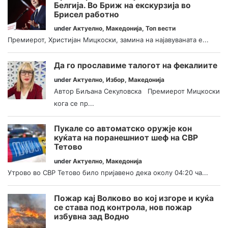
Белгија. Во Бриж на екскурзија во
Брисел работно
under
Актуелно
,
Македонија
,
Топ вести
Премиерот, Христијан Мицкоски, замина на најавуваната е...
Да го прославиме талогот на фекалиите
under
Актуелно
,
Избор
,
Македонија
Автор Биљана Секуловска Премиерот Мицкоски
кога се пр...
Пукале со автоматско оружје кон
куќата на поранешниот шеф на СВР
Тетово
under
Актуелно
,
Македонија
Утрово во СВР Тетово било пријавено дека околу 04:20 ча...
Пожар кај Волково во кој изгоре и куќа
се става под контрола, нов пожар
избувна зад Водно