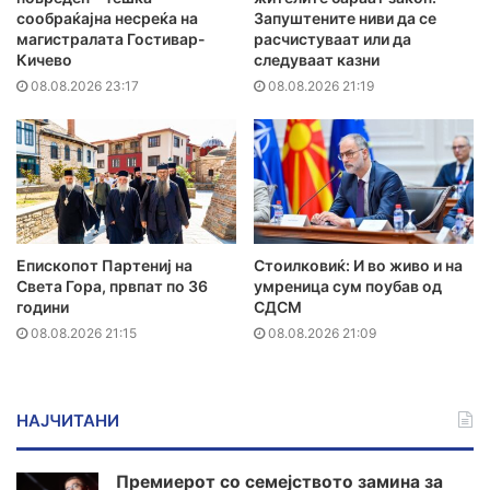
сообраќајна несреќа на
Запуштените ниви да се
магистралата Гостивар-
расчистуваат или да
Кичево
следуваат казни
08.08.2026 23:17
08.08.2026 21:19
Епископот Партениј на
Стоилковиќ: И во живо и на
Света Гора, првпат по 36
умреница сум поубав од
години
СДСМ
08.08.2026 21:15
08.08.2026 21:09
НАЈЧИТАНИ
Премиерот со семејството замина за