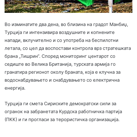
Во изминатите два дена, во близина на градот Манбиџ,
Турција ги интензивира воздушните и копнените
напади, вклучително и со употреба на беспилотни
летала, со цел да воспостави контрола врз стратешката
брана „Тишрин“. Според мониторинг центарот со
седиште во Велика Британија, турската армија го
гранатира регионот околу браната, која е клучна за
водоснабдувањето и снабдувањето со електрична
енергија.
Турција ги смета Сириските демократски сили за
огранок на забранетата Курдска работничка партија
(ПКК) и ги прогласи за терористичка организација.