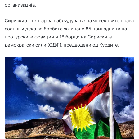
организација.
Сирискиот центар за набљудување на човековите права
соопшти дека во борбите загинале 85 припадници на
протурските фракции и 16 борци на Сириските
демократски сили (СДФ), предводени од Курдите.