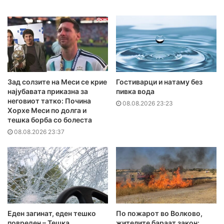
Зад солзите на Меси се крие
Гостиварци и натаму без
најубавата приказна за
пивка вода
неговиот татко: Почина
08.08.2026 23:23
Хорхе Меси по долга и
тешка борба со болеста
08.08.2026 23:37
Еден загинат, еден тешко
По пожарот во Волково,
повреден – Тешка
жителите бараат закон: