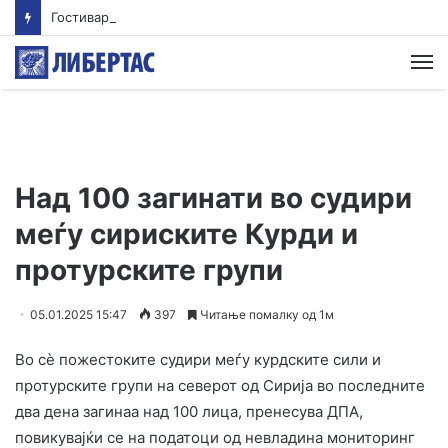
Гостиварци и натаму без пивка вода
М
Над 100 загинати во судири
меѓу сириските Курди и
протурските групи
05.01.2025 15:47
397
Читање помалку од 1м
Во сè пожестоките судири меѓу курдските сили и
протурските групи на северот од Сирија во последните
два дена загинаа над 100 лица, пренесува ДПА,
повикувајќи се на податоци од невладина мониторинг