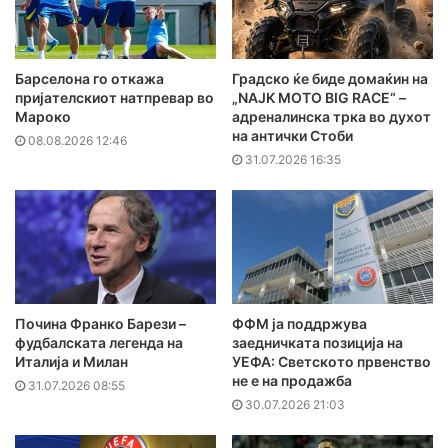
Барселона го откажа
Градско ќе биде домаќин на
пријателскиот натпревар во
„NAJK MOTO BIG RACE“ –
Мароко
адреналинска трка во духот
на антички Стоби
08.08.2026 12:46
31.07.2026 16:35
Почина Франко Барези –
ФФМ ја поддржува
фудбалската легенда на
заедничката позиција на
Италија и Милан
УЕФА: Светското првенство
не е на продажба
31.07.2026 08:55
30.07.2026 21:03