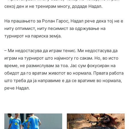
секој ден и не тренирам многу, додаде Надал.
На прашањето за Ролан Гарос, Надал рече дека тој не е
ниту оптимист, ниту песимист за одржување на
турнирот на париска земја.
– Ми недостасува да играм тенис. Ми недостасува да
играм на турнирот што најмногу го сакам. Но, во исто
време, не размислувам за тоа. Јас сум фокусиран на
обидот да го вратам животот во нормала. Првата работа
што треба да ја направиме е да се вратиме во нормала,
рече Надал.