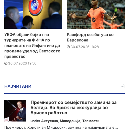
УЕФА објави бојкот на
Рашфорд се збогува со
турнирите на ФИФА по
Барселона
плановите на Инфантино да
30.07.2026 19:28
продаде удел од Светското
првенство
30.07.2026 19:56
НАЈЧИТАНИ
Премиерот со семејството замина за
Белгија. Во Бриж на екскурзија во
Брисел работно
under
Актуелно
,
Македонија
,
Топ вести
Премиерот, Христијан Мицкоски, замина на најавуваната е...