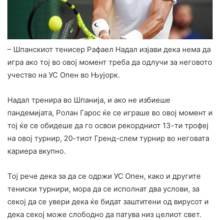
– Шпанскиот тенисер Рафаел Надал изјави дека нема да
игра ако тој во овој момент треба да одлучи за неговото
учество на УС Опен во Њујорк.
Надал тренира во Шпанија, и ако не избиеше
пандемијата, Ролан Гарос ќе се играше во овој момент и
тој ќе се обидеше да го освои рекордниот 13-ти трофеј
на овој турнир, 20-тиот Гренд-слем турнир во неговата
кариера вкупно.
Тој рече дека за да се одржи УС Опен, како и другите
тениски турнири, мора да се исполнат два услови, за
секој да се увери дека ќе бидат заштитени од вирусот и
дека секој може слободно да патува низ целиот свет.