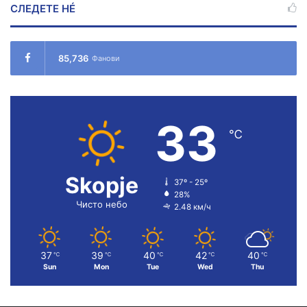
СЛЕДЕТЕ НÉ
85,736
Фанови
33
℃
Skopje
37º - 25º
28%
Чисто небо
2.48 км/ч
37
39
40
42
40
℃
℃
℃
℃
℃
Sun
Mon
Tue
Wed
Thu