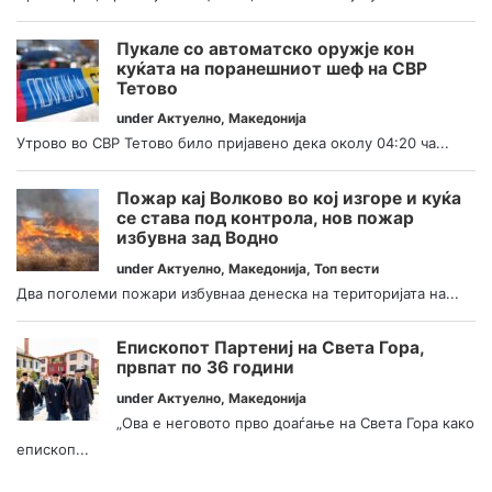
Пукале со автоматско оружје кон
куќата на поранешниот шеф на СВР
Тетово
under
Актуелно
,
Македонија
Утрово во СВР Тетово било пријавено дека околу 04:20 ча...
Пожар кај Волково во кој изгоре и куќа
се става под контрола, нов пожар
избувна зад Водно
under
Актуелно
,
Македонија
,
Топ вести
Два поголеми пожари избувнаа денеска на територијата на...
Епископот Партениј на Света Гора,
првпат по 36 години
under
Актуелно
,
Македонија
„Ова е неговото прво доаѓање на Света Гора како
епископ...