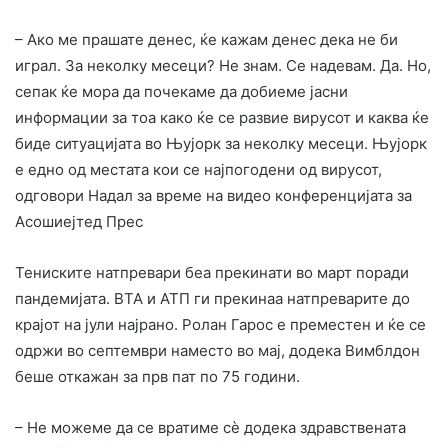
– Ако ме прашате денес, ќе кажам денес дека не би
играл. За неколку месеци? Не знам. Се надевам. Да. Но,
сепак ќе мора да почекаме да добиеме јасни
информации за тоа како ќе се развие вирусот и каква ќе
биде ситуацијата во Њујорк за неколку месеци. Њујорк
е едно од местата кои се најпогодени од вирусот,
одговори Надал за време на видео конференцијата за
Асошиејтед Прес
Тениските натпревари беа прекинати во март поради
пандемијата. ВTA и ATП ги прекинаа натпреварите до
крајот на јули најрано. Ролан Гарос е преместен и ќе се
одржи во септември наместо во мај, додека Вимблдон
беше откажан за прв пат по 75 години.
– Не можеме да се вратиме сè додека здравствената