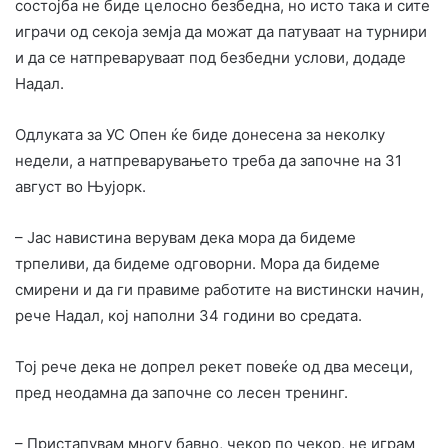
состојба не биде целосно безбедна, но исто така и сите
играчи од секоја земја да можат да патуваат на турнири
и да се натпреваруваат под безбедни услови, додаде
Надал.
Одлуката за УС Опен ќе биде донесена за неколку
недели, а натпреварувањето треба да започне на 31
август во Њујорк.
– Јас навистина верувам дека мора да бидеме
трпеливи, да бидеме одговорни. Мора да бидеме
смирени и да ги правиме работите на вистински начин,
рече Надал, кој наполни 34 години во средата.
Тој рече дека не допрел рекет повеќе од два месеци,
пред неодамна да започне со лесен тренинг.
– Пристапувам многу бавно, чекор по чекор, не играм