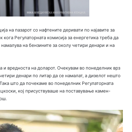
ја на пазарот со нафтените деривати по најавите за
 кога Регулаторната комисија за енергетика треба да
 намалува на бензините за околу четири денари и на
а и вредноста на доларот. Очекувам во понеделник врз
четири денари по литар да се намалат, а дизелот нешто
 Така што да почекаме во понеделник Регулаторната
ицкоски, кој присуствуваше на поставување камен-
ош.