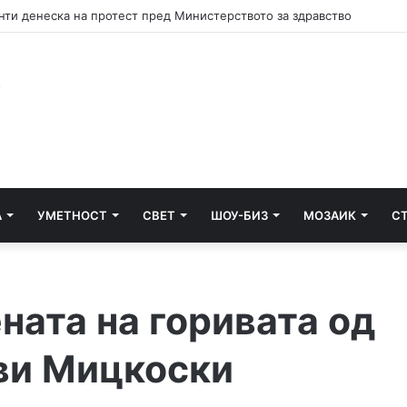
ти денеска на протест пред Министерството за здравство
А
УМЕТНОСТ
СВЕТ
ШОУ-БИЗ
МОЗАИК
С
ната на горивата од
ави Мицкоски