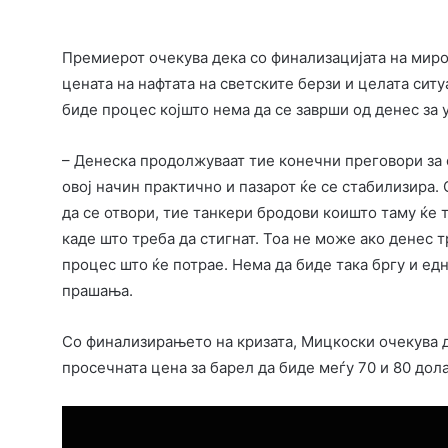
Премиерот очекува дека со финализацијата на миро
цената на нафтата на светските берзи и целата ситу
биде процес којшто нема да се заврши од денес за 
– Денеска продолжуваат тие конечни преговори за 
овој начин практично и пазарот ќе се стабилизира.
да се отвори, тие танкери бродови коишто таму ќе 
каде што треба да стигнат. Тоа не може ако денес тр
процес што ќе потрае. Нема да биде така бргу и ед
прашања.
Со финализирањето на кризата, Мицкоски очекува да
просечната цена за барел да биде меѓу 70 и 80 дол