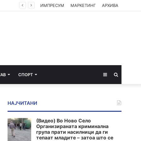
ИМПРЕСУМ
МАРКЕТИНГ
АРХИВА
Sidebar
Пребарај
ТАВ
СПОРТ
за
НАЈЧИТАНИ
(Видео) Во Ново Село
Организираната криминална
група прати насилници да ги
тепаат младите – затоа што се