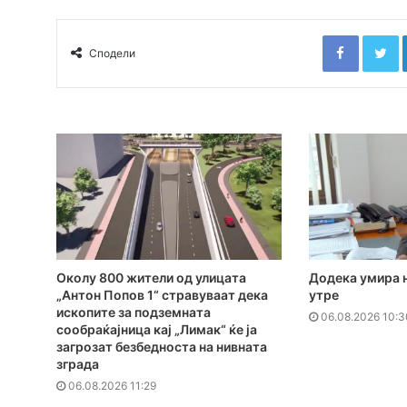
Faceboo
T
Сподели
Додека умира 
Околу 800 жители од улицата
утре
„Антон Попов 1“ стравуваат дека
ископите за подземната
06.08.2026 10:3
сообраќајница кај „Лимак“ ќе ја
загрозат безбедноста на нивната
зграда
06.08.2026 11:29