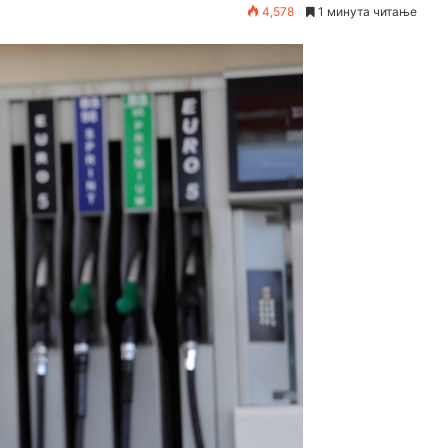
4,578
1 минута читање