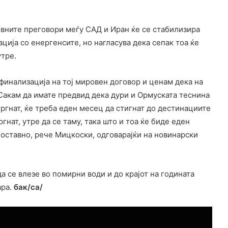
вните преговори меѓу САД и Иран ќе се стабилизира
ација со енергенсите, но нагласува дека сепак тоа ќе
утре.
финализација на тој мировен договор и ценам дека на
 Сакам да имате предвид дека дури и Ормуската теснина
тргнат, ќе треба еден месец да стигнат до дестинациите
гнат, утре да се таму, така што и тоа ќе биде еден
ноставно, рече Мицкоски, одговарајќи на новинарски
 се влезе во помирни води и до крајот на годината
ара.
бак/са/