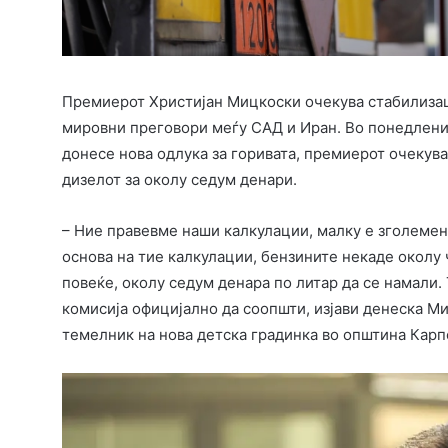
Премиерот Христијан Мицкоски очекува стабилизаци
мировни преговори меѓу САД и Иран. Во понедленик
донесе нова одлука за горивата, премиерот очекува
дизелот за околу седум денари.
– Ние правевме наши калкулации, малку е зголемен
основа на тие калкулации, бензините некаде околу 
повеќе, околу седум денара по литар да се намали.
комисија официјално да соопшти, изјави денеска М
темелник на нова детска градинка во општина Карп