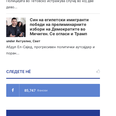
Полицијата во Тетовско истражува случај во кој две
дево...
Син на египетски имигранти
победи на прелиминарните
избори на Демократите во
Мичиген. Се огласи и Трамп
under
Актуелно
,
Свет
Абдул Ел-Сајед, прогресивен политички аутсајдер и
поран...
СЛЕДЕТЕ НÉ
85,747
Фанови