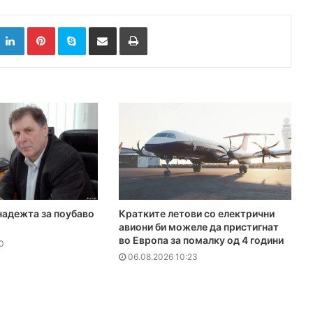
k
witter
LinkedIn
Pinterest
Skype
Сподели преку Е-маил
Испринтај
надежта за поубаво
Кратките летови со електрични
авиони би можеле да пристигнат
во Европа за помалку од 4 години
0
06.08.2026 10:23