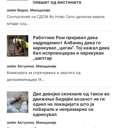
плашат од вистината
under
Видео
,
Македонија
Соопштение на СДСМ Во Ново Село денеска мирни
млади соц...
Работник Ром пријавил дека
надредениот Албанец дека го
нарекувал „циган“. Тој кажал дека
бил испровоциран и нарекуван
„шиптар
under
Актуелно
,
Македонија
Комисијата за спречување и заштита од
дискриминација (К...
Две девојки скокнале од такси во
движење бидејќи возачот не ги
однел на локацијата што ја
побарале и непримерно се
однесувал
under
Актуелно
,
Македонија