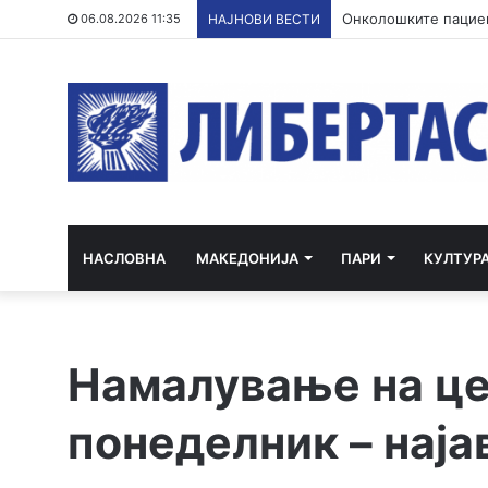
Онколошките пациен
06.08.2026 11:35
НАЈНОВИ ВЕСТИ
НАСЛОВНА
МАКЕДОНИЈА
ПАРИ
КУЛТУР
Намалување на це
понеделник – нај