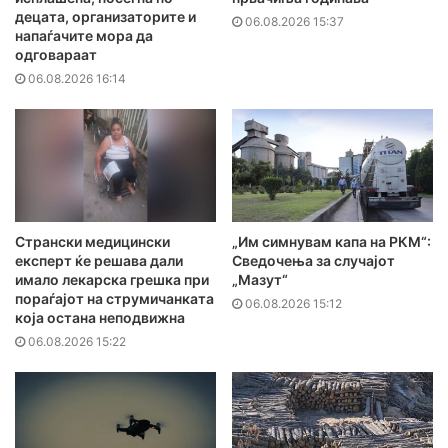
децата, организаторите и
06.08.2026 15:37
напаѓачите мора да
одговараат
06.08.2026 16:14
Странски медицински
„Им симнувам капа на РКМ“:
експерт ќе решава дали
Сведочења за случајот
имало лекарска грешка при
„Мазут“
пораѓајот на струмичанката
06.08.2026 15:12
која остана неподвижна
06.08.2026 15:22