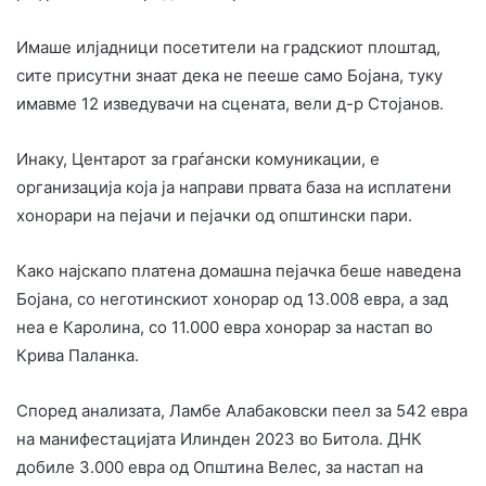
Имаше илјадници посетители на градскиот плоштад,
сите присутни знаат дека не пееше само Бојана, туку
имавме 12 изведувачи на сцената, вели д-р Стојанов.
Инаку, Центарот за граѓански комуникации, е
организација која ја направи првата база на исплатени
хонорари на пејачи и пејачки од општински пари.
Како најскапо платена домашна пејачка беше наведена
Бојана, со неготинскиот хонорар од 13.008 евра, а зад
неа е Каролина, со 11.000 евра хонорар за настап во
Крива Паланка.
Според анализата, Ламбе Алабаковски пеел за 542 евра
на манифестацијата Илинден 2023 во Битола. ДНК
добиле 3.000 евра од Општина Велес, за настап на