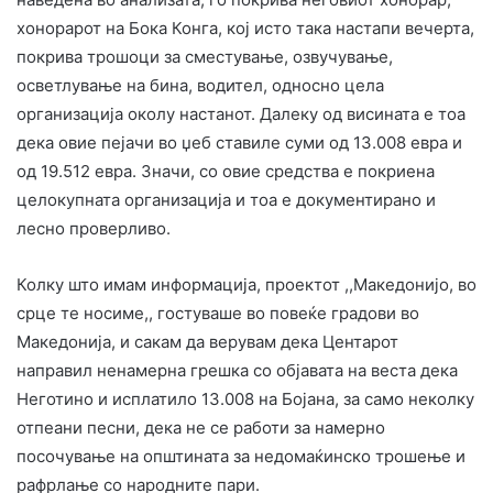
хонорарот на Бока Конга, кој исто така настапи вечерта,
покрива трошоци за сместување, озвучување,
осветлување на бина, водител, односно цела
организација околу настанот. Далеку од висината е тоа
дека овие пејачи во џеб ставиле суми од 13.008 евра и
од 19.512 евра. Значи, со овие средства е покриена
целокупната организација и тоа е документирано и
лесно проверливо.
Колку што имам информација, проектот ,,Македонијо, во
срце те носиме,, гостуваше во повеќе градови во
Македонија, и сакам да верувам дека Центарот
направил ненамерна грешка со објавата на веста дека
Неготино и исплатило 13.008 на Бојана, за само неколку
отпеани песни, дека не се работи за намерно
посочување на општината за недомаќинско трошење и
рафрлање со народните пари.