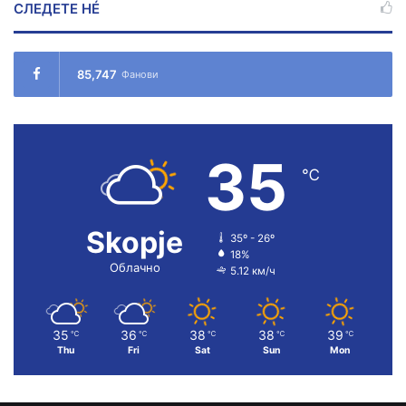
СЛЕДЕТЕ НÉ
85,747
Фанови
35
℃
Skopje
35º - 26º
18%
Облачно
5.12 км/ч
35
36
38
38
39
℃
℃
℃
℃
℃
Thu
Fri
Sat
Sun
Mon