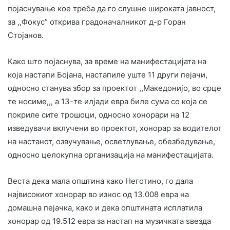
појаснување кое треба да го слушне широката јавност,
за ,,Фокус” открива градоначалникот д-р Горан
Стојанов.
Како што појаснува, за време на манифестацијата на
која настапи Бојана, настапиле уште 11 други пејачи,
односно станува збор за проектот ,,Македонијо, во срце
те носиме,,, а 13-те илјади евра биле сума со која се
покриле сите трошоци, односно хонорари на 12
изведувачи вклучени во проектот, хонорар за водителот
на настанот, озвучување, осветлување, обезбедување,
односно целокупна организација на манифестацијата.
Веста дека мала општина како Неготино, го дала
највисокиот хонорар во износ од 13.008 евра на
домашна пејачка, како и дека општината исплатила
хонорар од 19.512 евра за настап на музичката ѕвезда