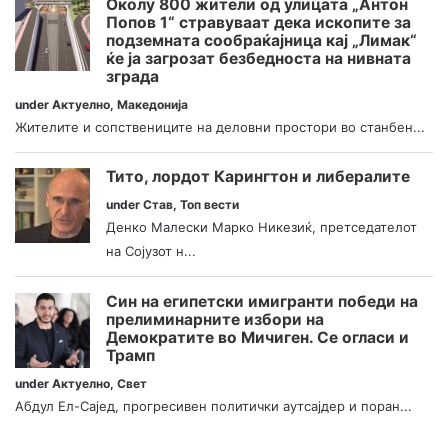
Околу 800 жители од улицата „Антон
Попов 1“ стравуваат дека ископите за
подземната сообраќајница кај „Лимак“
ќе ја загрозат безбедноста на нивната
зграда
under
Актуелно
,
Македонија
Жителите и сопствениците на деловни простори во станбен...
Тито, лордот Карингтон и либералите
under
Став
,
Топ вести
Денко Малески Марко Никезиќ, претседателот
на Сојузот н...
Син на египетски имигранти победи на
прелиминарните избори на
Демократите во Мичиген. Се огласи и
Трамп
under
Актуелно
,
Свет
Абдул Ел-Сајед, прогресивен политички аутсајдер и поран...