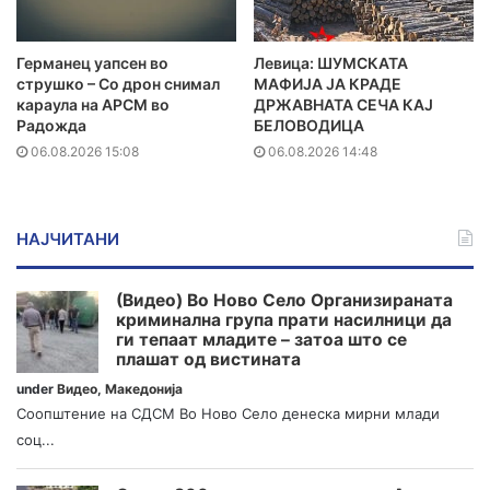
Германец уапсен во
Левица: ШУМСКАТА
струшко – Со дрон снимал
МАФИЈА ЈА КРАДЕ
караула на АРСМ во
ДРЖАВНАТА СЕЧА КАЈ
Радожда
БЕЛОВОДИЦА
06.08.2026 15:08
06.08.2026 14:48
НАЈЧИТАНИ
(Видео) Во Ново Село Организираната
криминална група прати насилници да
ги тепаат младите – затоа што се
плашат од вистината
under
Видео
,
Македонија
Соопштение на СДСМ Во Ново Село денеска мирни млади
соц...