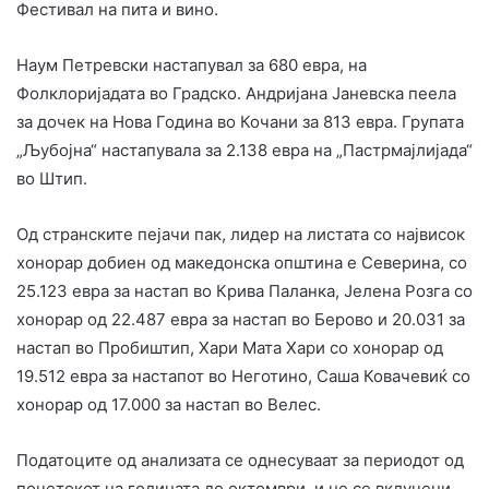
Фестивал на пита и вино.
Наум Петревски настапувал за 680 евра, на
Фолклоријадата во Градско. Андријана Јаневска пеела
за дочек на Нова Година во Кочани за 813 евра. Групата
„Љубојна“ настапувала за 2.138 евра на „Пастрмајлијада“
во Штип.
Од странските пејачи пак, лидер на листата со највисок
хонорар добиен од македонска општина е Северина, со
25.123 евра за настап во Крива Паланка, Јелена Розга со
хонорар од 22.487 евра за настап во Берово и 20.031 за
настап во Пробиштип, Хари Мата Хари со хонорар од
19.512 евра за настапот во Неготино, Саша Ковачевиќ со
хонорар од 17.000 за настап во Велес.
Податоците од анализата се однесуваат за периодот од
почетокот на годината до октомври, и не се вклучени