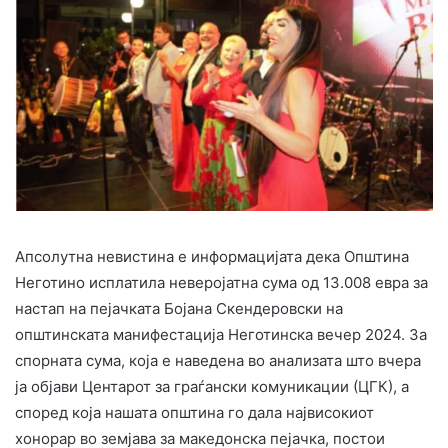
Апсолутна невистина е информацијата дека Општина
Неготино исплатила неверојатна сума од 13.008 евра за
настап на пејачката Бојана Скендеровски на
општинската манифестација Неготинска вечер 2024. За
спорната сума, која е наведена во анализата што вчера
ја објави Центарот за граѓански комуникации (ЦГК), а
според која нашата општина го дала највисокиот
хонорар во земјава за македонска пејачка, постои