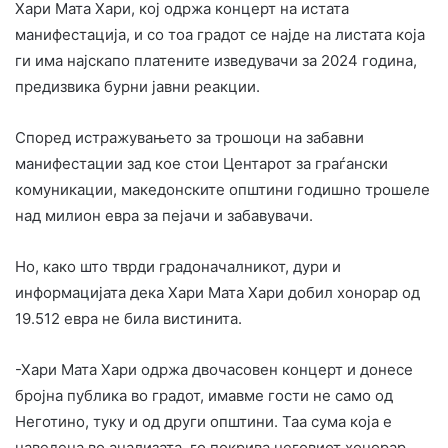
Хари Мата Хари, кој одржа концерт на истата
манифестација, и со тоа градот се најде на листата која
ги има најскапо платените изведувачи за 2024 година,
предизвика бурни јавни реакции.
Според истражувањето за трошоци на забавни
манифестации зад кое стои Центарот за граѓански
комуникации, македонските општини годишно трошеле
над милион евра за пејачи и забавувачи.
Но, како што тврди градоначалникот, дури и
информацијата дека Хари Мата Хари добил хонорар од
19.512 евра не била вистинита.
-Хари Мата Хари одржа двочасовен концерт и донесе
бројна публика во градот, имавме гости не само од
Неготино, туку и од други општини. Таа сума која е
наведена во анализата, го покрива неговиот хонорар,