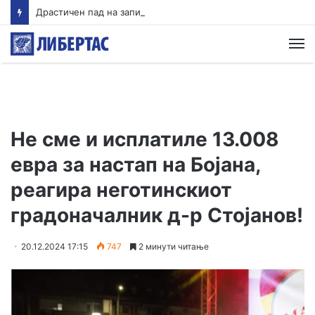
Драстичен пад на запишани првачиња годинава
М
Не сме и исплатиле 13.008
евра за настап на Бојана,
реагира неготинскиот
градоначалник д-р Стојанов!
20.12.2024 17:15
747
2 минути читање