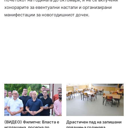
хонорарите за евентуални настапи и организирани
манифестации за новогодишниот дочек.
(ВИДЕО) Филипче: Власта е
Драстичен пад на запишани
исплашена, посегна по
првачиња годинава