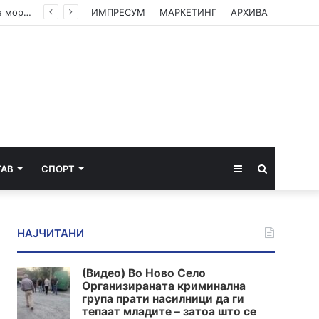
(ВИДЕО) Филипче: Власта е исплашена, посегна по децата, организаторите и напаѓачите мора да одговараат
ИМПРЕСУМ
МАРКЕТИНГ
АРХИВА
Sidebar
Пребарај
ТАВ
СПОРТ
за
НАЈЧИТАНИ
(Видео) Во Ново Село
Организираната криминална
група прати насилници да ги
тепаат младите – затоа што се