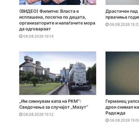
(ВИДЕО) Филипче: Власта е
Драстичен пад 
исплашена, посегна по децата,
првачиња годи
организаторите и напаѓачите мора
06.08.2026 15:3
да одговараат
06.08.2026 16:14
„Им симнувам капа на РКМ“:
Германец уапсе
Сведочења за случајот „Мазут“
дрон снимал к
Радожда
06.08.2026 15:12
06.08.2026 15:0