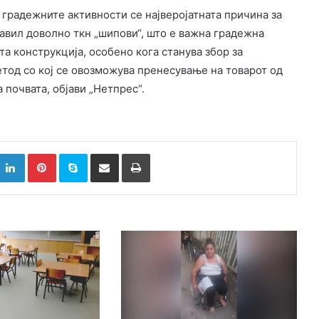
 градежните активности се најверојатната причина за
авил доволно ткн „шипови“, што е важна градежна
та конструкција, особено кога станува збор за
метод со кој се овозможува пренесување на товарот од
 почвата, објави „Нетпрес“.
k
witter
LinkedIn
Pinterest
Skype
Сподели преку Е-маил
Испринтај