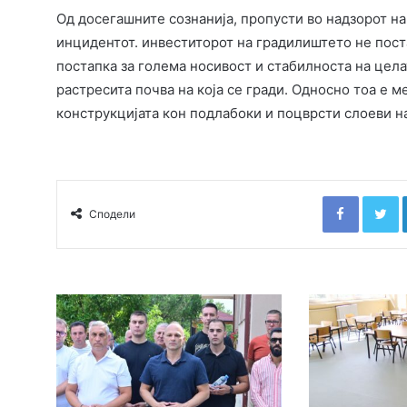
Од досегашните сознанија, пропусти во надзорот на
инцидентот. инвеститорот на градилиштето не пост
постапка за голема носивост и стабилноста на цела
растресита почва на која се гради. Односно тоа е 
конструкцијата кон подлабоки и поцврсти слоеви на
Faceboo
T
Сподели