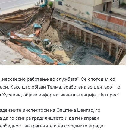
а „несовесно работење во службата“. Се спогодил со
ари. Како што објави Телма, вработена во центарот го
а Хусеини, објави информативната агенција „Нетпрес“.
радежните инспектори на Општина Центар, го
а да го санира градилиштето и да ги направи
езбедност на граѓаните и на соседните згради.