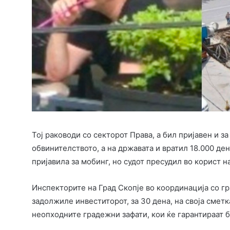
Тој раководи со секторот Права, а бил пријавен и з
обвинителството, а на државата и вратил 18.000 ден
пријавила за мобинг, но судот пресудил во корист н
Инспекторите на Град Скопје во координација со г
задолжиле инвеститорот, за 30 дена, на своја сметк
неопходните градежни зафати, кои ќе гарантираат б