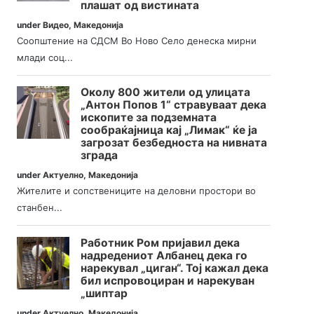
плашат од вистината
under
Видео
,
Македонија
Соопштение на СДСМ Во Ново Село денеска мирни
млади соц...
Околу 800 жители од улицата
„Антон Попов 1“ стравуваат дека
ископите за подземната
сообраќајница кај „Лимак“ ќе ја
загрозат безбедноста на нивната
зграда
under
Актуелно
,
Македонија
Жителите и сопствениците на деловни простори во
станбен...
Работник Ром пријавил дека
надредениот Албанец дека го
нарекувал „циган“. Тој кажал дека
бил испровоциран и нарекуван
„шиптар
under
Актуелно
,
Македонија