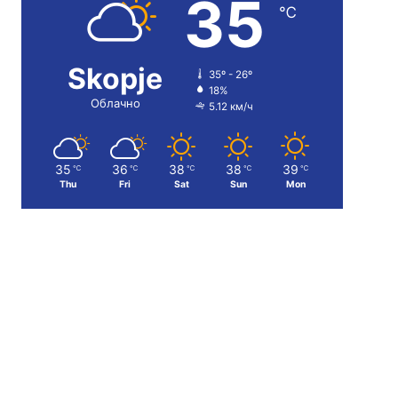
35
℃
Skopje
35º - 26º
18%
Облачно
5.12 км/ч
35
36
38
38
39
℃
℃
℃
℃
℃
Thu
Fri
Sat
Sun
Mon