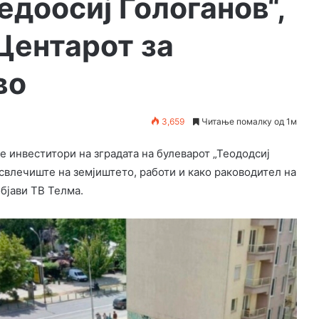
Тедоосиј Гологанов“,
Центарот за
во
3,659
Читање помалку од 1м
е инвеститори на зградата на булеварот „Теододсиј
 свлечиште на зeмјиштето, работи и како раководител на
објави ТВ Телма.