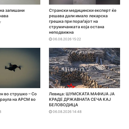
на запишани
Странски медицински експерт ќе
нава
решава дали имало лекарска
грешка при пораѓајот на
7
струмичанката која остана
неподвижна
06.08.2026 15:22
н во струшко – Со
Левица: ШУМСКАТА МАФИЈА ЈА
араула на АРСМ во
КРАДЕ ДРЖАВНАТА СЕЧА КАЈ
БЕЛОВОДИЦА
8
06.08.2026 14:48