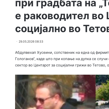
при градбата на „
е раководител во 
социјално во Тето
29.05.2026 08:33
Абдулвехап Хусеини, сопственик на една од фирмит
Гологанов“, каде што при копање на дупка се случи
сектор во Центарот за социјални грижи во Тетово, 