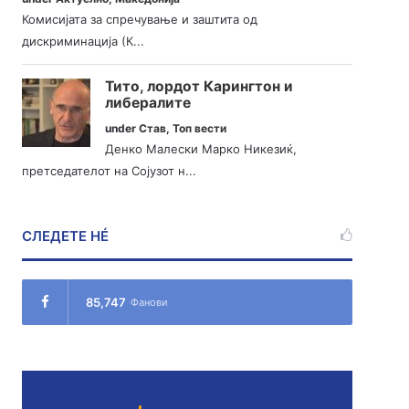
Комисијата за спречување и заштита од
дискриминација (К...
Тито, лордот Карингтон и
либералите
under
Став
,
Топ вести
Денко Малески Марко Никезиќ,
претседателот на Сојузот н...
СЛЕДЕТЕ НÉ
85,747
Фанови