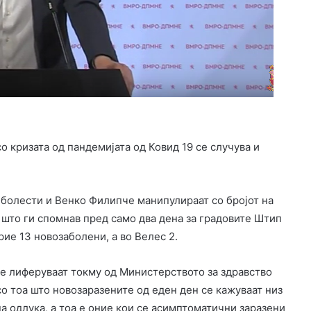
о кризата од пандемијата од Ковид 19 се случува и
 болести и Венко Филипче манипулираат со бројот на
 што ги спомнав пред само два дена за градовите Штип
ие 13 новозаболени, а во Велес 2.
се лиферуваат токму од Министерството за здравство
со тоа што новозаразените од еден ден се кажуваат низ
на одлука, а тоа е оние кои се асимптоматични заразени