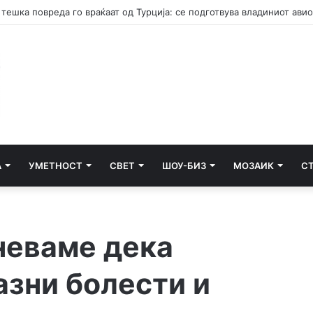
А
УМЕТНОСТ
СВЕТ
ШОУ-БИЗ
МОЗАИК
С
неваме дека
азни болести и