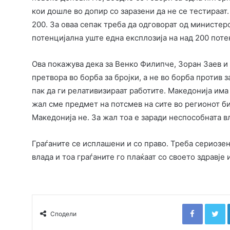
кои дошле во допир со заразени да не се тестираат.
200. За оваа сепак треба да одговорат од министерс
потенцијална уште една експлозија на над 200 поте
Ова покажува дека за Венко Филипче, Зоран Заев и 
претвора во борба за бројки, а не во борба против з
пак да ги релативизираат работите. Македонија има
жал сме предмет на потсмев на сите во регионот би
Македонија не. За жал тоа е заради неспособната в
Граѓаните се исплашени и со право. Треба сериозен
влада и тоа граѓаните го плаќаат со своето здравје 
Faceboo
T
Сподели