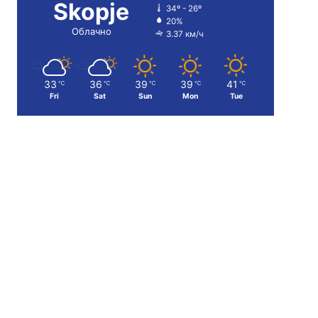
Skopje
34º - 26º
20%
Облачно
3.37 км/ч
33
36
39
39
41
℃
℃
℃
℃
℃
Fri
Sat
Sun
Mon
Tue