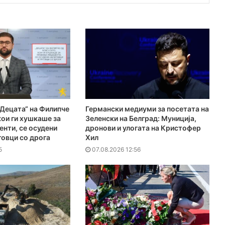
Децата“ на Филипче
Германски медиуми за посетата на
кои ги хушкаше за
Зеленски на Белград: Муниција,
нти, се осудени
дронови и улогата на Кристофер
говци со дрога
Хил
5
07.08.2026 12:56