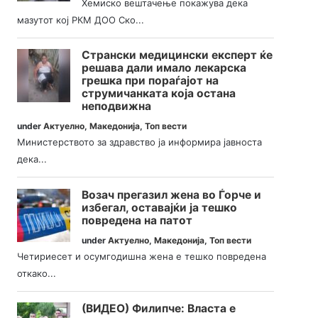
Хемиско вештачење покажува дека
мазутот кој РКМ ДОО Ско...
Странски медицински експерт ќе
решава дали имало лекарска
грешка при пораѓајот на
струмичанката која остана
неподвижна
under
Актуелно
,
Македонија
,
Топ вести
Министерството за здравство ја информира јавноста
дека...
Возач прегазил жена во Ѓорче и
избегал, оставајќи ја тешко
повредена на патот
under
Актуелно
,
Македонија
,
Топ вести
Четириесет и осумгодишна жена е тешко повредена
откако...
(ВИДЕО) Филипче: Власта е