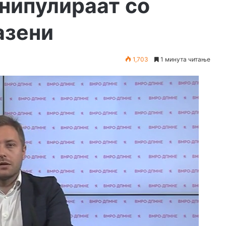
нипулираат со
азени
1,703
1 минута читање