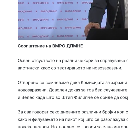
Соопштение на ВМРО ДПМНЕ
Освен отсуството на реални чекори за справување с
вистински хаос со тестирањето на новозаразени.
Отворено се сомневаме дека Комисијата за заразни
новозаразени. Доволен доказ за тоа беа случаевите
и Велес каде што во Штип Филипче се обиде да сокр
За ова говорат секојдневните различни бројки кои 
како и филувањето на пикот кој што се разблажува 
повеќе денови. Но, воедно се говори за една интер