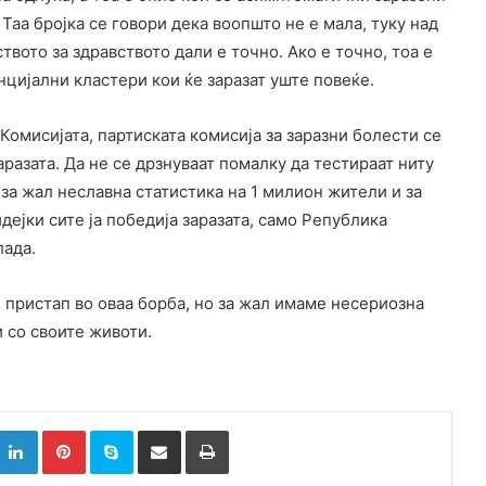
 Таа бројка се говори дека воопшто не е мала, туку над
твото за здравството дали е точно. Ако е точно, тоа е
нцијални кластери кои ќе заразат уште повеќе.
Комисијата, партиската комисија за заразни болести се
аразата. Да не се дрзнуваат помалку да тестираат ниту
 за жал неславна статистика на 1 милион жители и за
дејки сите ја победија заразата, само Република
лада.
 пристап во оваа борба, но за жал имаме несериозна
и со своите животи.
k
witter
LinkedIn
Pinterest
Skype
Сподели преку Е-маил
Испринтај