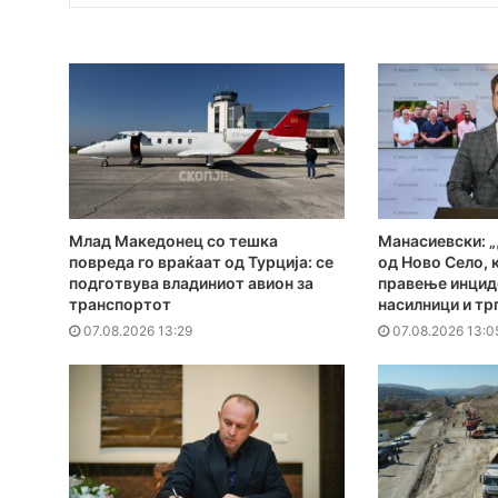
Млад Македонец со тешка
Манасиевски: „
повреда го враќаат од Турција: се
од Ново Село, 
подготвува владиниот авион за
правење инциде
транспортот
насилници и тр
07.08.2026 13:29
07.08.2026 13:0