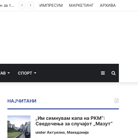
Млад Македонец со тешка повреда го враќаат од Турција: се подготвува владиниот авион за транспортот
ИМПРЕСУМ
МАРКЕТИНГ
АРХИВА
Sidebar
Пребарај
ТАВ
СПОРТ
за
НАЈЧИТАНИ
„Им симнувам капа на РКМ“:
Сведочења за случајот „Мазут“
under
Актуелно
,
Македонија