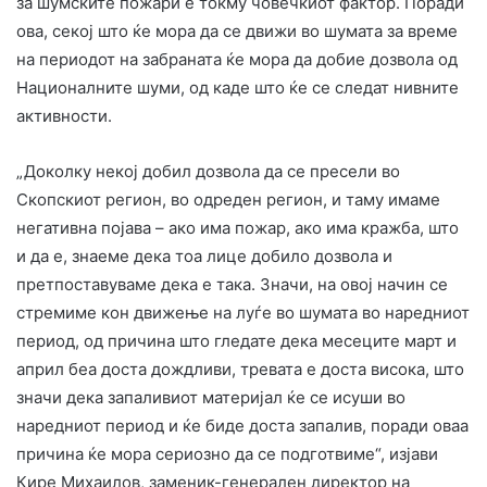
за шумските пожари е токму човечкиот фактор. Поради
ова, секој што ќе мора да се движи во шумата за време
на периодот на забраната ќе мора да добие дозвола од
Националните шуми, од каде што ќе се следат нивните
активности.
„Доколку некој добил дозвола да се пресели во
Скопскиот регион, во одреден регион, и таму имаме
негативна појава – ако има пожар, ако има кражба, што
и да е, знаеме дека тоа лице добило дозвола и
претпоставуваме дека е така. Значи, на овој начин се
стремиме кон движење на луѓе во шумата во наредниот
период, од причина што гледате дека месеците март и
април беа доста дождливи, тревата е доста висока, што
значи дека запаливиот материјал ќе се исуши во
наредниот период и ќе биде доста запалив, поради оваа
причина ќе мора сериозно да се подготвиме“, изјави
Кире Михаилов, заменик-генерален директор на