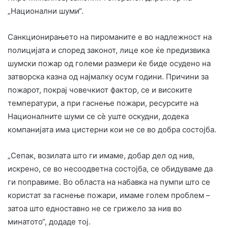
„Национални шуми“.
Санкционирањето на пироманите е во надлежност на
полицијата и според законот, лице кое ќе предизвика
шумски пожар од големи размери ќе биде осудено на
затворска казна од најмалку осум години. Причини за
пожарот, покрај човечкиот фактор, се и високите
температури, а при гаснење пожари, ресурсите на
Националните шуми се сè уште оскудни, додека
компанијата има цистерни кои не се во добра состојба.
„Сепак, возилата што ги имаме, добар дел од нив,
искрено, се во несоодветна состојба, се обидуваме да
ги поправиме. Во областа на набавка на пумпи што се
користат за гаснење пожари, имаме голем проблем –
затоа што едноставно не се грижело за нив во
минатото“, додаде тој.