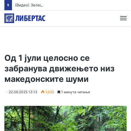
(Видео) Зеленски пристигна во Србија, го очекуваат разговори со Вучиќ
М
Од 1 јули целосно се
забранува движењето низ
македонските шуми
22.06.2025 13:13
1,022
1 минута читање