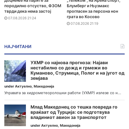
доцнење на парите за
„Телеком“, на Арена спорт,
породилно отсуство, ФЗОМ
Блумберг и Њузмакс
тврди дека нема застој
прогласен за персона нон
грата во Косово
07.08.2026 21:24
07.08.2026 21:19
НАЈЧИТАНИ
УХМР со најнова прогноза: Најави
нестабилно со дожд и грмежи во
Куманово, Струмица, Полог и на југот од
земјава
under
Актуелно
,
Македонија
Управата за хидрометеоролошки работи (УХМР) излезе со н...
Млад Македонец со тешка повреда го
враќаат од Турција: се подготвува
владиниот авион за транспортот
under
Актуелно
,
Македонија