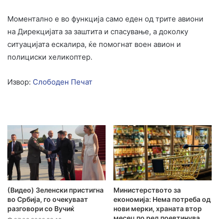
Моментално е во функција само еден од трите авиони
на Дирекцијата за заштита и спасување, а доколку
ситуацијата ескалира, ќе помогнат воен авион и
полициски хеликоптер.
Извор:
Слободен Печат
(Видео) Зеленски пристигна
Министерството за
во Србија, го очекуваат
економија: Нема потреба од
разговори со Вучиќ
нови мерки, храната втор
месец по ред поевтинува