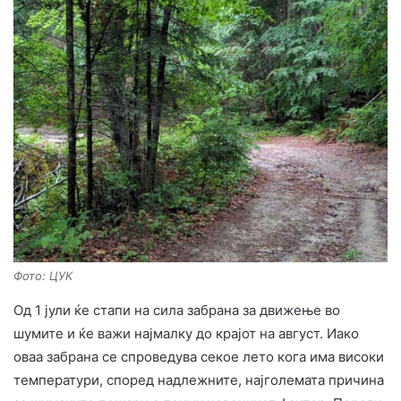
Фото: ЦУК
Од 1 јули ќе стапи на сила забрана за движење во
шумите и ќе важи најмалку до крајот на август. Иако
оваа забрана се спроведува секое лето кога има високи
температури, според надлежните, најголемата причина