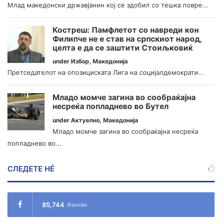
Млад македонски државјанин кој се здобил со тешка повре...
Костреш: Памфлетот со навреди кон
Филипче не е став на српскиот народ,
целта е да се заштити Стоиљковиќ
under
Избор
,
Македонија
Претседателот на опозициската Лига на социјалдемократи...
Младо момче загина во сообраќајна
несреќа попладнево во Бутел
under
Актуелно
,
Македонија
Младо момче загина во сообраќајна несреќа
попладнево во...
СЛЕДЕТЕ НÉ
85,744
Фанови