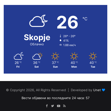
26
℃
Skopje
26º - 26º
41%
Облачно
1.88 км/ч
26
36
37
40
40
℃
℃
℃
℃
℃
Fri
Sat
Sun
Mon
Tue
© Copyright 2026, All Rights Reserved | Developed by
Unet
Вести објавени во последните 24 часа: 57
Facebook
Twitter
YouTube
RSS