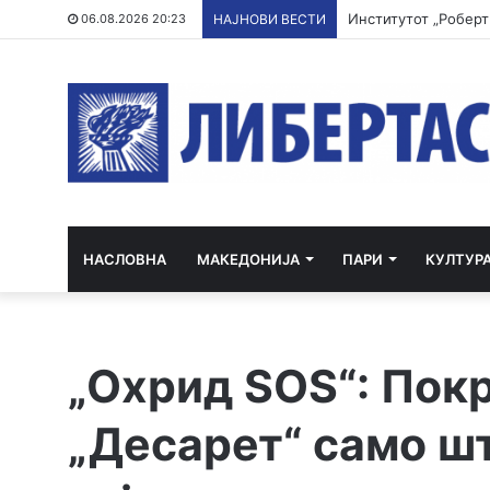
06.08.2026 20:23
НАЈНОВИ ВЕСТИ
НАСЛОВНА
МАКЕДОНИЈА
ПАРИ
КУЛТУР
„Охрид ЅОЅ“: Покр
„Десарет“ само шт