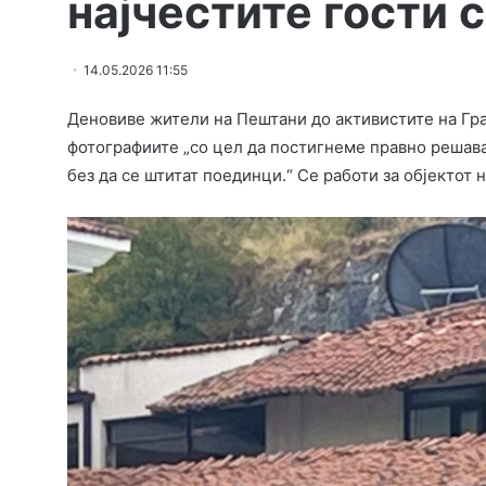
најчестите гости 
14.05.2026 11:55
Деновиве жители на Пештани до активистите на Гр
фотографиите „со цел да постигнеме правно решав
без да се штитат поединци.“ Се работи за објектот 