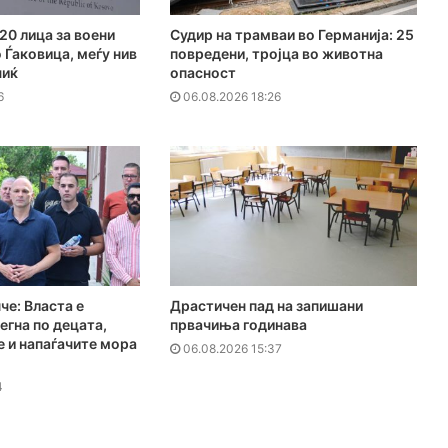
20 лица за воени
Судир на трамваи во Германија: 25
 Ѓаковица, меѓу нив
повредени, тројца во животна
чиќ
опасност
6
06.08.2026 18:26
е: Власта е
Драстичен пад на запишани
егна по децата,
првачиња годинава
 и напаѓачите мора
06.08.2026 15:37
4