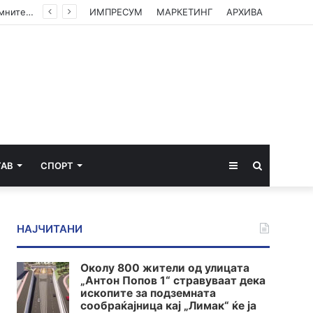
Институтот „Роберт Кох“ ги ревидираше податоците: Речиси 12.000 починати од екстремните горештини во Германија
ИМПРЕСУМ
МАРКЕТИНГ
АРХИВА
Sidebar
Пребарај
ТАВ
СПОРТ
за
НАЈЧИТАНИ
Околу 800 жители од улицата
„Антон Попов 1“ стравуваат дека
ископите за подземната
сообраќајница кај „Лимак“ ќе ја