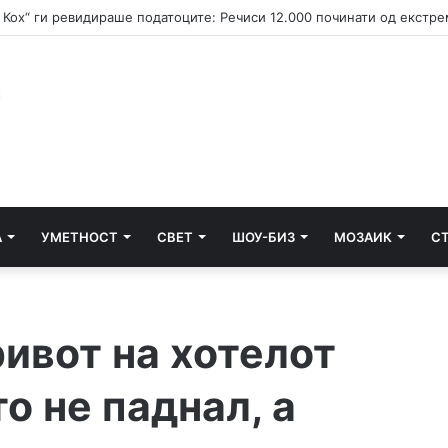
А
УМЕТНОСТ
СВЕТ
ШОУ-БИЗ
МОЗАИК
С
ивот на хотелот
о не паднал, а