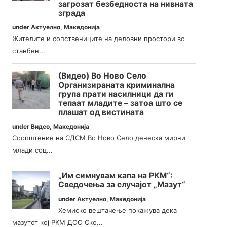
загрозат безбедноста на нивната
зграда
under
Актуелно
,
Македонија
Жителите и сопствениците на деловни простори во
станбен...
(Видео) Во Ново Село
Организираната криминална
група прати насилници да ги
тепаат младите – затоа што се
плашат од вистината
under
Видео
,
Македонија
Соопштение на СДСМ Во Ново Село денеска мирни
млади соц...
„Им симнувам капа на РКМ“:
Сведочења за случајот „Мазут“
under
Актуелно
,
Македонија
Хемиско вештачење покажува дека
мазутот кој РКМ ДОО Ско...