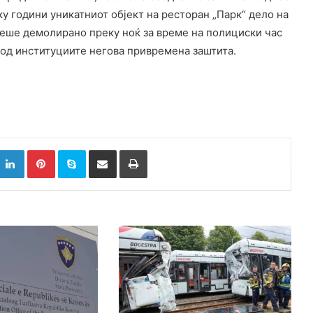
у години уникатниот објект на ресторан „Парк“ дело на
беше демолирано преку ноќ за време на полициски час
 од институциите негова привремена заштита.
k
witter
LinkedIn
Pinterest
Skype
Сподели преку Е-маил
Испринтај