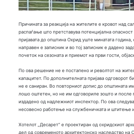
Причината за реакција на жителите е кровот над сал
распаѓање што претстaвува потенцијална опасност п
пријавата до општина Охрид уште минатата година,
направен е записник и во тој записник е дадено зад
почеток на сезоната и приемот на први гости, обја
По ова решение не е постапено и револтот на жите
капацитет. По дополнителната пријава одговорот би
не е саниран. Во повторниот допис до општината и
лошо оштетен, но не им одговориле зошто и после
издадено од надлежниот инспектор. По ова следува
несовесно работење на службеничката и штитење и
Хотелот „Десарет“ е проектиран од охридскиот арх
дел од современото архитектонско наследство на О