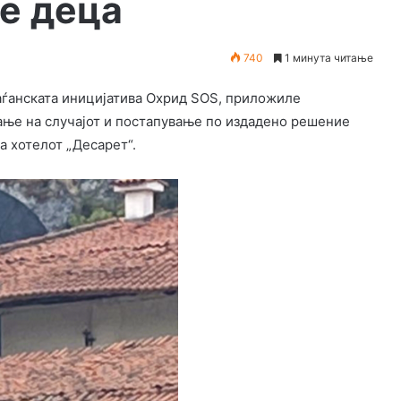
се деца
740
1 минута читање
аѓанската иницијатива Охрид SOS, приложиле
ање на случајот и постапување по издадено решение
на хотелот „Десарет“.