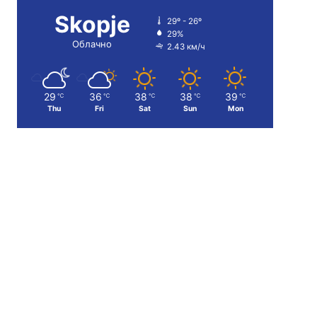
Skopje
29º - 26º
29%
Облачно
2.43 км/ч
29
36
38
38
39
℃
℃
℃
℃
℃
Thu
Fri
Sat
Sun
Mon