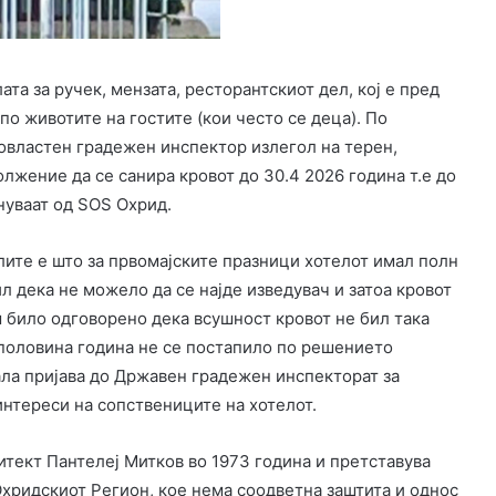
ата за ручек, мензата, ресторантскиот дел, кој е пред
о животите на гостите (кои често се деца). По
 овластен градежен инспектор излегол на терен,
олжение да се санира кровот до 30.4 2026 година т.е до
снуваат од SOS Охрид.
лите е што за првомајските празници хотелот имал полн
л дека не можело да се најде изведувач и затоа кровот
м било одговорено дека всушност кровот не бил така
 половина година не се постапило по решението
ла пријава до Државен градежен инспекторат за
нтереси на сопствениците на хотелот.
итект Пантелеј Митков во 1973 година и претставува
хридскиот Регион, кое нема соодветна заштита и однос