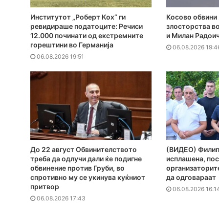
Институтот „Роберт Кох“ ги
Косово обвини 
ревидираше податоците: Речиси
злосторства во
12.000 починати од екстремните
и Милан Радои
горештини во Германија
06.08.2026 19:4
06.08.2026 19:51
До 22 август Обвинителството
(ВИДЕО) Филипч
треба да одлучи дали ќе подигне
исплашена, пос
обвинение против Груби, во
организаторите
спротивно му се укинува куќниот
да одговараат
притвор
06.08.2026 16:1
06.08.2026 17:43