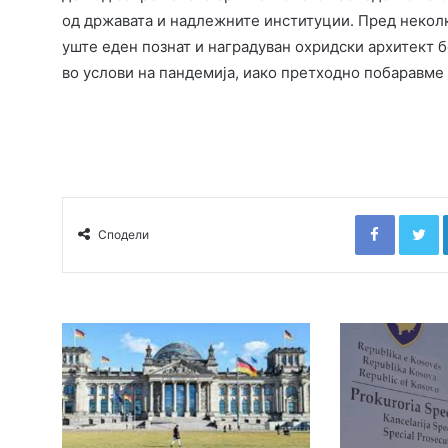
од државата и надлежните институции. Пред неколк
уште еден познат и наградуван охридски архитект 
во услови на пандемија, иако претходно побаравме
Faceboo
T
Сподели