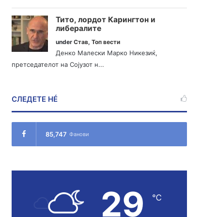
Тито, лордот Карингтон и
либералите
under
Став
,
Топ вести
Денко Малески Марко Никезиќ,
претседателот на Сојузот н...
СЛЕДЕТЕ НÉ
85,747
Фанови
29
℃