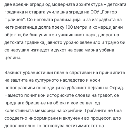
две вредни згради од модерната архитектура – детската
градинка и старата училишна зграда на ООУ „Григор
Прличев”. Со неговата реализација, а за изградбата на
четирикатница долга преку 100 метри и комерцијални
објекти, би бил уништен училишниот парк, дворот на
детската градинка, јавното урбано зеленило и трајно би
се нарушил изгледот и духот на оваа мирна урбана
целина.
Ваквиот урбанистички план е спротивен на принципите
на заштита на културното наследство и носи
непоправливи последици за урбаниот пејзаж на Охрид.
Наместо почит кон историските слоеви на градот, се
предлага бришење на објекти кои се дел од
колективната меморија на охриѓани. Граѓаните не беа
соодветно информирани и вклучени во процесот, што
дополнително го поткопува легитимитетот на