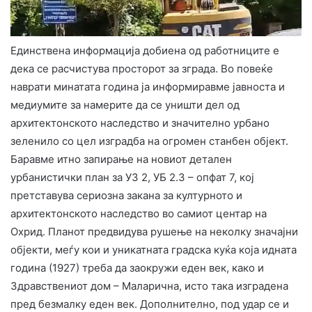
Единствена информација добиена од работниците е
дека се расчистува просторот за зграда. Во повеќе
наврати минатата година ја информиравме јавноста и
медиумите за намерите да се уништи дел од
архитектонското наследство и значително урбано
зеленило со цел изградба на огромен станбен објект.
Баравме итно запирање на новиот детален
урбанистички план за УЗ 2, УБ 2.3 – опфат 7, кој
претставува сериозна закана за културното и
архитектонското наследство во самиот центар на
Охрид. Планот предвидува рушење на неколку значајни
објекти, меѓу кои и уникатната градска куќа која идната
година (1927) треба да заокружи еден век, како и
Здравствениот дом – Маларична, исто така изградена
пред безмалку еден век. Дополнително, под удар се и