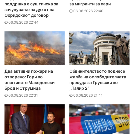
поддршка е суштинска за
за мигранти за пари
зачувување на духот на
06.08.2026 22:40
Охридскиот договор
06.08.2026 22:44
Два активни пожари на
Обвинителството поднесе
отворено: Гори во
жалба на ослободителната
општините Македонски
пресуда за Груевски во
Брод и Струмица
,,Талир 2″
06.08.2026 22:31
06.08.2026 21:41