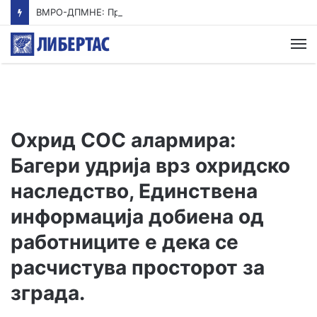
ВМРО-ДПМНЕ: Приказната на СДСМ за францускиот предлог ќе заврши како таа за мигранти за пари
М
Охрид СОС алармира:
Багери удрија врз охридско
наследство, Единствена
информација добиена од
работниците е дека се
расчистува просторот за
зграда.