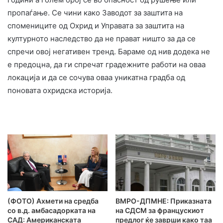
пропаѓање. Се чини како Заводот за заштита на
спомениците од Охрид и Управата за заштита на
културното наследство да не прават ништо за да се
спречи овој негативен тренд. Бараме од нив додека не
е предоцна, да ги спречат градежните работи на оваа
локација и да се сочува оваа уникатна градба од
поновата охридска историја.
(ФОТО) Ахмети на средба
ВМРО-ДПМНЕ: Приказната
со в.д. амбасадорката на
на СДСМ за францускиот
САД: Американската
предлог ќе заврши како таа