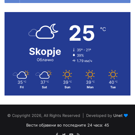
25
℃
Skopje
35º - 21º
39%
Облачно
1.79 км/ч
35
37
39
39
40
℃
℃
℃
℃
℃
Fri
Sat
Sun
Mon
Tue
© Copyright 2026, All Rights Reserved | Developed by
Unet
Вести објавени во последните 24 часа: 45
Facebook
Twitter
YouTube
RSS