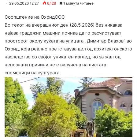
29.05.2026 12:27
8,128
1 минута читање
Соопштение на ОхридСОС
Во текот на вчерашниот ден (28.5 2026) без никаква
најава градежни машини почнаа да го расчистуваат
просторот околу куќата на улицата „Димитар Влахов” во
Охрид, која реално претставува дел од архитектонското
наследство со својот уникатен изглед, но за жал од
непознати причини не е вклучена на листата
споменици на културата.