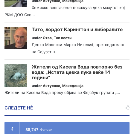
under
Актуелно
,
Македонија
Хемиско вештачење покажува дека мазутот кој
РКМ ДОО Ско...
Тито, лордот Карингтон и либералите
under
Став
,
Топ вести
Денко Малески Марко Никезиќ, претседателот
на Сојузот н...
Жители од Кисела Вода повторно без
вода: „Истата цевка пука веќе 14
години“
under
Актуелно
,
Македонија
Жители на Кисела Вода преку објава во Фејсбук групата „...
СЛЕДЕТЕ НÉ
85,747
Фанови