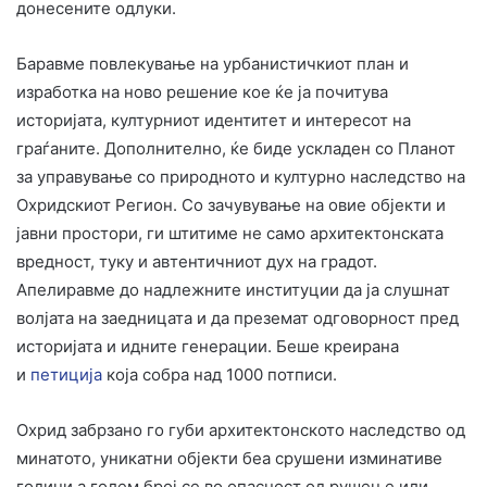
донесените одлуки.
Баравме повлекување на урбанистичкиот план и
изработка на ново решение кое ќе ја почитува
историјата, културниот идентитет и интересот на
граѓаните. Дополнително, ќе биде ускладен со Планот
за управување со природното и културно наследство на
Охридскиот Регион. Со зачувување на овие објекти и
јавни простори, ги штитиме не само архитектонската
вредност, туку и автентичниот дух на градот.
Апелиравме до надлежните институции да ја слушнат
волјата на заедницата и да преземат одговорност пред
историјата и идните генерации. Беше креирана
и
петиција
која собра над 1000 потписи.
Охрид забрзано го губи архитектонското наследство од
минатото, уникатни објекти беа срушени изминативе
години а голем број се во опасност од рушење или