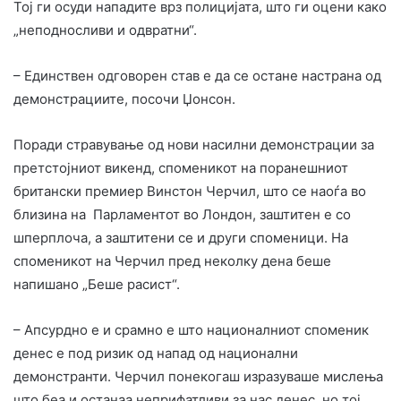
Тој ги осуди нападите врз полицијата, што ги оцени како
„неподносливи и одвратни“.
– Единствен одговорен став е да се остане настрана од
демонстрациите, посочи Џонсон.
Поради стравување од нови насилни демонстрации за
претстојниот викенд, споменикот на поранешниот
британски премиер Винстон Черчил, што се наоѓа во
близина на Парламентот во Лондон, заштитен е со
шперплоча, а заштитени се и други споменици. На
споменикот на Черчил пред неколку дена беше
напишано „Беше расист“.
– Апсурдно е и срамно е што националниот споменик
денес е под ризик од напад од национални
демонстранти. Черчил понекогаш изразуваше мислења
што беа и останаа неприфатливи за нас денес, но тој