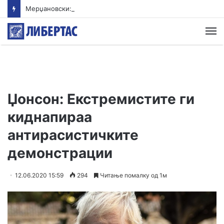
Мерџановски: Со владин авион во Скопје транспортиран пациент повреден на одмор во Турција
М
Џонсон: Екстремистите ги
киднапираа
антирасистичките
демонстрации
12.06.2020 15:59
294
Читање помалку од 1м