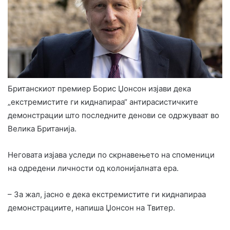
Британскиот премиер Борис Џонсон изјави дека
„екстремистите ги киднапираа“ антирасистичките
демонстрации што последните денови се одржуваат во
Велика Британија.
Неговата изјава уследи по скрнавењето на споменици
на одредени личности од колонијалната ера.
– За жал, јасно е дека екстремистите ги киднапираа
демонстрациите, напиша Џонсон на Твитер.