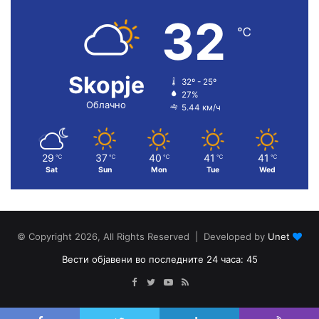
32
℃
Skopje
32º - 25º
27%
Облачно
5.44 км/ч
29
37
40
41
41
℃
℃
℃
℃
℃
Sat
Sun
Mon
Tue
Wed
© Copyright 2026, All Rights Reserved | Developed by
Unet
Вести објавени во последните 24 часа: 45
Facebook
Twitter
YouTube
RSS