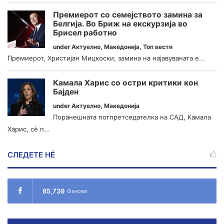
Премиерот со семејството замина за
Белгија. Во Бриж на екскурзија во
Брисел работно
under
Актуелно
,
Македонија
,
Топ вести
Премиерот, Христијан Мицкоски, замина на најавуваната е...
Камала Харис со остри критики кон
Бајден
under
Актуелно
,
Македонија
Поранешната потпретседателка на САД, Камала
Харис, сè п...
СЛЕДЕТЕ НÉ
85,739
Фанови