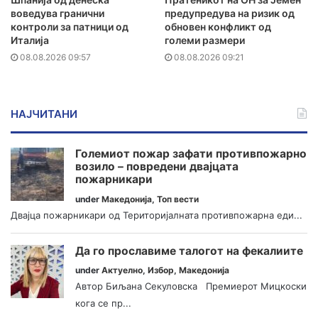
воведува гранични
предупредува на ризик од
контроли за патници од
обновен конфликт од
Италија
големи размери
08.08.2026 09:57
08.08.2026 09:21
НАЈЧИТАНИ
Големиот пожар зафати противпожарно
возило – повредени двајцата
пожарникари
under
Македонија
,
Топ вести
Двајца пожарникари од Територијалната противпожарна еди...
Да го прославиме талогот на фекалиите
under
Актуелно
,
Избор
,
Македонија
Автор Биљана Секуловска Премиерот Мицкоски
кога се пр...