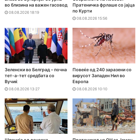
во близина на важен гасовод
Пратеничка фрлаше со јајца
по Курти
08.08.2026 18:19
08.08.2026 15:56
Зеленски во Белград – почна
Повеќе од 240 заразени со
тет-а-тет средбата со
вирусот Западен Нил во
Вучиќ
Европа
08.08.2026 13:27
08.08.2026 10:10
Шпанија од денеска
Пратеникот на ОН за Јемен