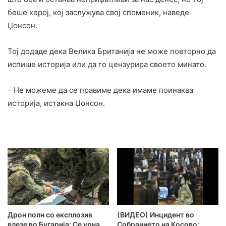
беше херој, кој заслужува свој споменик, наведе
Џонсон.
Тој додаде дека Велика Британија не може повторно да
испише историја или да го цензурира своето минато.
– Не можеме да се правиме дека имаме поинаква
историја, истакна Џонсон.
Дрон полн со експлозив
(ВИДЕО) Инцидент во
влезе во Бугарија: Се урна
Собранието на Косово: