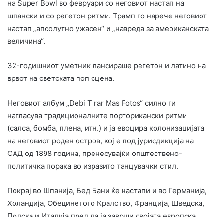
на Super Bowl во февруари со неговиот настап на
шпански и со регетон ритми. Трамп го нарече неговиот
настап „апсолутно ужасен“ и „навреда за американската
величина“.
32-годишниот уметник лансираше регетон и латино на
врвот на светската поп сцена.
Неговиот албум „Debi Tirar Mas Fotos“ силно ги
нагласува традиционалните порторикански ритми
(салса, бомба, плена, итн.) и ја евоцира колонизацијата
на неговиот роден остров, кој е под јурисдикција на
САД од 1898 година, пренесувајќи општествено-
политичка порака во изразито танцувачки стил.
Покрај во Шпанија, Бед Бани ќе настапи и во Германија,
Холандија, Обединетото Кралство, Франција, Шведска,
Полска и Италија пред да ја заврши својата европска