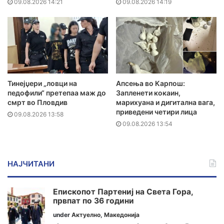
09.08.2026 14:21
09.08.2026 14:19
Тинејџери „ловци на
Апсења во Карпош:
педофили“ претепаа маж до
Запленети кокаин,
смрт во Пловдив
марихуана и дигитална вага,
приведени четири лица
09.08.2026 13:58
09.08.2026 13:54
НАЈЧИТАНИ
Епископот Партениј на Света Гора,
првпат по 36 години
under
Актуелно
,
Македонија