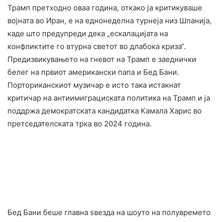
Трамп претходно оваа година, откако ја критикуваше
војната во Иран, е на еднонеделна турнеја низ Шпанија,
каде што предупреди дека „ескалацијата на
конфликтите го втурна светот во длабока криза“.
Предизвикувањето на гневот на Трамп е заеднички
белег на првиот американски папа и Бед Бани.
Порториканскиот музичар е исто така истакнат
критичар на антиимиграциската политика на Трамп и ја
поддржа демократската кандидатка Камала Харис во
претседателската трка во 2024 година.
Бед Бани беше главна ѕвезда на шоуто на полувремето