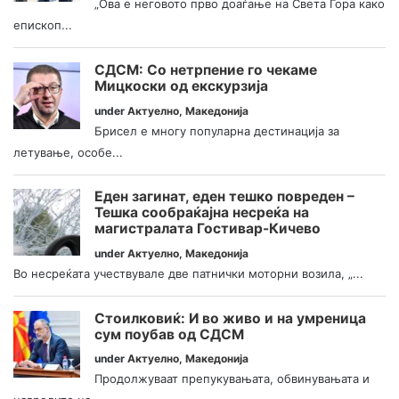
„Ова е неговото прво доаѓање на Света Гора како
епископ...
СДСМ: Со нетрпение го чекаме
Мицкоски од екскурзија
under
Актуелно
,
Македонија
Брисел е многу популарна дестинација за
летување, особе...
Еден загинат, еден тешко повреден –
Тешка сообраќајна несреќа на
магистралата Гостивар-Кичево
under
Актуелно
,
Македонија
Во несреќата учествувале две патнички моторни возила, „...
Стоилковиќ: И во живо и на умреница
сум поубав од СДСМ
under
Актуелно
,
Македонија
Продолжуваат препукувањата, обвинувањата и