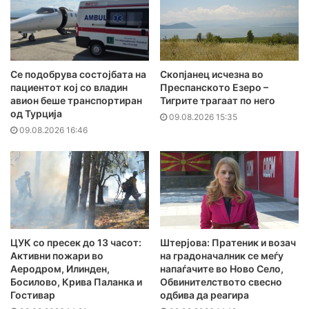
Се подобрува состојбата на
Скопјанец исчезна во
пациентот кој со владин
Преспанското Езеро –
авион беше транспортиран
Тигрите трагаат по него
од Турција
09.08.2026 15:35
09.08.2026 16:46
ЦУК со пресек до 13 часот:
Штерјова: Пратеник и возач
Активни пожари во
на градоначалник се меѓу
Аеродром, Илинден,
напаѓачите во Ново Село,
Босилово, Крива Паланка и
Обвинителството свесно
Гостивар
одбива да реагира