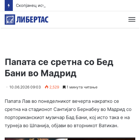
Скопјанец исчезна во Преспанското Езеро – Тигрите трагаат по него
М
Папата се сретна со Бед
Бани во Мадрид
10.06.2026 09:03
2,529
1 минута читање
Папата Лав во понеделникот вечерта накратко се
сретна на стадионот Сантијаго Бернабеу во Мадрид со
порториканскиот музичар Бад Бани, кој исто така е на
турнеја во Шпанија, објави во вторникот Ватикан.