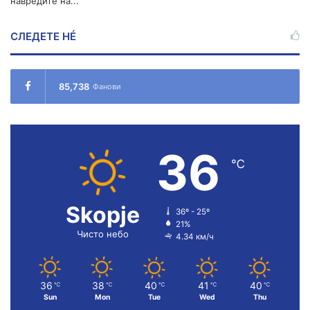
навредите на...
СЛЕДЕТЕ НÉ
85,738
Фанови
36
℃
Skopje
36º - 25º
21%
Чисто небо
4.34 км/ч
36
38
40
41
40
℃
℃
℃
℃
℃
Sun
Mon
Tue
Wed
Thu