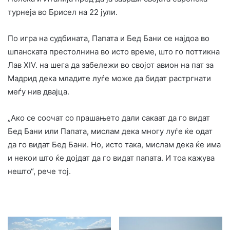
турнеја во Брисел на 22 јули.
По игра на судбината, Папата и Бед Бани се најдоа во
шпанската престолнина во исто време, што го поттикна
Лав XIV. на шега да забележи во својот авион на пат за
Мадрид дека младите луѓе може да бидат растргнати
меѓу нив двајца.
„Ако се соочат со прашањето дали сакаат да го видат
Бед Бани или Папата, мислам дека многу луѓе ќе одат
да го видат Бед Бани. Но, исто така, мислам дека ќе има
и некои што ќе дојдат да го видат папата. И тоа кажува
нешто“, рече тој.