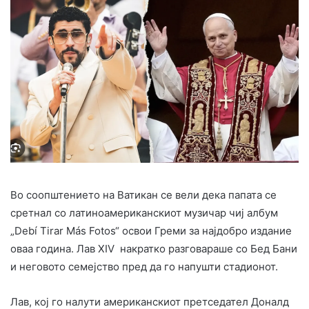
Во соопштението на Ватикан се вели дека папата се
сретнал со латиноамериканскиот музичар чиј албум
„Debí Tirar Más Fotos“ освои Греми за најдобро издание
оваа година. Лав XIV накратко разговараше со Бед Бани
и неговото семејство пред да го напушти стадионот.
Лав, кој го налути американскиот претседател Доналд