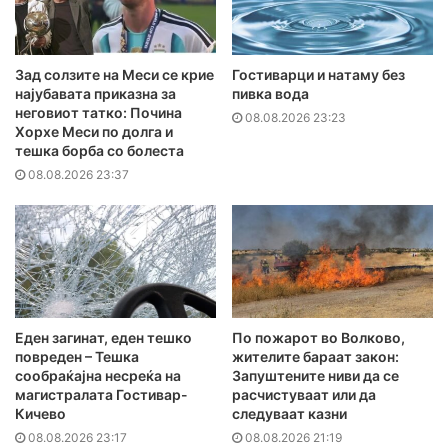
Зад солзите на Меси се крие
Гостиварци и натаму без
најубавата приказна за
пивка вода
неговиот татко: Почина
08.08.2026 23:23
Хорхе Меси по долга и
тешка борба со болеста
08.08.2026 23:37
Еден загинат, еден тешко
По пожарот во Волково,
повреден – Тешка
жителите бараат закон:
сообраќајна несреќа на
Запуштените ниви да се
магистралата Гостивар-
расчистуваат или да
Кичево
следуваат казни
08.08.2026 23:17
08.08.2026 21:19