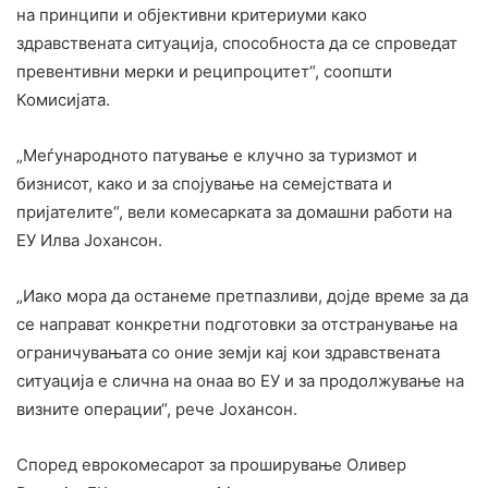
на принципи и објективни критериуми како
здравствената ситуација, способноста да се спроведат
превентивни мерки и реципроцитет“, соопшти
Комисијата.
„Меѓународното патување е клучно за туризмот и
бизнисот, како и за спојување на семејствата и
пријателите“, вели комесарката за домашни работи на
ЕУ Илва Јохансон.
„Иако мора да останеме претпазливи, дојде време за да
се направат конкретни подготовки за отстранување на
ограничувањата со оние земји кај кои здравствената
ситуација е слична на онаа во ЕУ и за продолжување на
визните операции“, рече Јохансон.
Според еврокомесарот за проширување Оливер