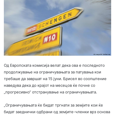
Од Европската комисија велат дека ова е последното
продолжување на ограничувањата за патувања кои
требаше да завршат на 15 јуни. Брисел во соопштение
наведува дека до крајот на месецов ќе почне со
„прогресивно“ отстранување на ограничувањата.
„Ограничувањата ќе бидат тргнати за земјите кои ќе
бидат заеднички одбрани од земјите-членки врз основа