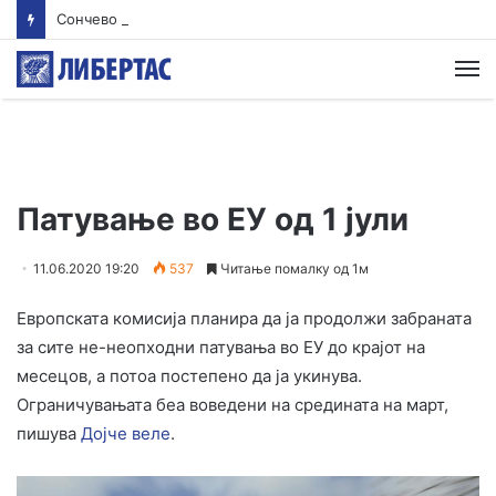
Сончево и многу топло
М
Патување во ЕУ од 1 јули
11.06.2020 19:20
537
Читање помалку од 1м
Европската комисија планира да ја продолжи забраната
за сите не-неопходни патувања во ЕУ до крајот на
месецов, а потоа постепено да ја укинува.
Ограничувањата беа воведени на средината на март,
пишува
Дојче веле
.