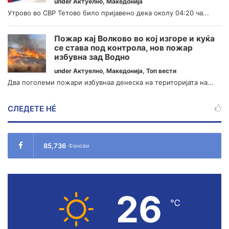
under
Актуелно
,
Македонија
Утрово во СВР Тетово било пријавено дека околу 04:20 ча...
Пожар кај Волково во кој изгоре и куќа
се става под контрола, нов пожар
избувна зад Водно
under
Актуелно
,
Македонија
,
Топ вести
Два поголеми пожари избувнаа денеска на територијата на...
СЛЕДЕТЕ НÉ
85,736
Фанови
26
℃