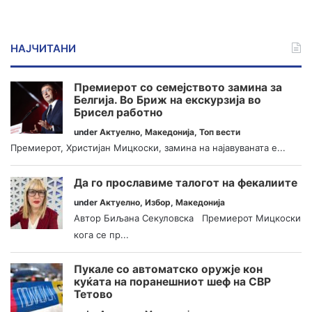
НАЈЧИТАНИ
Премиерот со семејството замина за
Белгија. Во Бриж на екскурзија во
Брисел работно
under
Актуелно
,
Македонија
,
Топ вести
Премиерот, Христијан Мицкоски, замина на најавуваната е...
Да го прославиме талогот на фекалиите
under
Актуелно
,
Избор
,
Македонија
Автор Биљана Секуловска Премиерот Мицкоски
кога се пр...
Пукале со автоматско оружје кон
куќата на поранешниот шеф на СВР
Тетово