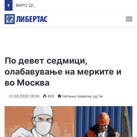
ВМРО-ДПМНЕ: Приказната на СДСМ за францускиот предлог ќе заврши како таа за мигранти за пари
М
По девет седмици,
олабавување на мерките и
во Москва
01.06.2020 16:09
463
Читање помалку од 1м