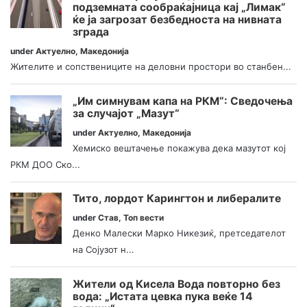
подземната сообраќајница кај „Лимак“
ќе ја загрозат безбедноста на нивната
зграда
under
Актуелно
,
Македонија
Жителите и сопствениците на деловни простори во станбен...
„Им симнувам капа на РКМ“: Сведочења
за случајот „Мазут“
under
Актуелно
,
Македонија
Хемиско вештачење покажува дека мазутот кој
РКМ ДОО Ско...
Тито, лордот Карингтон и либералите
under
Став
,
Топ вести
Денко Малески Марко Никезиќ, претседателот
на Сојузот н...
Жители од Кисела Вода повторно без
вода: „Истата цевка пука веќе 14