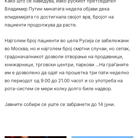
Како што се наведува, иако рускиот претседател
Владимир Путин минатата недела објави дека
епидемијата го достигнала својот врв, бројот на
пациенти продолжува да расте.
Најголем број пациенти во цела Русија се забележани
во Москва, но и најголем број смртни случаи, но сепак,
градоначалникот дозволи отворање на продавници,
книжарници, трговски центри, паркови …На граѓаните
им е дозволено да одат на прошетка три пати неделно
во периодот од 9.00 до 21.00 часот и со употреба на
рота-систем се мери колку долго биле надвор.
Јавните собири се уште се забранети до 14 јуни.