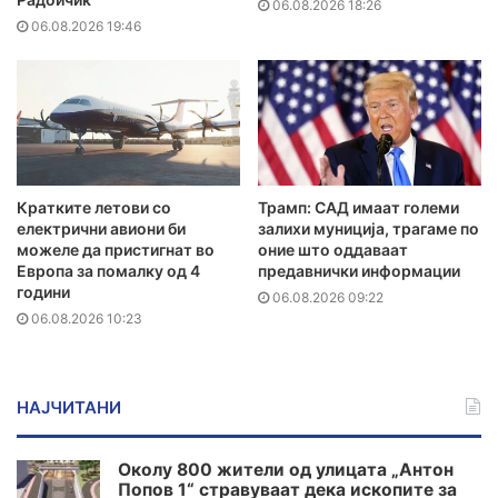
06.08.2026 18:26
06.08.2026 19:46
Кратките летови со
Трамп: САД имаат големи
електрични авиони би
залихи муниција, трагаме по
можеле да пристигнат во
оние што оддаваат
Европа за помалку од 4
предавнички информации
години
06.08.2026 09:22
06.08.2026 10:23
НАЈЧИТАНИ
Околу 800 жители од улицата „Антон
Попов 1“ стравуваат дека ископите за