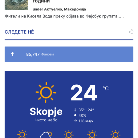
години“
under
Актуелно
,
Македонија
Жители на Кисела Вода преку објава во Фејсбук групата „...
СЛЕДЕТЕ НÉ
85,747
Фанови
24
℃
Skopje
35º - 24º
40%
Чисто небо
1.18 км/ч