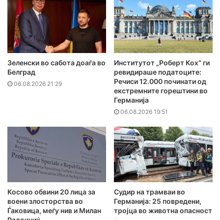
Зеленски во сабота доаѓа во
Институтот „Роберт Кох“ ги
Белград
ревидираше податоците:
Речиси 12.000 починати од
06.08.2026 21:29
екстремните горештини во
Германија
06.08.2026 19:51
Косово обвини 20 лица за
Судир на трамваи во
воени злосторства во
Германија: 25 повредени,
Ѓаковица, меѓу нив и Милан
тројца во животна опасност
Радоичиќ