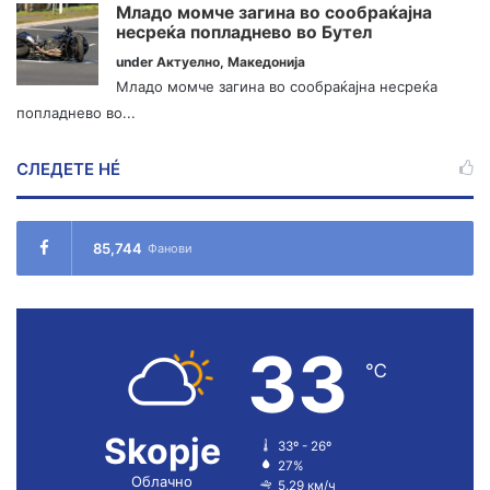
Младо момче загина во сообраќајна
несреќа попладнево во Бутел
under
Актуелно
,
Македонија
Младо момче загина во сообраќајна несреќа
попладнево во...
СЛЕДЕТЕ НÉ
85,744
Фанови
33
℃
Skopje
33º - 26º
27%
Облачно
5.29 км/ч