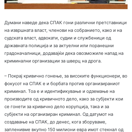
Думани наведе дека СПАК гони различни претставници
на извршната власт, членови на собранието, како и на
судската власт, адвокати, судии и службеници од
државната полиција и за актуелни или поранешни
градоначалници, додавајќи дека овозможиле напад на
криминални организации за шверц на дрога.
– Покрај кривично гонење, за високите функционери, во
фокусот на СПАК е и борбата против организираниот
криминал. Тоа е и идентификување и одземање на
производите од кривичното дело, како за субјекти кои
се гонети за кривично дело корупција, така и за
субјекти на организиран криминал. Од датумот на
создавање на СПАК, до денес, кога зборуваме,
запленивме вкупно 150 милиони евра имот стекнал од