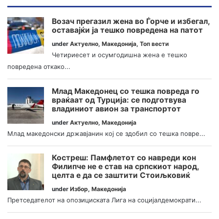
Возач прегазил жена во Ѓорче и избегал,
оставајќи ја тешко повредена на патот
under
Актуелно
,
Македонија
,
Топ вести
Четириесет и осумгодишна жена е тешко
повредена откако...
Млад Македонец со тешка повреда го
враќаат од Турција: се подготвува
владиниот авион за транспортот
under
Актуелно
,
Македонија
Млад македонски државјанин кој се здобил со тешка повре...
Костреш: Памфлетот со навреди кон
Филипче не е став на српскиот народ,
целта е да се заштити Стоиљковиќ
under
Избор
,
Македонија
Претседателот на опозициската Лига на социјалдемократи...