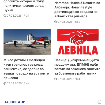
српските интереси, туку
Nammos Hotels & Resorts во
политичко насилство од
Албанија: Нова lifestyle
Вучиќ
дестинација се создава на
07.08.2026 17:31
албанската ривиера
07.08.2026 16:52
MЗ со детали: Обезбеден
Левица: Дискриминацијата
итен транспорт за млад
продолжува, ДПМНЕ одби
пациент кој се здобил со
поголема законска заштита
тешки повреди на вратните
за бремените работнички
пршлени
07.08.2026 16:41
07.08.2026 16:44
НАЈЧИТАНИ