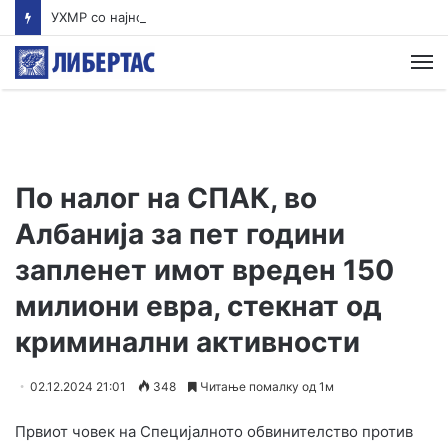
УХМР со најнова прогноза: Најави нестабилно со дожд и грмежи во Куманово, Струмица, Полог и на југот од земјава
М
По налог на СПАК, во
Албанија за пет години
запленет имот вреден 150
милиони евра, стекнат од
криминални активности
02.12.2024 21:01
348
Читање помалку од 1м
Првиот човек на Специјалното обвинителство против