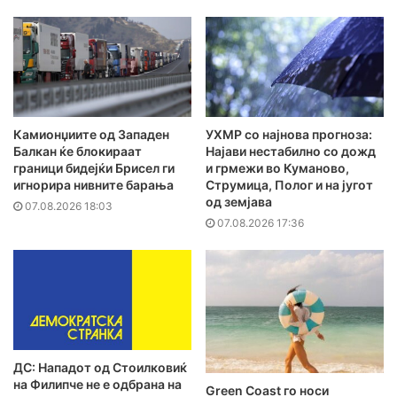
Камионџиите од Западен
УХМР со најнова прогноза:
Балкан ќе блокираат
Најави нестабилно со дожд
граници бидејќи Брисел ги
и грмежи во Куманово,
игнорира нивните барања
Струмица, Полог и на југот
од земјава
07.08.2026 18:03
07.08.2026 17:36
ДС: Нападот од Стоилковиќ
на Филипче не е одбрана на
Green Coast го носи