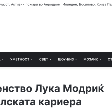
А
УМЕТНОСТ
СВЕТ
ШОУ-БИЗ
МОЗАИК
С
енство Лука Модриќ
алската кариера