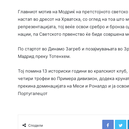
Главниот мотив на Модриќ на претстојното светско 
настап во дресот на Хрватска, со оглед на тоа што
репрезентацијата, тој веќе освои сребро и бронза о
нации, па Светското првенство ќе биде совршена 
По стартот во Динамо Загреб и позајмувањата во З
Мадрид преку Тотенхем.
Тој помина 13 историски години во кралскиот клуб,
четири трофеи во Примера дивизион, додека круната 
прекина доминацијата на Меси и Роналдо и ја освои
Португалецот
Faceboo
T
Сподели