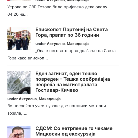
Утрово во СВР Тетово било пријавено дека околу
04:20 ча...
Епископот Партениј на Света
Гора, првпат по 36 години
under
Актуелно
,
Македонија
„Ова е неговото прво доаѓање на Света
Гора како епископ...
Еден загинат, еден тешко
повреден – Тешка сообраќајна
несреќа на магистралата
Гостивар-Кичево
under
Актуелно
,
Македонија
Во несреќата учествувале две патнички моторни
возила, „...
СДСМ: Со нетрпение го чекаме
Мицкоски од екскурзија