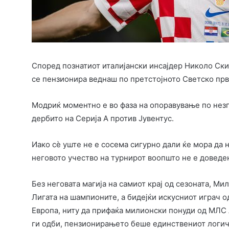
Според познатиот италијански инсајдер Николо Ски
се пензионира веднаш по претстојното Светско прв
Модриќ моментно е во фаза на опоравување по незг
дербито на Серија А против Јувентус.
Иако сè уште не е сосема сигурно дали ќе мора да 
неговото учество на турнирот воопшто не е доведе
Без неговата магија на самиот крај од сезоната, Ми
Лигата на шампионите, а бидејќи искусниот играч о
Европа, ниту да прифаќа милионски понуди од МЛС 
ги одби, пензионирањето беше единствениот логич