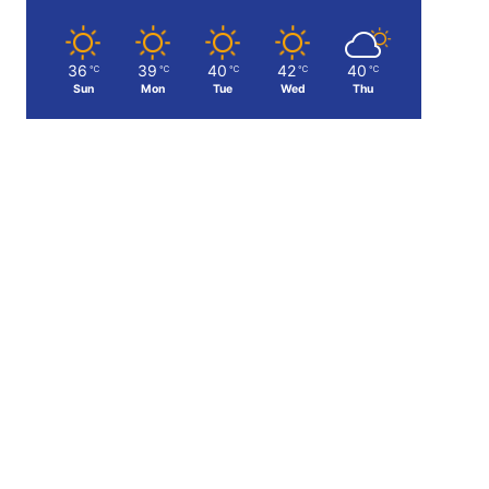
36
39
40
42
40
℃
℃
℃
℃
℃
Sun
Mon
Tue
Wed
Thu