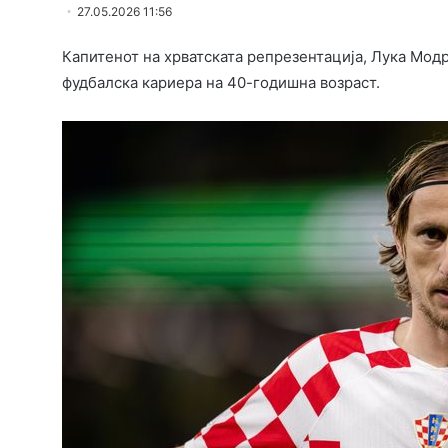
27.05.2026 11:56
Капитенот на хрватската репрезентација, Лука Модри
фудбалска кариера на 40-годишна возраст.