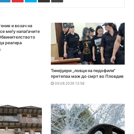
еник и возач на
се меѓу напаѓачите
 Обвинителството
да реагира
9
Тинејџери „ловци на педофили“
претепаа маж до смрт во Пловдив
09.08.2026 13:58