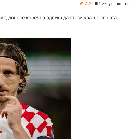
742
1 минута читање
ќ, донесе конечна одлука да стави крај на својата