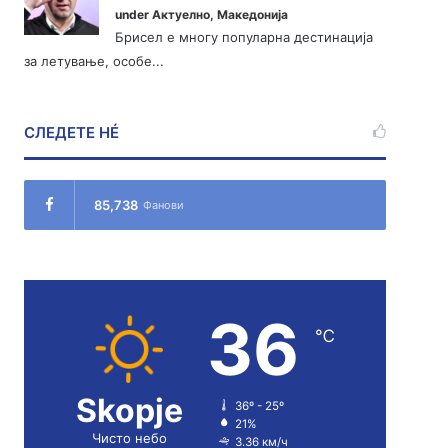
under
Актуелно
,
Македонија
Брисел е многу популарна дестинација
за летување, особе...
СЛЕДЕТЕ НÉ
85,738
Фанови
36
℃
Skopje
36º - 25º
21%
Чисто небо
3.36 км/ч