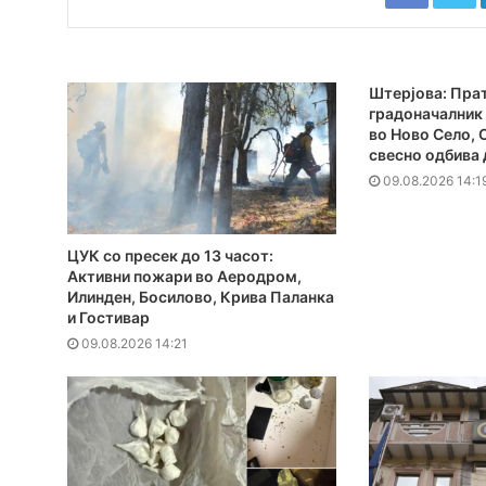
Штерјова: Прат
градоначалник 
во Ново Село,
свесно одбива 
09.08.2026 14:1
ЦУК со пресек до 13 часот:
Активни пожари во Аеродром,
Илинден, Босилово, Крива Паланка
и Гостивар
09.08.2026 14:21