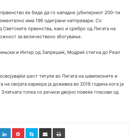
првенство ќе биде да го нападне јубилејниот 200-ти
 моментално има 196 одиграни натпревари. Со
д Светските првенства, како и сребро од Лигата на
можност за величествено збогување.
рињски и Интер од Запрешиќ, Модриќ стигна до Реал
 освојувајќи шест титули во Лигата на шампионите и
на својата кариера ја доживеа во 2018 година кога ја
 Златната топка со речиси двојно повеќе гласови од
k
witter
LinkedIn
Pinterest
Skype
Сподели преку Е-маил
Испринтај