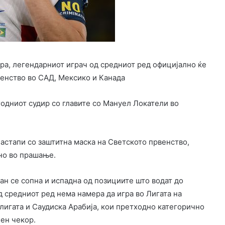
ра, легендарниот играч од средниот ред официјално ќе
енство во САД, Мексико и Канада
одниот судир со главите со Мануел Локатели во
настапи со заштитна маска на Светското првенство,
но во прашање.
лан се сопна и испадна од позициите што водат до
д средниот ред нема намера да игра во Лигата на
лигата и Саудиска Арабија, кои претходно категорично
ен чекор.