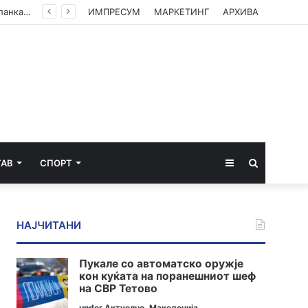
ЦУК со пресек до 13 часот: Активни пожари во Аеродром, Илинден, Босилово, Крива Паланка и Гостивар
ИМПРЕСУМ
МАРКЕТИНГ
АРХИВА
Sidebar
Пребарај
ТАВ
СПОРТ
за
НАЈЧИТАНИ
Пукале со автоматско оружје
кон куќата на поранешниот шеф
на СВР Тетово
under
Актуелно
,
Македонија