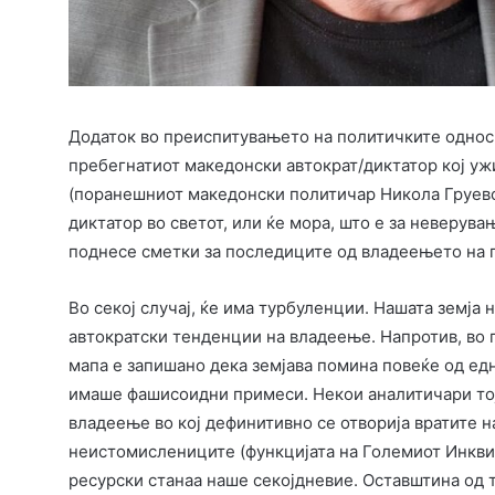
Додаток во преиспитувањето на политичките однос
пребегнатиот македонски автократ/диктатор кој уж
(поранешниот македонски политичар Никола Груевск
диктатор во светот, или ќе мора, што е за неверува
поднесе сметки за последиците од владеењето на г
Во секој случај, ќе има турбуленции. Нашата земја
автократски тенденции на владеење. Напротив, во
мапа е запишано дека земјава помина повеќе од едн
имаше фашисоидни примеси. Некои аналитичари тој
владеење во кој дефинитивно се отворија вратите н
неистомислениците (функцијата на Големиот Инкви
ресурски станаа наше секојдневие. Оставштина од т