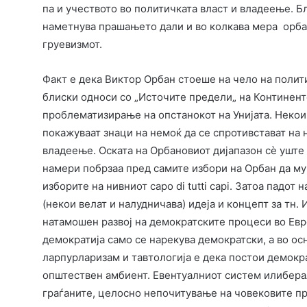
па и учеството во политичката власт и владеење. 
наметнува прашањето дали и во колкава мера орба
груевизмот.
Факт е дека Виктор Орбан стоеше на чело на полити
блиски односи со „Источите предели„ на Континенто
проблематизирање на опстанокот на Унијата. Неко
покажуваат знаци на немоќ да се спротивстават на 
владеење. Оската на Орбановиот дијапазон сè уште
намери побрзаа пред самите избори на Орбан да му 
изборите на нивниот capo di tutti capi. Затоа падот
(некои велат и налудничава) идеја и концепт за тн
натамошен развој на демократските процеси во Евро
демократија само се нарекува демократски, а во ос
ларпурларизам и тавтологија е дека постои демокр
општествен амбиент. Евентуалниот систем илиберал
граѓаните, целосно непочитување на човековите пр