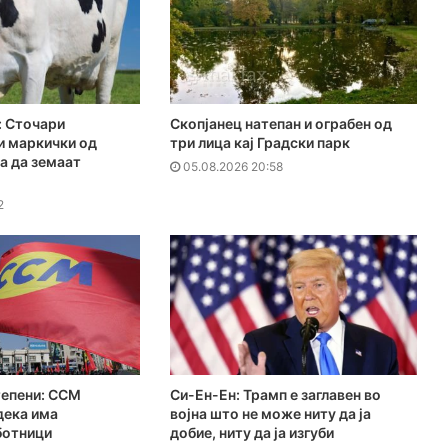
 Сточари
Скопјанец натепан и ограбен од
и маркички од
три лица кај Градски парк
за да земаат
05.08.2026 20:58
2
тепени: ССМ
Си-Ен-Ен: Трамп е заглавен во
дека има
војна што не може ниту да ја
ботници
добие, ниту да ја изгуби