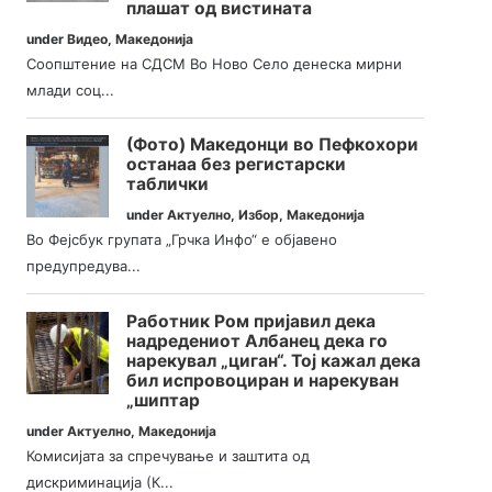
плашат од вистината
under
Видео
,
Македонија
Соопштение на СДСМ Во Ново Село денеска мирни
млади соц...
(Фото) Македонци во Пефкохори
останаа без регистарски
таблички
under
Актуелно
,
Избор
,
Македонија
Во Фејсбук групата „Грчка Инфо“ е објавено
предупредува...
Работник Ром пријавил дека
надредениот Албанец дека го
нарекувал „циган“. Тој кажал дека
бил испровоциран и нарекуван
„шиптар
under
Актуелно
,
Македонија
Комисијата за спречување и заштита од
дискриминација (К...