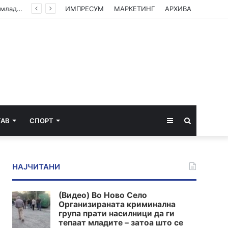
(Видео) Во Ново Село Организираната криминална група прати насилници да ги тепаат младите – затоа што се плашат од вистината
ИМПРЕСУМ
МАРКЕТИНГ
АРХИВА
Sidebar
Пребарај
ТАВ
СПОРТ
за
НАЈЧИТАНИ
(Видео) Во Ново Село
Организираната криминална
група прати насилници да ги
тепаат младите – затоа што се