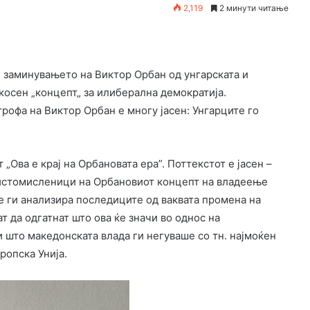
2,119
2 минути читање
 заминувањето на Виктор Орбан од унгарската и
косен „концепт„ за илиберална демократија.
рофа на Виктор Орбан е многу јасен: Унгарците го
„Ова е крај на Орбановата ера”. Поттекстот е јасен –
е истомисленици на Орбановиот концепт на владеење
те ги анализира последиците од ваквата промена на
т да одгатнат што ова ќе значи во однос на
 што македонската влада ги негуваше со тн. најмоќен
ропска Унија.