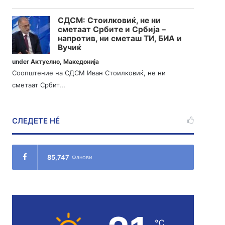
СДСМ: Стоилковиќ, не ни
сметаат Србите и Србија –
напротив, ни сметаш ТИ, БИА и
Вучиќ
under
Актуелно
,
Македонија
Соопштение на СДСМ Иван Стоилковиќ, не ни
сметаат Србит...
СЛЕДЕТЕ НÉ
85,747
Фанови
℃