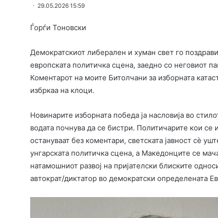
29.05.2026 15:59
Ѓорѓи Тоновски
Демократскиот либерален и хуман свет го поздрави
европската политичка сцена, заедно со неговиот па
Коментарот на моите Битолчани за изборната катаст
избркаа на клоци.
Новинарите изборната победа ја насловија во стилот 
водата почнува да се бистри. Политичарите кои с
остануваат без коментари, светската јавност сè уш
унгарската политичка сцена, а Македонците се мача
натамошниот развој на пријателски блиските односи
автократ/диктатор во демократски определената Ев