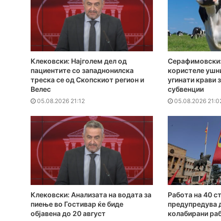
Клековски: Најголем дел од
Серафимовски:
пациентите сo западнонилска
користеле ушн
треска се од Скопскиот регион и
угинати крави 
Велес
субвенции
05.08.2026 21:12
05.08.2026 21:0
Клековски: Анализата на водата за
Работа на 40 с
пиење во Гостивар ќе биде
предупредува 
објавена до 20 август
колабирани ра