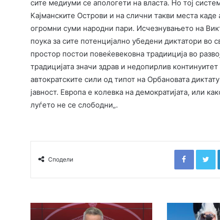
сите медиуми се апологети на власта. Но тој сист
Кајманските Острови и на слични такви места каде 
огромни суми народни пари. Исчезнувањето на Вик
поука за сите потенцијално убедени диктатори во с
простор постои повеќевековна традииција во развој
традицијата значи здрав и недопирлив континуитет 
автократските сили од типот на Орбановата диктату
јавност. Европа е колевка на демократијата, или ка
луѓето не се слободни„.
Faceboo
T
Сподели