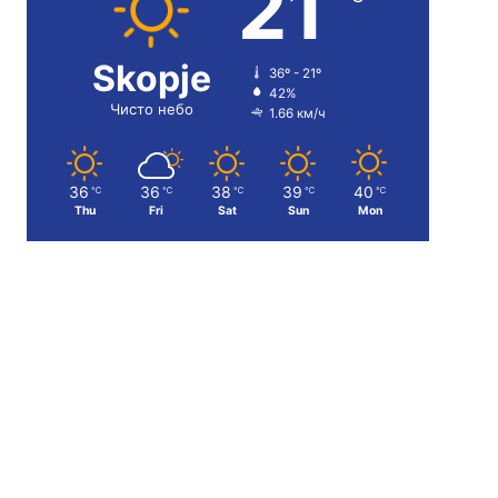
21
Skopje
36º - 21º
42%
Чисто небо
1.66 км/ч
36
36
38
39
40
℃
℃
℃
℃
℃
Thu
Fri
Sat
Sun
Mon