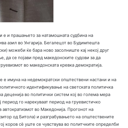
и е и прашањето за натамошната судбина на
ива азил во Унгарија. Бегалецот во Будимпешта
и) можеби ќе бара ново засолниште кај некој друг
ње, да се појави пред македонските судови за да
руевизмот во македонската кревка демократија.
 не е имуна на недемократски општествени настани и на
 политичкото идентификување на светската политичка
а деценија во политички систем кој во голема мера
 период го нарекуваат период на груевистичко
а автократизмот во Македонија. Прогонот на
зитор од Битола) и разграбувањето на општествените
ој коров сè уште се чувствува во политчките определби