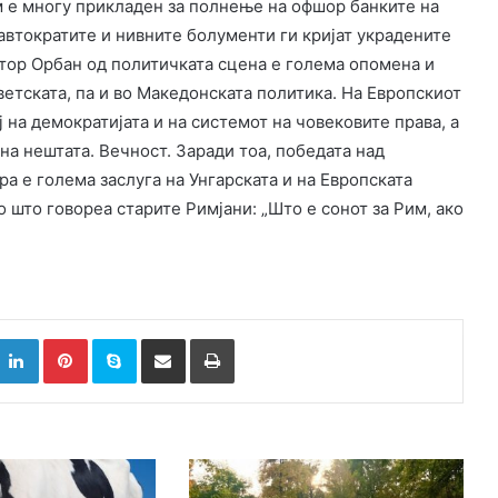
ем е многу прикладен за полнење на офшор банките на
автократите и нивните болументи ги кријат украдените
тор Орбан од политичката сцена е голема опомена и
ветската, па и во Македонската политика. На Европскиот
 на демократијата и на системот на човековите права, а
на нештата. Вечност. Заради тоа, победата над
ра е голема заслуга на Унгарската и на Европската
ко што говореа старите Римјани: „Што е сонот за Рим, ако
k
witter
LinkedIn
Pinterest
Skype
Сподели преку Е-маил
Испринтај