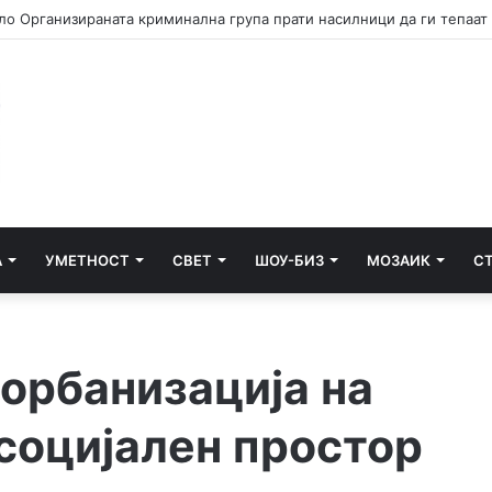
А
УМЕТНОСТ
СВЕТ
ШОУ-БИЗ
МОЗАИК
С
орбанизација на
социјален простор