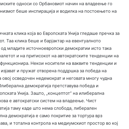
Блиските односи со Орбановиот начин на владеење го
низмот беше инспирација и водилка на постоењето на
чката клика која во Европската Унија гледаше пречка за
т. Таа клика беше и барјактар на евентуалното
и од младите источноевропски демократии исто така
налетот и на притисокот на автократските тенденции на
 функционира. Некои носители на ваквите тенденции и
изјават и пружат отворена поддршка за победа на
 на овој осведочен недемократ и неговата многу чудна
. Илиберална демократија претставува победа и
пската Унија. Зашто, „концептот“ на илиберална
нова е автократски систем на владеење. Чист
атија таму каде што нема слобода, либерален
на демократија е само покритие за тортура врз
ава, и тотална контрола на медиумскиот простор во кој