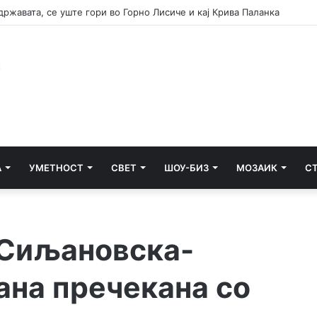
ги поддржува трите принципи на ненуклеарно оружје
А
УМЕТНОСТ
СВЕТ
ШОУ-БИЗ
МОЗАИК
С
 Сиљановска-
на пречекана со