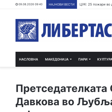
Такаичи: Јапонија 
09.08.2026 09:40
НАЈНОВИ ВЕСТИ
НАСЛОВНА
МАКЕДОНИЈА
ПАРИ
КУЛТУР
Претседателката
Давкова во Љубља