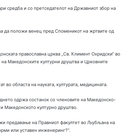
ри средба и со претседателот на Државниот збор на
а да положи венец пред Споменикот на жртвите од
онската православна црква „Св. Климент Охридски“ во
т на Македонските културни друштва и Црковните
т во областа на науката, културата, медицината.
днето одржа состанок со членовите на Македонско-
ти Македонското културно друштво.
ржи предавање на Правниот факултет во Љубљана на
форми или уставен инженеринг?“.