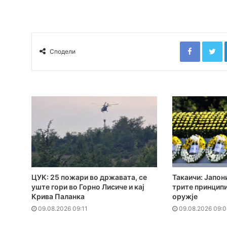
Faceboo
T
Сподели
ЦУК: 25 пожари во државата, се
Такаичи: Јапон
уште гори во Горно Лисиче и кај
трите принципи
Крива Паланка
оружје
09.08.2026 09:11
09.08.2026 09:0