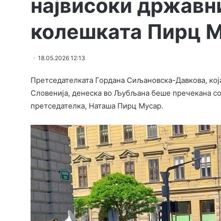
највисоки државн
колешката Пирц 
18.05.2026 12:13
Претседателката Гордана Сиљановска-Давкова, која
Словенија, денеска во Љубљана беше пречекана со
претседателка, Наташа Пирц Мусар.