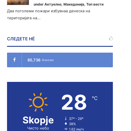
under
Актуелно
,
Македонија
,
Топ вести
Два поголеми пожари избувнаа денеска на
територијата на...
СЛЕДЕТЕ НÉ
85,736
Фанови
28
℃
Skopje
37º - 26º
38%
Чисто небо
1.62 км/ч