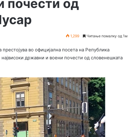
и почести од
Мусар
1,299
Читање помалку од 1м
 престојува во официјална посета на Република
 највисоки државни и воени почести од словенешката