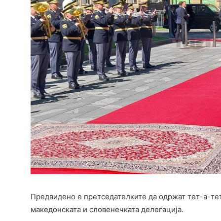
Предвидено е претседателките да одржат тет-а-тет
македонската и словенечката делегација.