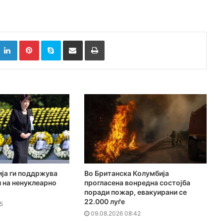
k
witter
LinkedIn
Pinterest
Skype
Сподели преку Е-маил
Испринтај
ија ги поддржува
Во Британска Колумбија
 на ненуклеарно
прогласена вонредна состојба
поради пожар, евакуирани се
22.000 луѓе
5
09.08.2026 08:42