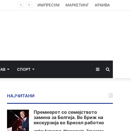
ИМПРЕСУМ
МАРКЕТИНГ
АРХИВА
Sidebar
Пребарај
ТАВ
СПОРТ
за
НАЈЧИТАНИ
Премиерот со семејството
замина за Белгија. Во Бриж на
екскурзија во Брисел работно
under
Актуелно
,
Македонија
,
Топ вести