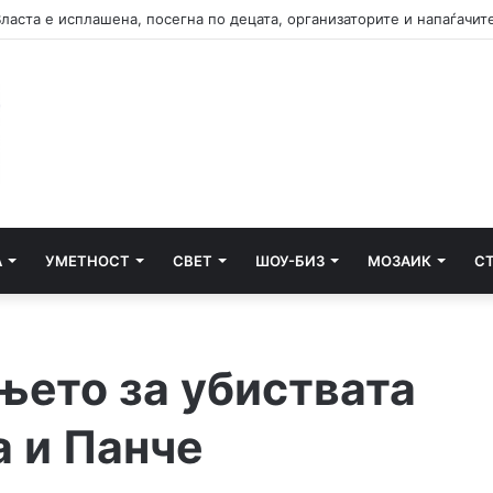
А
УМЕТНОСТ
СВЕТ
ШОУ-БИЗ
МОЗАИК
С
ето за убиствата
а и Панче