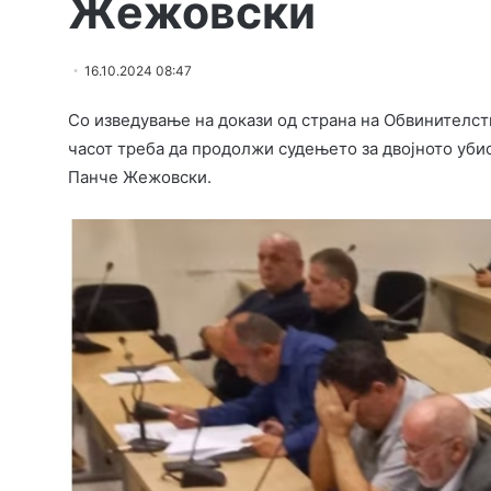
Жежовски
16.10.2024 08:47
Со изведување на докази од страна на Обвинителст
часот треба да продолжи судењето за двојното уб
Панче Жежовски.