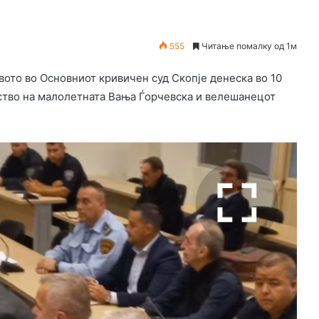
555
Читање помалку од 1м
вото во Основниот кривичен суд Скопје денеска во 10
иство на малолетната Вања Ѓорчевска и велешанецот