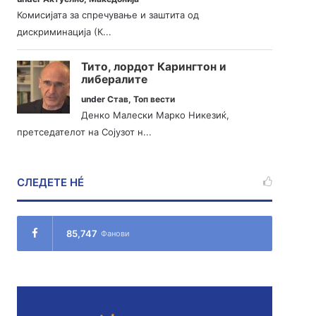
Комисијата за спречување и заштита од
дискриминација (К...
Тито, лордот Карингтон и
либералите
under
Став
,
Топ вести
Денко Малески Марко Никезиќ,
претседателот на Сојузот н...
СЛЕДЕТЕ НÉ
85,747
Фанови