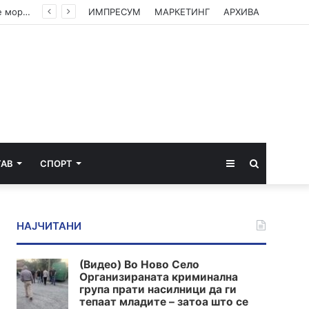
(ВИДЕО) Филипче: Власта е исплашена, посегна по децата, организаторите и напаѓачите мора да одговараат
ИМПРЕСУМ
МАРКЕТИНГ
АРХИВА
Sidebar
Пребарај
ТАВ
СПОРТ
за
НАЈЧИТАНИ
(Видео) Во Ново Село
Организираната криминална
група прати насилници да ги
тепаат младите – затоа што се