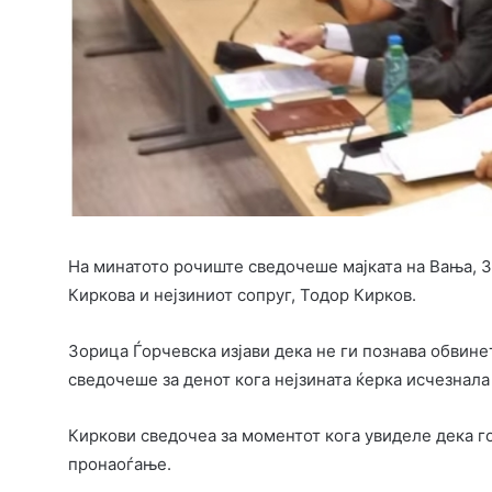
На минатото рочиште сведочеше мајката на Вања, З
Киркова и нејзиниот сопруг, Тодор Кирков.
Зорица Ѓорчевска изјави дека не ги познава обвинет
сведочеше за денот кога нејзината ќерка исчезнала 
Киркови сведочеа за моментот кога увиделе дека г
пронаоѓање.