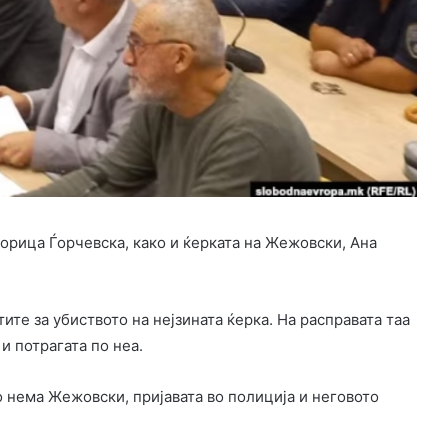
орица Ѓорчевска, како и ќерката на Жежовски, Ана
ите за убиството на нејзината ќерка. На расправата таа
и потрагата по неа.
о нема Жежовски, пријавата во полиција и неговото