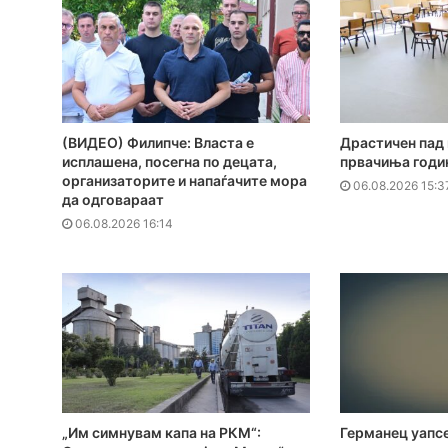
(ВИДЕО) Филипче: Власта е
Драстичен пад 
исплашена, посегна по децата,
првачиња годи
организаторите и напаѓачите мора
06.08.2026 15:3
да одговараат
06.08.2026 16:14
„Им симнувам капа на РКМ“:
Германец уапсе