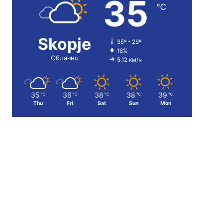
35
℃
Skopje
35º - 26º
18%
Облачно
5.12 км/ч
35
36
38
38
39
℃
℃
℃
℃
℃
Thu
Fri
Sat
Sun
Mon