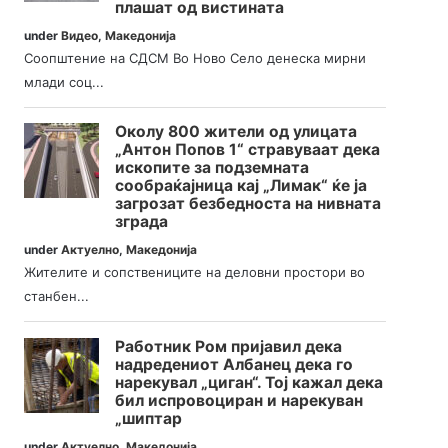
плашат од вистината
under
Видео
,
Македонија
Соопштение на СДСМ Во Ново Село денеска мирни
млади соц...
Околу 800 жители од улицата
„Антон Попов 1“ стравуваат дека
ископите за подземната
сообраќајница кај „Лимак“ ќе ја
загрозат безбедноста на нивната
зграда
under
Актуелно
,
Македонија
Жителите и сопствениците на деловни простори во
станбен...
Работник Ром пријавил дека
надредениот Албанец дека го
нарекувал „циган“. Тој кажал дека
бил испровоциран и нарекуван
„шиптар
under
Актуелно
,
Македонија