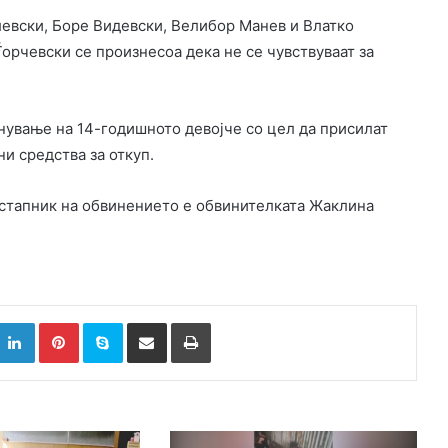
евски, Боре Видевски, Велибор Манев и Влатко
Ѓорчевски се произнесоа дека не се чувствуваат за
нување на 14-годишното девојче со цел да присилат
и средства за откуп.
астапник на обвинението е обвинителката Жаклина
k
witter
LinkedIn
Pinterest
Skype
Сподели преку Е-маил
Испринтај