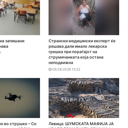
на запишани
Странски медицински експерт ќе
нава
решава дали имало лекарска
грешка при пораѓајот на
7
струмичанката која остана
неподвижна
06.08.2026 15:22
н во струшко – Со
Левица: ШУМСКАТА МАФИЈА ЈА