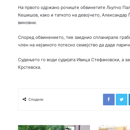
На првото одржано рочиште обвинетите Љупчо Пал
Кешишов, како и таткото на девојчето, Александар 
виновни.
Според обвинението, тие заедниo спланирале граб
член на нејзиното потесно семејство да даде паричн
Судењето го води судијата Ивица Стефановски, а з
Крстевска.
Faceboo
T
Сподели