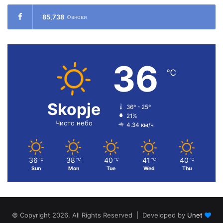
85,738
Фанови
36
℃
Skopje
36º - 25º
21%
Чисто небо
4.34 км/ч
36
38
40
41
40
℃
℃
℃
℃
℃
Sun
Mon
Tue
Wed
Thu
© Copyright 2026, All Rights Reserved | Developed by
Unet