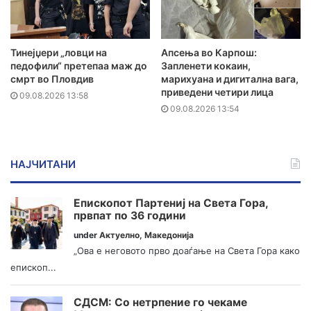
Тинејџери „ловци на
Апсења во Карпош:
педофили“ претепаа маж до
Запленети кокаин,
смрт во Пловдив
марихуана и дигитална вага,
приведени четири лица
09.08.2026 13:58
09.08.2026 13:54
НАЈЧИТАНИ
Епископот Партениј на Света Гора,
првпат по 36 години
under
Актуелно
,
Македонија
„Ова е неговото прво доаѓање на Света Гора како
епископ...
СДСМ: Со нетрпение го чекаме