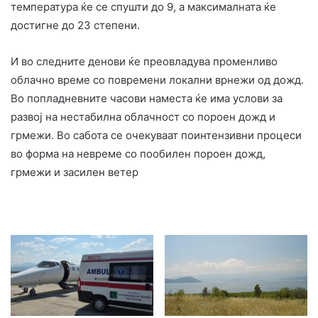
температура ќе се спушти до 9, а максималната ќе
достигне до 23 степени.
И во следните денови ќе преовладува променливо
облачно време со повремени локални врнежи од дожд.
Во попладневните часови наместа ќе има услови за
развој на нестабилна облачност со пороен дожд и
грмежи. Во сабота се очекуваат поинтензивни процеси
во форма на невреме со пообилен пороен дожд,
грмежи и засилен ветер