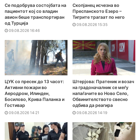
Се подобрува состојбата на
Скопјанец исчезна во
пациентот кој со владин
Преспанското Езеро –
авион беше транспортиран
Тигрите трагаат по него
од Турција
09.08.2026 15:35
09.08.2026 16:46
ЦУК со пресек до 13 часот:
Штерјова: Пратеник и возач
Активни пожари во
на градоначалник се меѓу
Аеродром, Илинден,
напаѓачите во Ново Село,
Босилово, Крива Паланка и
Обвинителството свесно
Гостивар
одбива да реагира
09.08.2026 14:21
09.08.2026 14:19