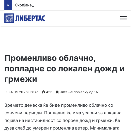
Скопјанец исчезна во Преспанското Езеро – Тигрите трагаат по него
М
Променливо облачно,
попладне со локален дожд и
грмежи
14.05.2026 08:37
456
Читање помалку од 1м
Времето денеска ќе биде променливо облачно со
сончеви периоди. Попладне ќе има услови за локална
појава на нестабилност со пороен дожд и грмежи. Ќе
дува слаб до умерен променлив ветер. Минималната