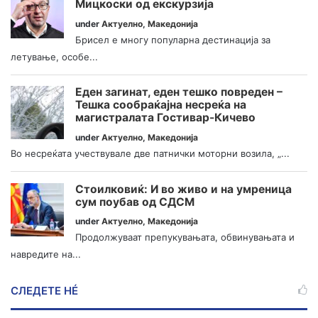
Мицкоски од екскурзија
under
Актуелно
,
Македонија
Брисел е многу популарна дестинација за
летување, особе...
Еден загинат, еден тешко повреден –
Тешка сообраќајна несреќа на
магистралата Гостивар-Кичево
under
Актуелно
,
Македонија
Во несреќата учествувале две патнички моторни возила, „...
Стоилковиќ: И во живо и на умреница
сум поубав од СДСМ
under
Актуелно
,
Македонија
Продолжуваат препукувањата, обвинувањата и
навредите на...
СЛЕДЕТЕ НÉ