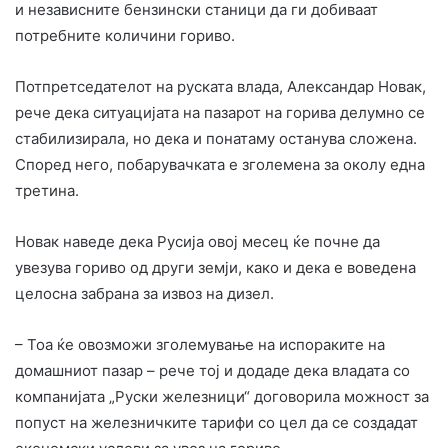
и независните бензински станици да ги добиваат
потребните количини гориво.
Потпретседателот на руската влада, Александар Новак,
рече дека ситуацијата на пазарот на горива делумно се
стабилизирала, но дека и понатаму останува сложена.
Според него, побарувачката е зголемена за околу една
третина.
Новак наведе дека Русија овој месец ќе почне да
увезува гориво од други земји, како и дека е воведена
целосна забрана за извоз на дизел.
– Тоа ќе овозможи зголемување на испораките на
домашниот пазар – рече тој и додаде дека владата со
компанијата „Руски железници“ договорила можност за
попуст на железничките тарифи со цел да се создадат