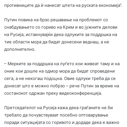
противниците да ѝ нанесат штета на руската економија“.
Путин повика на брзо решавање на проблемот со
снабдувањето со гориво на Крим и во јужните делови
на Русија, истакнувајќи дека одлуките за поддршка на
тие области мора да бидат донесени веднаш, а не
дополнително.
– Мерките за поддршка на луѓето кои живеат таму и на
оние кои дошле на одмор мора да бидат спроведени
сега, а не некогаш подоцна. Овие одлуки треба да се
донесат што е можно побрзо – рече Путин за време на
состанокот одржан преку видеоконференција.
Претседателот на Русија кажа дека граѓаните не би
требало да почувствуваат посебно оптоварување
поради ситуацијата со горивото и додаде дека е важно