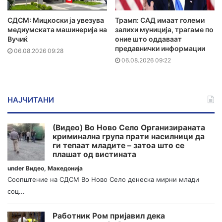
СДСМ: Мицкоски ја увезува
Трамп: САД имаат големи
медиумската машинерија на
залихи муниција, трагаме по
Вучиќ
оние што оддаваат
предавнички информации
06.08.2026 09:28
06.08.2026 09:22
НАЈЧИТАНИ
(Видео) Во Ново Село Организираната
криминална група прати насилници да
ги тепаат младите – затоа што се
плашат од вистината
under
Видео
,
Македонија
Соопштение на СДСМ Во Ново Село денеска мирни млади
соц...
Работник Ром пријавил дека