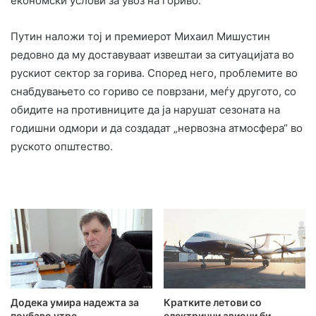
економски услови за увоз на гориво.
Путин наложи тој и премиерот Михаил Мишустин
редовно да му доставуваат извештаи за ситуацијата во
рускиот сектор за горива. Според него, проблемите во
снабдувањето со гориво се поврзани, меѓу другото, со
обидите на противниците да ја нарушат сезоната на
годишни одмори и да создадат „нервозна атмосфера“ во
руското општество.
Додека умира надежта за
Кратките летови со
поубаво утре
електрични авиони би