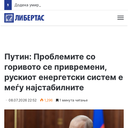
Додека умира надежта за поубаво утре
М
Путин: Проблемите со
горивото се привремени,
рускиот енергетски систем е
меѓу најстабилните
08.07.2026 22:52
1,296
1 минута читање