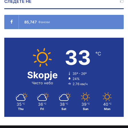
СЛЕДЕТЕ НÉ
85,747
Фанови
33
℃
Skopje
35º - 26º
24%
Чисто небо
2.76 км/ч
35
36
38
39
40
℃
℃
℃
℃
℃
Thu
Fri
Sat
Sun
Mon