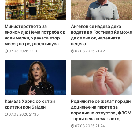
Министерството за
Ангелов се надева дека
економија: Нема потреба од
водата во Гостивар ќе може
нови мерки, храната втор
да се пие од наредната
месец по ред поевтинува
недела
07.08.2026 22:10
07.08.2026 21:42
Камала Харис со остри
Родилките се жалат поради
критики кон Бајден
доцнење на парите за
породилно отсуство, ФЗОМ
07.08.2026 21:35
тврди дека нема застој
07.08.2026 21:24