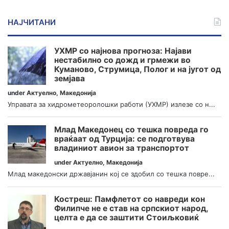
НАЈЧИТАНИ
УХМР со најнова прогноза: Најави
нестабилно со дожд и грмежи во
Куманово, Струмица, Полог и на југот од
земјава
under
Актуелно
,
Македонија
Управата за хидрометеоролошки работи (УХМР) излезе со н...
Млад Македонец со тешка повреда го
враќаат од Турција: се подготвува
владиниот авион за транспортот
under
Актуелно
,
Македонија
Млад македонски државјанин кој се здобил со тешка повре...
Костреш: Памфлетот со навреди кон
Филипче не е став на српскиот народ,
целта е да се заштити Стоиљковиќ