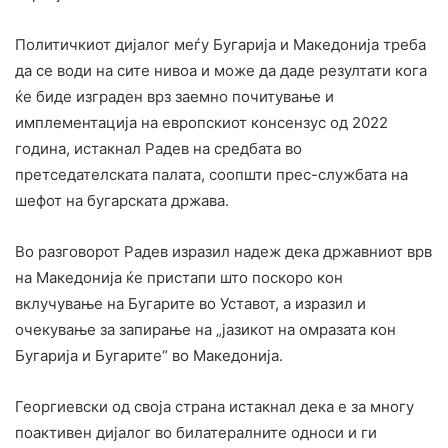
Политичкиот дијалог меѓу Бугарија и Македонија треба
да се води на сите нивоа и може да даде резултати кога
ќе биде изграден врз заемно почитување и
имплементација на европскиот консензус од 2022
година, истакнал Радев на средбата во
претседателската палата, соопшти прес-службата на
шефот на бугарската држава.
Во разговорот Радев изразил надеж дека државниот врв
на Македонија ќе пристапи што поскоро кон
вклучување на Бугарите во Уставот, а изразил и
очекување за запирање на „јазикот на омразата кон
Бугарија и Бугарите“ во Македонија.
Георгиевски од своја страна истакнал дека е за многу
поактивен дијалог во билатералните односи и ги