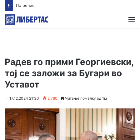
По речиси 30 години почнува судењето за убиството на Тупак Шакур
М
Радев го прими Георгиевски,
тој се заложи за Бугари во
Уставот
17.12.2024 21:30
2,780
Читање помалку од 1м