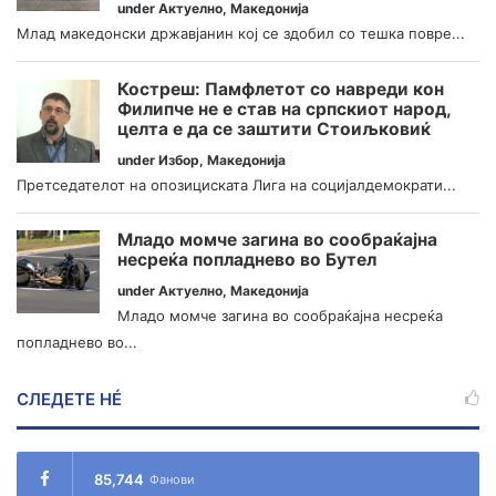
under
Актуелно
,
Македонија
Млад македонски државјанин кој се здобил со тешка повре...
Костреш: Памфлетот со навреди кон
Филипче не е став на српскиот народ,
целта е да се заштити Стоиљковиќ
under
Избор
,
Македонија
Претседателот на опозициската Лига на социјалдемократи...
Младо момче загина во сообраќајна
несреќа попладнево во Бутел
under
Актуелно
,
Македонија
Младо момче загина во сообраќајна несреќа
попладнево во...
СЛЕДЕТЕ НÉ
85,744
Фанови