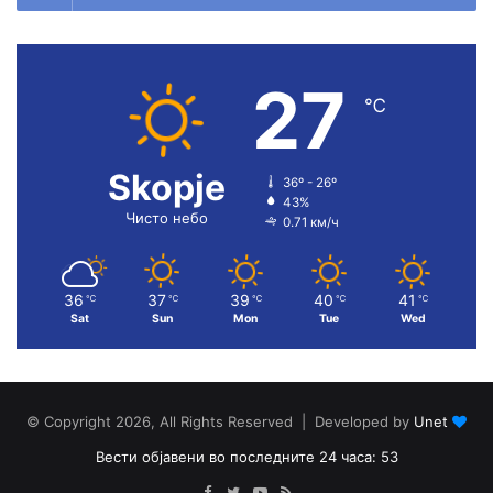
27
℃
Skopje
36º - 26º
43%
Чисто небо
0.71 км/ч
36
37
39
40
41
℃
℃
℃
℃
℃
Sat
Sun
Mon
Tue
Wed
© Copyright 2026, All Rights Reserved | Developed by
Unet
Вести објавени во последните 24 часа: 53
Facebook
Twitter
YouTube
RSS