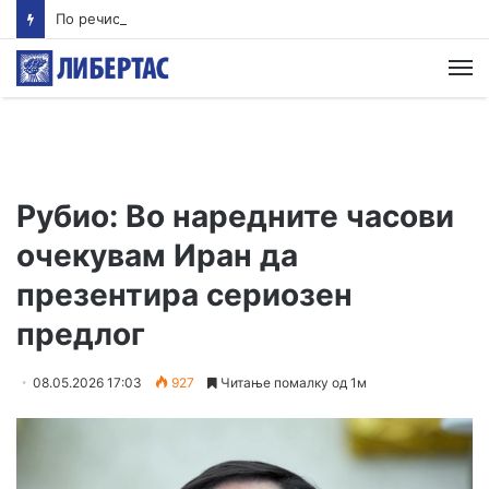
По речиси 30 години почнува судењето за убиството на Тупак Шакур
М
Рубио: Во наредните часови
очекувам Иран да
презентира сериозен
предлог
08.05.2026 17:03
927
Читање помалку од 1м