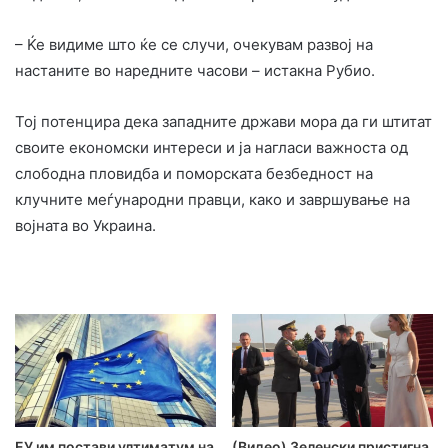
– Ќе видиме што ќе се случи, очекувам развој на
настаните во наредните часови – истакна Рубио.
Тој потенцира дека западните држави мора да ги штитат
своите економски интереси и ја нагласи важноста од
слободна пловидба и поморската безбедност на
клучните меѓународни правци, како и завршување на
војната во Украина.
ЕУ им постави ултиматум на
(Видео) Зеленски пристигна