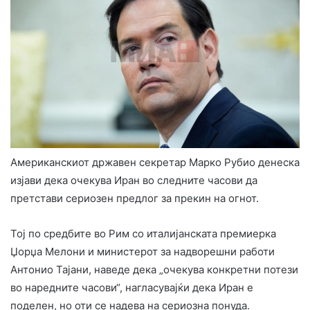
Американскиот државен секретар Марко Рубио денеска
изјави дека очекува Иран во следните часови да
претстави сериозен предлог за прекин на огнот.
Тој по средбите во Рим со италијанската премиерка
Џорџа Мелони и министерот за надворешни работи
Антонио Тајани, наведе дека „очекува конкретни потези
во наредните часови“, нагласувајќи дека Иран е
поделен, но оти се надева на сериозна понуда.