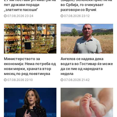
пет држави поради
во Србија, го очекуваат
„златните пасоши“
разговори со Вучиќ
07.08.2026 23:24
07.08.2026 23:12
Министерството за
Ангелов се надева дека
економија: Нема потреба од
водата во Гостивар ќе може
нови мерки, храната втор
да се пие од наредната
месец по ред поевтинува
недела
07.08.2026 22:10
07.08.2026 21:42