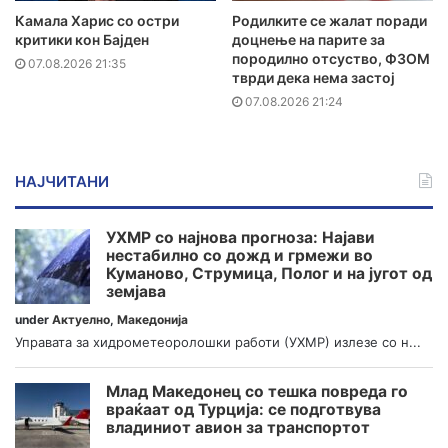
Камала Харис со остри
Родилките се жалат поради
критики кон Бајден
доцнење на парите за
породилно отсуство, ФЗОМ
07.08.2026 21:35
тврди дека нема застој
07.08.2026 21:24
НАЈЧИТАНИ
УХМР со најнова прогноза: Најави
нестабилно со дожд и грмежи во
Куманово, Струмица, Полог и на југот од
земјава
under
Актуелно
,
Македонија
Управата за хидрометеоролошки работи (УХМР) излезе со н...
Млад Македонец со тешка повреда го
враќаат од Турција: се подготвува
владиниот авион за транспортот