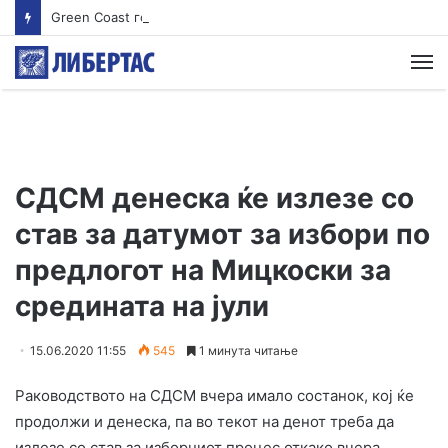
Green Coast го носи Nammos Hotels & Resorts во Албанија: Нова lifestyle дестинација се создава на албанската ривиера
М
СДСМ денеска ќе излезе со
став за датумот за избори по
предлогот на Мицкоски за
средината на јули
15.06.2020 11:55
545
1 минута читање
Раководството на СДСМ вчера имало состанок, кој ќе
продолжи и денеска, па во текот на денот треба да
излезе со став за изборниот процес откако вчера