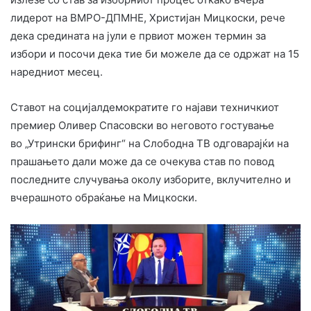
лидерот на ВМРО-ДПМНЕ, Христијан Мицкоски, рече
дека средината на јули е првиот можен термин за
избори и посочи дека тие би можеле да се одржат на 15
наредниот месец.
Ставот на социјалдемократите го најави техничкиот
премиер Оливер Спасовски во неговото гостување
во „Утрински брифинг“ на Слободна ТВ одговарајќи на
прашањето дали може да се очекува став по повод
последните случувања околу изборите, вклучително и
вчерашното обраќање на Мицкоски.