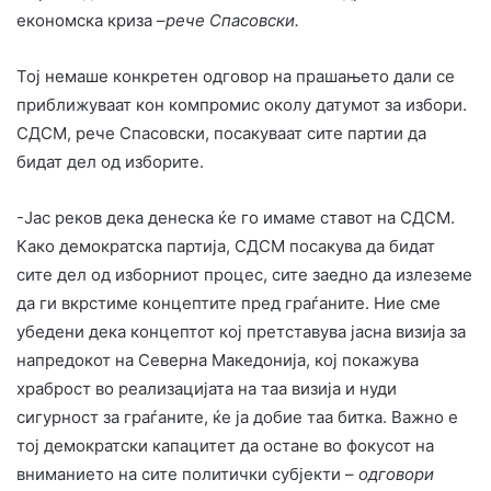
економска криза –
рече Спасовски.
Тој немаше конкретен одговор на прашањето дали се
приближуваат кон компромис околу датумот за избори.
СДСМ, рече Спасовски, посакуваат сите партии да
бидат дел од изборите.
-Јас реков дека денеска ќе го имаме ставот на СДСМ.
Како демократска партија, СДСМ посакува да бидат
сите дел од изборниот процес, сите заедно да излеземе
да ги вкрстиме концептите пред граѓаните. Ние сме
убедени дека концептот кој претставува јасна визија за
напредокот на Северна Македонија, кој покажува
храброст во реализацијата на таа визија и нуди
сигурност за граѓаните, ќе ја добие таа битка. Важно е
тој демократски капацитет да остане во фокусот на
вниманието на сите политички субјекти –
одговори