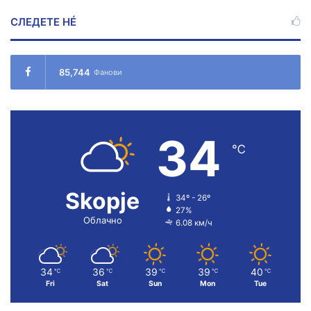
СЛЕДЕТЕ НÉ
85,744
Фанови
34
℃
Skopje
34º - 26º
27%
Облачно
6.08 км/ч
34
36
39
39
40
℃
℃
℃
℃
℃
Fri
Sat
Sun
Mon
Tue