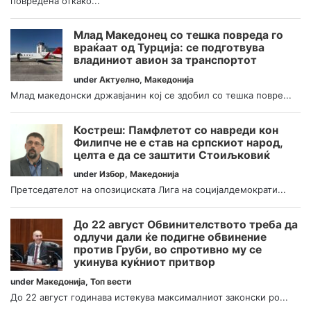
повредена откако...
Млад Македонец со тешка повреда го
враќаат од Турција: се подготвува
владиниот авион за транспортот
under
Актуелно
,
Македонија
Млад македонски државјанин кој се здобил со тешка повре...
Костреш: Памфлетот со навреди кон
Филипче не е став на српскиот народ,
целта е да се заштити Стоиљковиќ
under
Избор
,
Македонија
Претседателот на опозициската Лига на социјалдемократи...
До 22 август Обвинителството треба да
одлучи дали ќе подигне обвинение
против Груби, во спротивно му се
укинува куќниот притвор
under
Македонија
,
Топ вести
До 22 август годинава истекува максималниот законски ро...