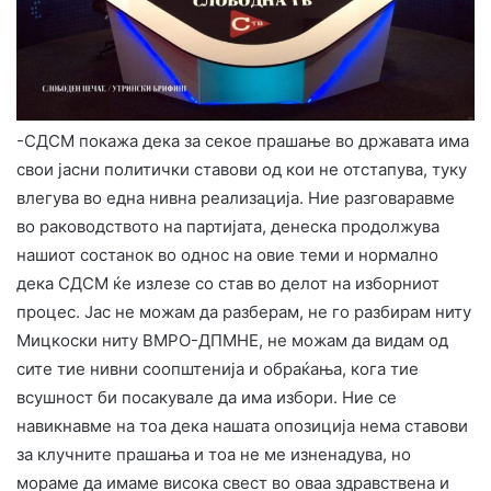
-СДСМ покажа дека за секое прашање во државата има
свои јасни политички ставови од кои не отстапува, туку
влегува во една нивна реализација. Ние разговаравме
во раководството на партијата, денеска продолжува
нашиот состанок во однос на овие теми и нормално
дека СДСМ ќе излезе со став во делот на изборниот
процес. Јас не можам да разберам, не го разбирам ниту
Мицкоски ниту ВМРО-ДПМНЕ, не можам да видам од
сите тие нивни соопштенија и обраќања, кога тие
всушност би посакувале да има избори. Ние се
навикнавме на тоа дека нашата опозиција нема ставови
за клучните прашања и тоа не ме изненадува, но
мораме да имаме висока свест во оваа здравствена и