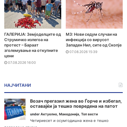
ГАЛЕРИЈА: Земјоделците од
МЗ: Нови седум случаи на
Струмичко излегоа на
инфекција со вирусот
протест – Бараат
Западен Нил, сите од Скопје
зголемување на откупните
07.08.2026 15:39
цени
07.08.2026 16:00
НАЈЧИТАНИ
Возач прегазил жена во Ѓорче и избегал,
оставајќи ја тешко повредена на патот
under
Актуелно
,
Македонија
,
Топ вести
Четириесет и осумгодишна жена е тешко