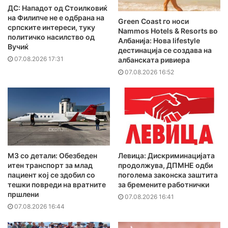
ДС: Нападот од Стоилковиќ
на Филипче не е одбрана на
Green Coast го носи
српските интереси, туку
Nammos Hotels & Resorts во
политичко насилство од
Албанија: Нова lifestyle
Вучиќ
дестинација се создава на
07.08.2026 17:31
албанската ривиера
07.08.2026 16:52
MЗ со детали: Обезбеден
Левица: Дискриминацијата
итен транспорт за млад
продолжува, ДПМНЕ одби
пациент кој се здобил со
поголема законска заштита
тешки повреди на вратните
за бремените работнички
пршлени
07.08.2026 16:41
07.08.2026 16:44