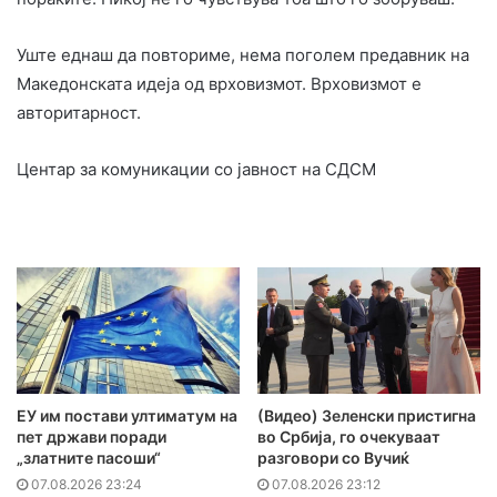
Уште еднаш да повториме, нема поголем предавник на
Македонската идеја од врховизмот. Врховизмот е
авторитарност.
Центар за комуникации со јавност на СДСМ
ЕУ им постави ултиматум на
(Видео) Зеленски пристигна
пет држави поради
во Србија, го очекуваат
„златните пасоши“
разговори со Вучиќ
07.08.2026 23:24
07.08.2026 23:12