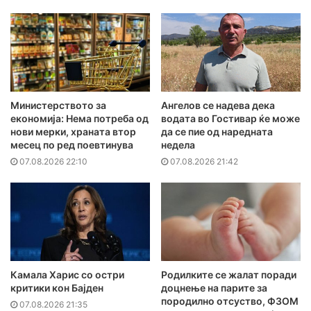
Министерството за
Ангелов се надева дека
економија: Нема потреба од
водата во Гостивар ќе може
нови мерки, храната втор
да се пие од наредната
месец по ред поевтинува
недела
07.08.2026 22:10
07.08.2026 21:42
Камала Харис со остри
Родилките се жалат поради
критики кон Бајден
доцнење на парите за
породилно отсуство, ФЗОМ
07.08.2026 21:35