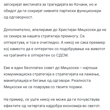
затскријат вистината за трагедијата во Кочани, но и
обидот да ги сокријат нивните партиски функционери
од одговорност.
Дополнително, апелираме до Христијан Мицкоски да не
се секира за нашата стратегија премногу. Се
оптеретува, и тоа е очигледно. А никој не сака премиер
кој наместо да е оптеретен со подобрување на животот
на граѓаните е оптеретен со СДСМ.
Еве и еден бесплатен совет до Мицкоски – најлоша
комуникациска стратегија е стратегијата на лажење,
манипулација и бегање од одговори. Реалноста
Мицкоски не се поврзува со твоите пораки.
На пример, се уште никој не може да ги почувствува
ефектите од четвртата најдобра економија во светот.