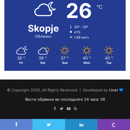
26
℃
Skopje
26º - 26º
41%
Облачно
1.88 км/ч
26
36
37
40
40
℃
℃
℃
℃
℃
Fri
Sat
Sun
Mon
Tue
© Copyright 2026, All Rights Reserved | Developed by
Unet
Вести објавени во последните 24 часа: 58
Facebook
Twitter
YouTube
RSS