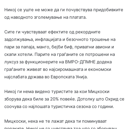
Никој се уште не може да ги почувствува придобивките
од наводното зголемување на платата.
Сите ги чувствуваат ефектите од рекордните
задолжувања, инфлацијата и безочното трошење на
пари за папаја, манго, бејби биф, приватни авиони и
скапи хотели. Парите на граѓаните се потрошени на
луксуз за функционерите на ВМРО-ДПМНЕ додека
граѓаните живеат во најсиромашната и економски
најслабата држава во Европската Унија.
Никој ги нема видено туристите за кои Мицкоски
зборува дека биле за 20% повеќе. Дотолку што Охрид се
соочува со најлошата туристичка сезона со години.
Мицкоски, нека не те лажат дека ти поминуваат
пораките. Никој не го чувствува тоа што го зборуваш.