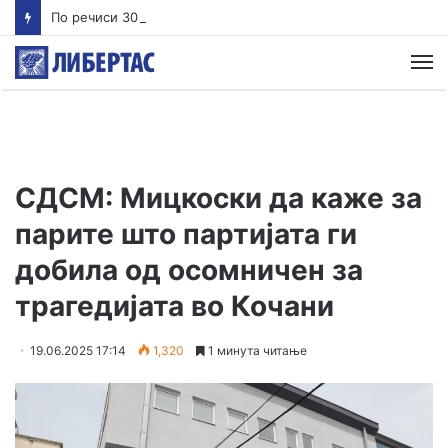
По речиси 30 години почнува судењето за убиството на Тупак Шакур
М
СДСМ: Мицкоски да каже за
парите што партијата ги
добила од осомничен за
трагедијата во Кочани
19.06.2025 17:14
1,320
1 минута читање