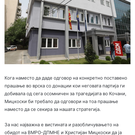
Кога наместо да даде одговор на конкретно поставено
прашање во врска со донации кои неговата партија ги
добивала од сега осомничен за трагедијата во Кочани,
Мицкоски би требало да одговори на тоа прашање
наместо да се секира за нашата стратегија.
За нас најважна е вистината и разобличувањето на
обидот на ВМРО-ДПМНЕ и Христијан Мицкоски да ја