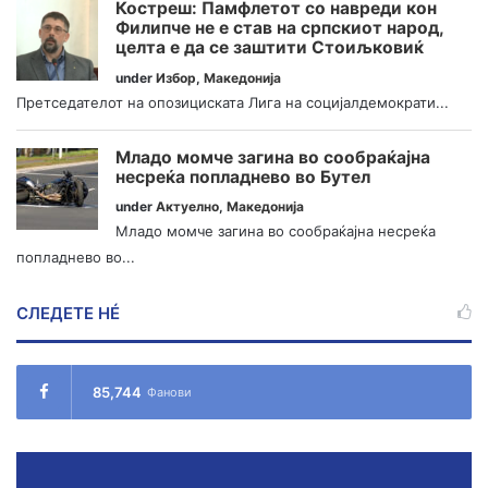
Костреш: Памфлетот со навреди кон
Филипче не е став на српскиот народ,
целта е да се заштити Стоиљковиќ
under
Избор
,
Македонија
Претседателот на опозициската Лига на социјалдемократи...
Младо момче загина во сообраќајна
несреќа попладнево во Бутел
under
Актуелно
,
Македонија
Младо момче загина во сообраќајна несреќа
попладнево во...
СЛЕДЕТЕ НÉ
85,744
Фанови