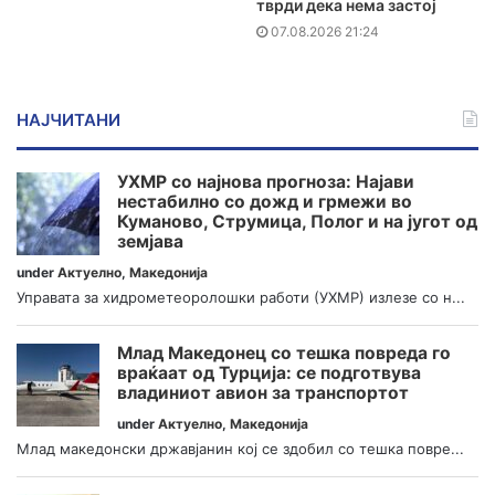
тврди дека нема застој
07.08.2026 21:24
НАЈЧИТАНИ
УХМР со најнова прогноза: Најави
нестабилно со дожд и грмежи во
Куманово, Струмица, Полог и на југот од
земјава
under
Актуелно
,
Македонија
Управата за хидрометеоролошки работи (УХМР) излезе со н...
Млад Македонец со тешка повреда го
враќаат од Турција: се подготвува
владиниот авион за транспортот
under
Актуелно
,
Македонија
Млад македонски државјанин кој се здобил со тешка повре...