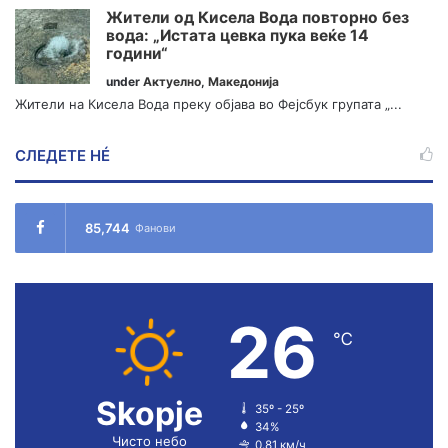
Жители од Кисела Вода повторно без
вода: „Истата цевка пука веќе 14
години“
under
Актуелно
,
Македонија
Жители на Кисела Вода преку објава во Фејсбук групата „...
СЛЕДЕТЕ НÉ
85,744
Фанови
26
℃
Skopje
35º - 25º
34%
Чисто небо
0.81 км/ч