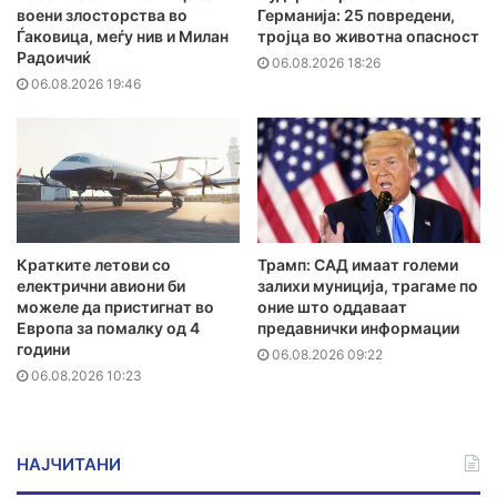
воени злосторства во
Германија: 25 повредени,
Ѓаковица, меѓу нив и Милан
тројца во животна опасност
Радоичиќ
06.08.2026 18:26
06.08.2026 19:46
Кратките летови со
Трамп: САД имаат големи
електрични авиони би
залихи муниција, трагаме по
можеле да пристигнат во
оние што оддаваат
Европа за помалку од 4
предавнички информации
години
06.08.2026 09:22
06.08.2026 10:23
НАЈЧИТАНИ