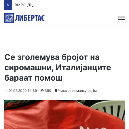
ВМРО-ДПМНЕ: Приказната на СДСМ за францускиот предлог ќе заврши како таа за мигранти за пари
М
Се зголемува бројот на
сиромашни, Италијанците
бараат помош
01.07.2020 14:39
350
Читање помалку од 1м