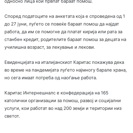
односно лица кои првпат бараат помош.
Според податоците на анкетата која е спроведена од 1
до 27 јуни, луѓето се повеќе бараат помош да најдат
работа, да им се помогне да платат кирија или рата за
станбен кредит, родителите бараат помош за децата на
училишна возраст, за лекување и лекови.
Евиденцијата на италијанскиот Каритас покажува дека
во време на пандемијата луѓето најмногу барале храна,
но сега имаат потреба од наоѓање работа.
Каритас Интернешналс е конфедерација на 165
католички организации за помош, развој и социјални
услуги, кои работат во над 200 земји и територии низ
светот.