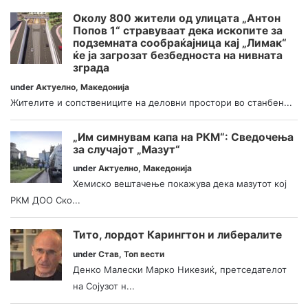
Околу 800 жители од улицата „Антон
Попов 1“ стравуваат дека ископите за
подземната сообраќајница кај „Лимак“
ќе ја загрозат безбедноста на нивната
зграда
under
Актуелно
,
Македонија
Жителите и сопствениците на деловни простори во станбен...
„Им симнувам капа на РКМ“: Сведочења
за случајот „Мазут“
under
Актуелно
,
Македонија
Хемиско вештачење покажува дека мазутот кој
РКМ ДОО Ско...
Тито, лордот Карингтон и либералите
under
Став
,
Топ вести
Денко Малески Марко Никезиќ, претседателот
на Сојузот н...