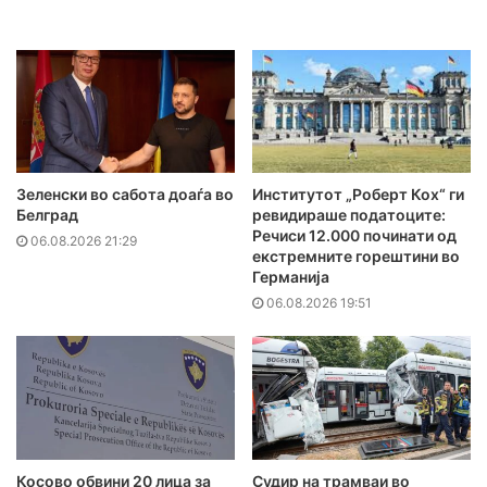
Зеленски во сабота доаѓа во
Институтот „Роберт Кох“ ги
Белград
ревидираше податоците:
Речиси 12.000 починати од
06.08.2026 21:29
екстремните горештини во
Германија
06.08.2026 19:51
Косово обвини 20 лица за
Судир на трамваи во