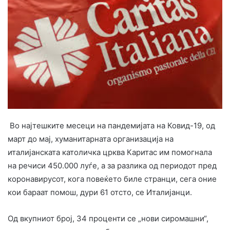
Во најтешките месеци на пандемијата на Ковид-19, од
март до мај, хуманитарната организација на
италијанската католичка црква Каритас им помогнала
на речиси 450.000 луѓе, а за разлика од периодот пред
коронавирусот, кога повеќето биле странци, сега оние
кои бараат помош, дури 61 отсто, се Италијанци.
Од вкупниот број, 34 проценти се „нови сиромашни“,