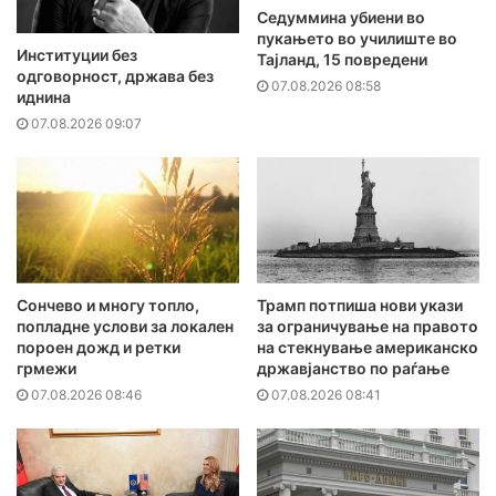
Седуммина убиени во
пукањето во училиште во
Институции без
Тајланд, 15 повредени
одговорност, држава без
07.08.2026 08:58
иднина
07.08.2026 09:07
Сончево и многу топло,
Трамп потпиша нови укази
попладне услови за локален
за ограничување на правото
пороен дожд и ретки
на стекнување американско
грмежи
државјанство по раѓање
07.08.2026 08:46
07.08.2026 08:41