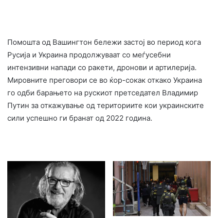
Помошта од Вашингтон бележи застој во период кога
Русија и Украина продолжуваат со меѓусебни
интензивни напади со ракети, дронови и артилерија.
Мировните преговори се во ќор-сокак откако Украина
го одби барањето на рускиот претседател Владимир
Путин за откажување од териториите кои украинските
сили успешно ги бранат од 2022 година.