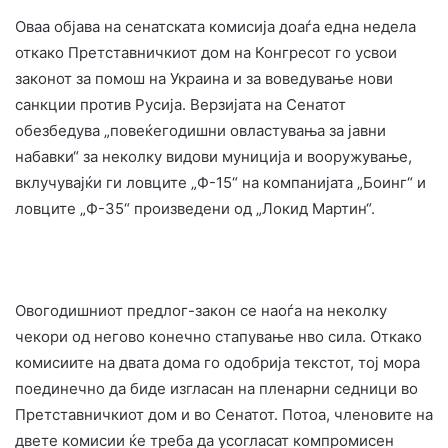
Оваа објава на сенатската комисија доаѓа една недела
откако Претставничкиот дом на Конгресот го усвои
законот за помош на Украина и за воведување нови
санкции против Русија. Верзијата на Сенатот
обезбедува „повеќегодишни овластувања за јавни
набавки“ за неколку видови муниција и вооружување,
вклучувајќи ги ловците „Ф-15“ на компанијата „Боинг“ и
ловците „Ф-35“ произведени од „Локид Мартин“.
Овогодишниот предлог-закон се наоѓа на неколку
чекори од негово конечно стапување нво сила. Откако
комисиите на двата дома го одобрија текстот, тој мора
поединечно да биде изгласан на пленарни седници во
Претставничкиот дом и во Сенатот. Потоа, членовите на
двете комисии ќе треба да усогласат компромисен