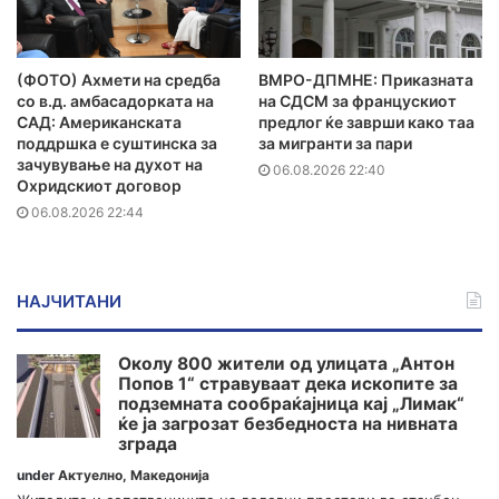
(ФОТО) Ахмети на средба
ВМРО-ДПМНЕ: Приказната
со в.д. амбасадорката на
на СДСМ за францускиот
САД: Американската
предлог ќе заврши како таа
поддршка е суштинска за
за мигранти за пари
зачувување на духот на
06.08.2026 22:40
Охридскиот договор
06.08.2026 22:44
НАЈЧИТАНИ
Околу 800 жители од улицата „Антон
Попов 1“ стравуваат дека ископите за
подземната сообраќајница кај „Лимак“
ќе ја загрозат безбедноста на нивната
зграда
under
Актуелно
,
Македонија