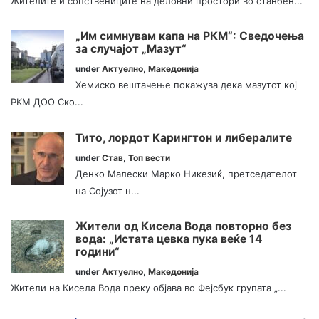
Жителите и сопствениците на деловни простори во станбен...
„Им симнувам капа на РКМ“: Сведочења
за случајот „Мазут“
under
Актуелно
,
Македонија
Хемиско вештачење покажува дека мазутот кој
РКМ ДОО Ско...
Тито, лордот Карингтон и либералите
under
Став
,
Топ вести
Денко Малески Марко Никезиќ, претседателот
на Сојузот н...
Жители од Кисела Вода повторно без
вода: „Истата цевка пука веќе 14
години“
under
Актуелно
,
Македонија
Жители на Кисела Вода преку објава во Фејсбук групата „...