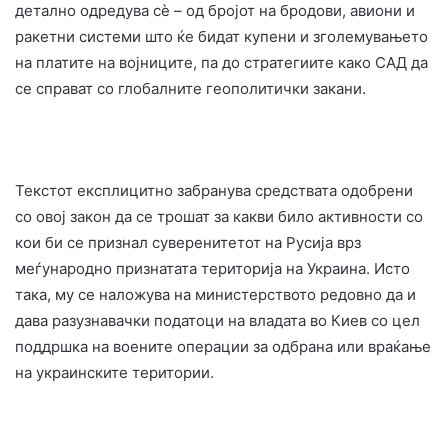
детално одредува сè – од бројот на бродови, авиони и
ракетни системи што ќе бидат купени и зголемувањето
на платите на војниците, па до стратегиите како САД да
се справат со глобалните геополитички закани.
Текстот експлицитно забранува средствата одобрени
со овој закон да се трошат за какви било активности со
кои би се признал суверенитетот на Русија врз
меѓународно признатата територија на Украина. Исто
така, му се наложува на министерството редовно да и
дава разузнавачки податоци на владата во Киев со цел
поддршка на воените операции за одбрана или враќање
на украинските територии.