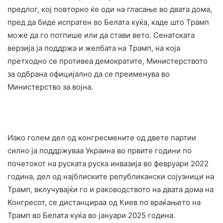
предлог, кој повторно ќе оди на гласање во двата дома,
пред да биде испратен во Белата куќа, каде што Трамп
може да го потпише или да стави вето. Сенатската
верзија ја поддржа и желбата на Трамп, на која
претходно се противеа демократите, Министерството
за одбрана официјално да се преименува во
Министерство за војна.
Иако голем дел од конгресмените од двете партии
силно ја поддржуваа Украина во првите години по
почетокот на руската руска инвазија во февруари 2022
година, дел од најблиските републикански сојузници на
Трамп, вклучувајќи го и раководството на двата дома на
Конгресот, се дистанцираа од Киев по враќањето на
Трамп во Белата куќа во јануари 2025 година.