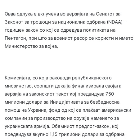
Оваа одлука е вклучена во верзијата на Сенатот за
Законот за трошоци за национална одбрана (NDAA) –
годишен закон со кој се одредува политиката на
Пентагон, при што за воениот ресор се користи и името
Министерство за војна.
Комисијата, со која раководи републиканското
мнозинство, соопшти дека ја финализирала својата
верзија на законскиот текст кој предвидува 750
милиони долари за Иницијативата за безбедносна
помош на Украина, фонд од кој се плаќаат американски
компании за производство на оружје наменето за
украинската армија. Обемниот предлог-закон, кој
предвидува вкупно 1,15 трилиони долари за одбрана,