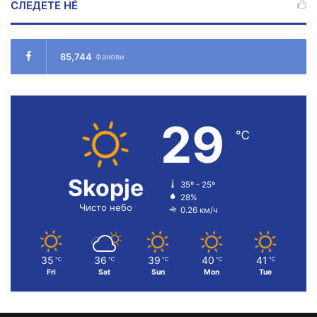
СЛЕДЕТЕ НÉ
85,744
Фанови
29
℃
Skopje
35º - 25º
28%
Чисто небо
0.26 км/ч
35
36
39
40
41
℃
℃
℃
℃
℃
Fri
Sat
Sun
Mon
Tue