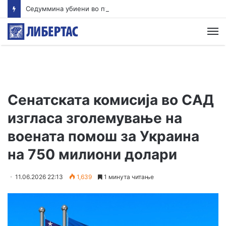
Седуммина убиени во пукањето во училиште во Тајланд, 15 повредени
М
Сенатската комисија во САД
изгласа зголемување на
воената помош за Украина
на 750 милиони долари
11.06.2026 22:13
1,639
1 минута читање