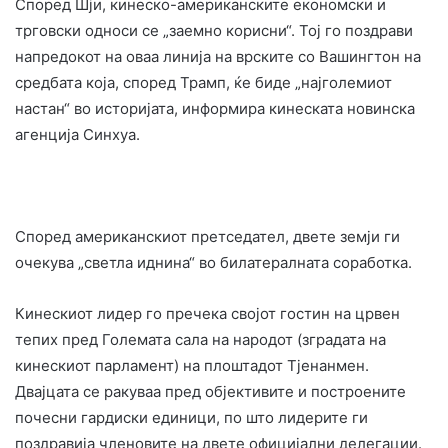
Според Шји, кинеско-американските економски и
трговски односи се „заемно корисни“. Тој го поздрави
напредокот на оваа линија на врските со Вашингтон на
средбата која, според Трамп, ќе биде „најголемиот
настан“ во историјата, информира кинеската новинска
агенција Синхуа.
Според американскиот претседател, двете земји ги
очекува „светла иднина“ во билатералната соработка.
Кинескиот лидер го пречека својот гостин на црвен
тепих пред Големата сала на народот (зградата на
кинескиот парламент) на плоштадот Тјенанмен.
Двајцата се ракуваа пред објективите и построените
почесни гардиски единици, по што лидерите ги
поздравија членовите на двете официјални делегации.