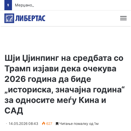
Мерџановски: Со владин авион во Скопје транспортиран пациент повреден на одмор во Турција
М
Шји Џјинпинг на средбата со
Трамп изјави дека очекува
2026 година да биде
„историска, значајна година“
за односите меѓу Кина и
САД
14.05.2026 08:43
627
Читање помалку од 1м