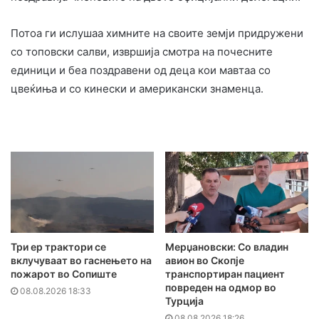
Потоа ги ислушаа химните на своите земји придружени
со топовски салви, извршија смотра на почесните
единици и беа поздравени од деца кои мавтаа со
цвеќиња и со кинески и американски знаменца.
Три ер трактори се
Мерџановски: Со владин
вклучуваат во гаснењето на
авион во Скопје
пожарот во Сопиште
транспортиран пациент
повреден на одмор во
08.08.2026 18:33
Турција
08.08.2026 18:26