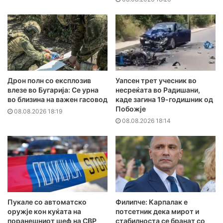
Дрон полн со експлозив
Уапсен трет учесник во
влезе во Бугарија: Се урна
несреќата во Радишани,
во близина на важен гасовод
каде загина 19-годишник од
Побожје
08.08.2026 18:19
08.08.2026 18:14
Пукале со автоматско
Филипче: Карпалак е
оружје кон куќата на
потсетник дека мирот и
поранешниот шеф на СВР
стабилноста се бранат со