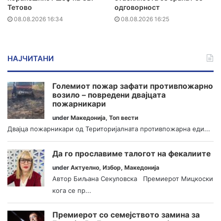
Тетово
одговорност
08.08.2026 16:34
08.08.2026 16:25
НАЈЧИТАНИ
Големиот пожар зафати противпожарно
возило – повредени двајцата
пожарникари
under
Македонија
,
Топ вести
Двајца пожарникари од Територијалната противпожарна еди...
Да го прославиме талогот на фекалиите
under
Актуелно
,
Избор
,
Македонија
Автор Биљана Секуловска Премиерот Мицкоски
кога се пр...
Премиерот со семејството замина за