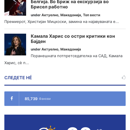
Белгија. Во Бриж на екскурзија во
Брисел работно
under
Актуелно
,
Македонија
,
Топ вести
Премиерот, Христијан Мицкоски, замина на најавуваната е...
Камала Харис со остри критики кон
Бајден
under
Актуелно
,
Македонија
Поранешната потпретседателка на САД, Камала
Харис, сè п...
СЛЕДЕТЕ НÉ
85,739
Фанови