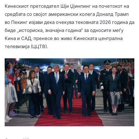
Кинескиот претседател Шји Џјинпинг на почетокот на
средбата со својот американски колега Доналд Трамп
во Пекинг изјави дека очекува тековната 2026 година да
биде „историска, значајна година“ за односите меѓу
Кина и САД, пренесе во живо Кинеската централна
телевизија (ЦЦТВ).