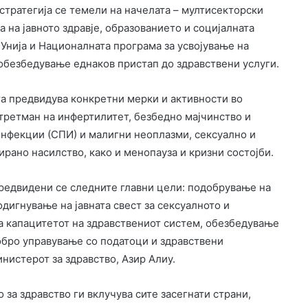
 стратегија се темели на начелата – мултисекторски
 на јавното здравје, образованието и социјалната
 Унија и Националната програма за усвојување на
 обезбедување еднаков пристап до здравствени услуги.
та предвидува конкретни мерки и активности во
третман на инфертилитет, безбедно мајчинство и
инфекции (СПИ) и малигни неоплазми, сексуално и
рано насилство, како и менопауза и кризни состојби.
предвидени се следните главни цели: подобрување на
одигнување на јавната свест за сексуалното и
а капацитетот на здравствениот систем, обезбедување
обро управување со податоци и здравствени
инистерот за здравство, Азир Алиу.
за здравство ги вклучува сите засегнати страни,