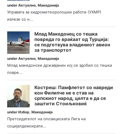
under
Актуелно
,
Македонија
Управата за хидрометеоролошки работи (УХМР)
излезе со н...
Млад Македонец со тешка
повреда го враќаат од Турција:
се подготвува владиниот авион
за транспортот
under
Актуелно
,
Македонија
Млад македонски државјанин кој се здобил со тешка
повре...
Костреш: Памфлетот со навреди
кон Филипче не е став на
српскиот народ, целта е да се
заштити Стоиљковиќ
under
Избор
,
Македонија
Претседателот на опозициската Лига на
социјалдемократи...