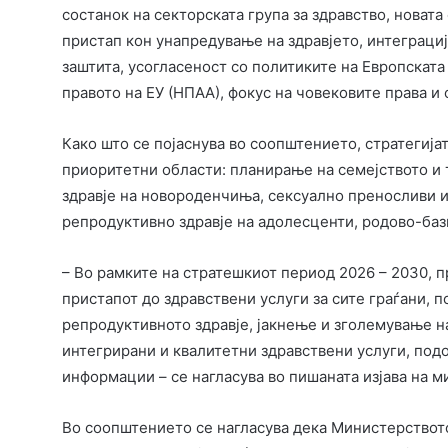
состанок на секторската група за здравство, новата
пристап кон унапредување на здравјето, интеграција
заштита, усогласеност со политиките на Европската
правото на ЕУ (НПАА), фокус на човековите права и
Како што се појаснува во соопштението, стратегија
приоритетни области: планирање на семејството и 
здравје на новороденчиња, сексуално преносливи 
репродуктивно здравје на адолесценти, родово-бази
– Во рамките на стратешкиот период 2026 – 2030, 
пристапот до здравствени услуги за сите граѓани, п
репродуктивното здравје, јакнење и зголемување н
интегрирани и квалитетни здравствени услуги, под
информации – се нагласува во пишаната изјава на м
Во соопштението се нагласува дека Министерството 