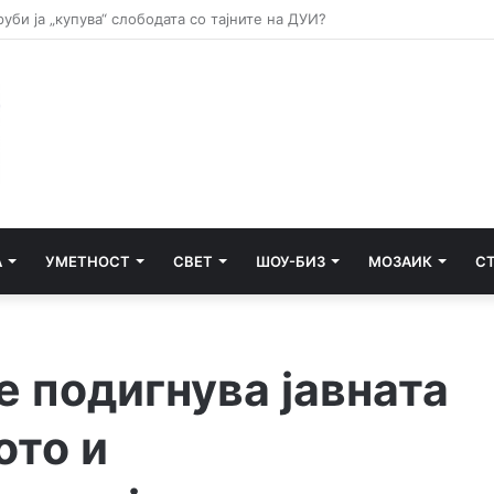
зени со вирусот Западен Нил во Европа
А
УМЕТНОСТ
СВЕТ
ШОУ-БИЗ
МОЗАИК
С
е подигнува јавната
ото и