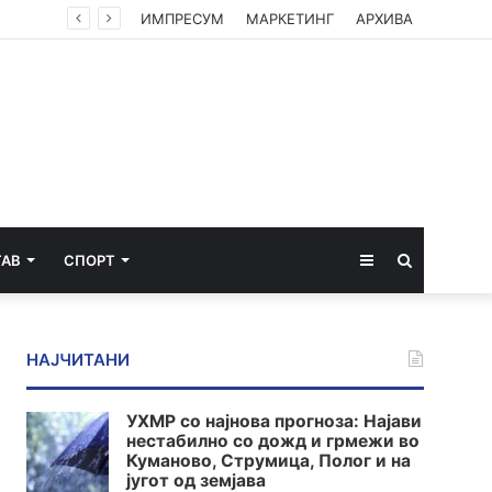
ИМПРЕСУМ
МАРКЕТИНГ
АРХИВА
Sidebar
Пребарај
ТАВ
СПОРТ
за
НАЈЧИТАНИ
УХМР со најнова прогноза: Најави
нестабилно со дожд и грмежи во
Куманово, Струмица, Полог и на
југот од земјава