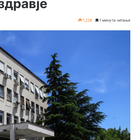
здравје
1,228
1 минута читање