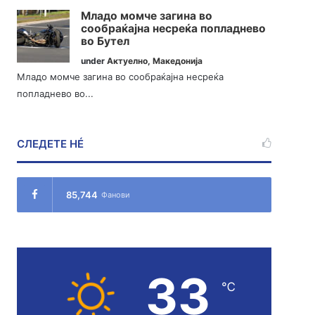
Младо момче загина во
сообраќајна несреќа попладнево
во Бутел
under
Актуелно
,
Македонија
Младо момче загина во сообраќајна несреќа
попладнево во...
СЛЕДЕТЕ НÉ
85,744
Фанови
33
℃