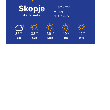
Skopje
36º - 25º
29%
Чисто небо
4.7 км/ч
36
38
39
40
42
℃
℃
℃
℃
℃
Sat
Sun
Mon
Tue
Wed