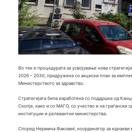
Во тек е процедурата за усвојување нова стратегиј
2026 – 2030, придружена со акциски план за импле
Министерството за здравство.
Стратегијата била изработена со поддршка од Канц
Скопје, како и со МАГО, со учество и на граѓански 
институции и релевантни министерства.
Според Нермина Факовиќ, координатор за еднакви 