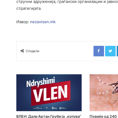
стручни здруженија, граѓански организации и јавно
стратегијата.
Извор:
nezavisen.mk
Faceboo
T
Сподели
ВЛЕН: Дали Артан Груби ја „купува“
Повеќе од 240 