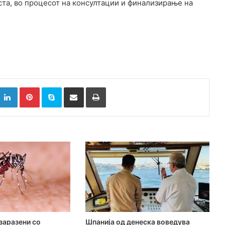
ста, во процесот на консултации и финализирање на
k
witter
LinkedIn
Pinterest
Skype
Сподели преку Е-маил
Испринтај
заразени со
Шпанија од денеска воведува