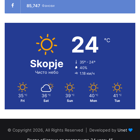
85,747
Фанови
24
℃
Skopje
35º - 24º
40%
Чисто небо
1.18 км/ч
35
36
39
40
41
℃
℃
℃
℃
℃
Fri
Sat
Sun
Mon
Tue
© Copyright 2026, All Rights Reserved | Developed by
Unet
Вести објавени во последните 24 часа: 45