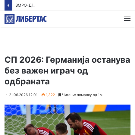
ВМРО-ДПМНЕ: Приказната на СДСМ за францускиот предлог ќе заврши како таа за мигранти за пари
М
СП 2026: Германија останува
без важен играч од
одбраната
21.06.2026 12:01
1,322
Читање помалку од 1м