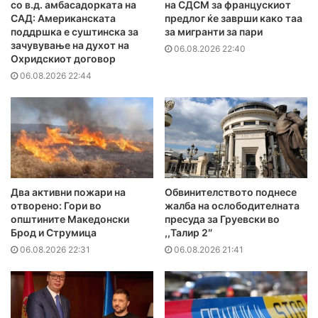
со в.д. амбасадорката на
на СДСМ за францускиот
САД: Американската
предлог ќе заврши како таа
поддршка е суштинска за
за мигранти за пари
зачувување на духот на
06.08.2026 22:40
Охридскиот договор
06.08.2026 22:44
Два активни пожари на
Обвинителството поднесе
отворено: Гори во
жалба на ослободителната
општините Македонски
пресуда за Груевски во
Брод и Струмица
,,Талир 2″
06.08.2026 22:31
06.08.2026 21:41