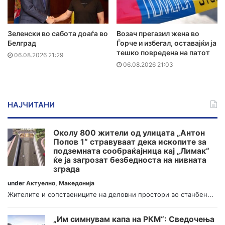
Зеленски во сабота доаѓа во
Возач прегазил жена во
Белград
Ѓорче и избегал, оставајќи ја
тешко повредена на патот
06.08.2026 21:29
06.08.2026 21:03
НАЈЧИТАНИ
Околу 800 жители од улицата „Антон
Попов 1“ стравуваат дека ископите за
подземната сообраќајница кај „Лимак“
ќе ја загрозат безбедноста на нивната
зграда
under
Актуелно
,
Македонија
Жителите и сопствениците на деловни простори во станбен...
„Им симнувам капа на РКМ“: Сведочења