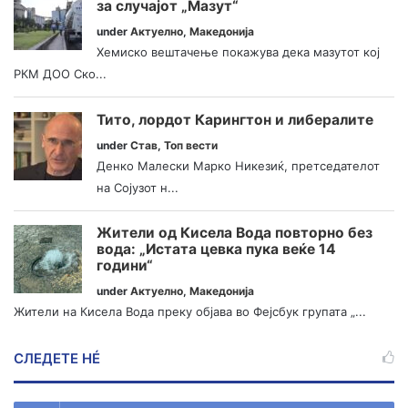
за случајот „Мазут“
under
Актуелно
,
Македонија
Хемиско вештачење покажува дека мазутот кој
РКМ ДОО Ско...
Тито, лордот Карингтон и либералите
under
Став
,
Топ вести
Денко Малески Марко Никезиќ, претседателот
на Сојузот н...
Жители од Кисела Вода повторно без
вода: „Истата цевка пука веќе 14
години“
under
Актуелно
,
Македонија
Жители на Кисела Вода преку објава во Фејсбук групата „...
СЛЕДЕТЕ НÉ