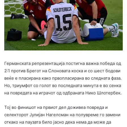
Германската репрезентација постигна важна победа од
2:1 против Брегот на Слоновата коска и со шест бодови
веќе е пласирана како првопласирана во следната фаза.
Но, триумфот со голот во последната минута е во сенка
на повредата на играчот од одбраната Нико Шлотербек.
Тој во финишот на првиот дел доживеа повреда и
селекторот Јулијан Нагелсман на полувреме го замени
откако на паузата било јасно дека нема да може да