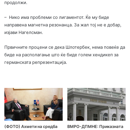
продолжи.
– Нико има проблеми со лигаментот. Ќе му биде
направена магнетна резонанца. За жал тој не е добар,
изјави Нагелсман.
Првичните процени се дека Шлотербек, нема повеќе да
биде на располагање што ќе биде голем хендикеп за
германската репрезентација.
(ФОТО) Ахмети на средба
ВМРО-ДПМНЕ: Приказната