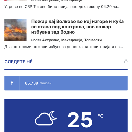
Утрово во СВР Тетово било пријавено дека околу 04:20 ча...
Пожар кај Волково во кој изгоре и куќа
се става под контрола, нов пожар
избувна зад Водно
under
Актуелно
,
Македонија
,
Топ вести
Два поголеми пожари избувнаа денеска на територијата на...
СЛЕДЕТЕ НÉ
85,739
Фанови
25
℃