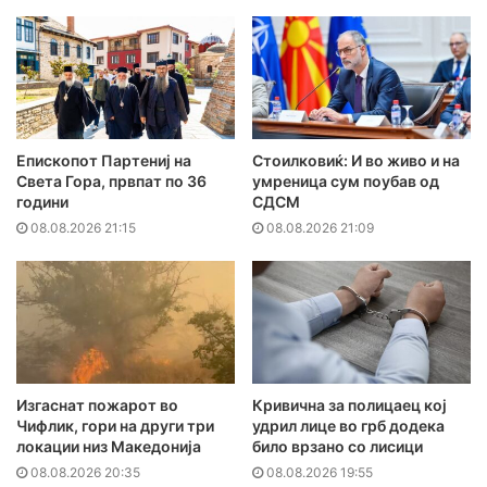
Епископот Партениј на
Стоилковиќ: И во живо и на
Света Гора, првпат по 36
умреница сум поубав од
години
СДСМ
08.08.2026 21:15
08.08.2026 21:09
Изгаснат пожарот во
Кривична за полицаец кој
Чифлик, гори на други три
удрил лице во грб додека
локации низ Македонија
било врзано со лисици
08.08.2026 20:35
08.08.2026 19:55