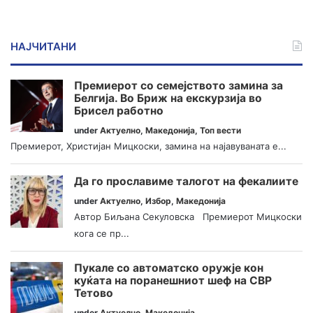
НАЈЧИТАНИ
Премиерот со семејството замина за
Белгија. Во Бриж на екскурзија во
Брисел работно
under
Актуелно
,
Македонија
,
Топ вести
Премиерот, Христијан Мицкоски, замина на најавуваната е...
Да го прославиме талогот на фекалиите
under
Актуелно
,
Избор
,
Македонија
Автор Биљана Секуловска Премиерот Мицкоски
кога се пр...
Пукале со автоматско оружје кон
куќата на поранешниот шеф на СВР
Тетово
under
Актуелно
,
Македонија