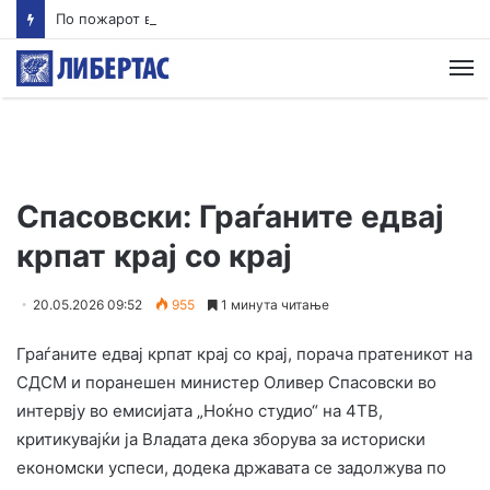
По пожарот во Волково, жителите бараат закон: Запуштените ниви да се расчистуваат или да следуваат казни
М
Спасовски: Граѓаните едвај
крпат крај со крај
20.05.2026 09:52
955
1 минута читање
Граѓаните едвај крпат крај со крај, порача пратеникот на
СДСМ и поранешен министер Оливер Спасовски во
интервју во емисијата „Ноќно студио“ на 4ТВ,
критикувајќи ја Владата дека зборува за историски
економски успеси, додека државата се задолжува по