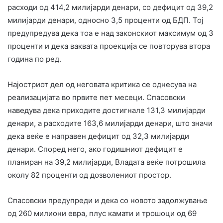
расходи од 414,2 милијарди денари, со дефицит од 39,2
милијарди денари, односно 3,5 проценти од БДП. Тој
предупредува дека тоа е над законскиот максимум од 3
проценти и дека ваквата проекција се повторува втора
година по ред.
Најостриот дел од неговата критика се однесува на
реализацијата во првите пет месеци. Спасовски
наведува дека приходите достигнале 131,3 милијарди
денари, а расходите 163,6 милијарди денари, што значи
дека веќе е направен дефицит од 32,3 милијарди
денари. Според него, ако годишниот дефицит е
планиран на 39,2 милијарди, Владата веќе потрошила
околу 82 проценти од дозволениот простор.
Спасовски предупреди и дека со новото задолжување
од 260 милиони евра, плус камати и трошоци од 69