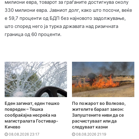
милиони евра, товарот за граѓаните достигнува околу
330 милиони евра. Јавниот долг, како што посочи, веќе
е 59,7 проценти од БДП без најновото задолжување,
што според него ја турка државата над ризичната
граница од 60 проценти.
Еден загинат, еден тешко
По пожарот во Волково,
повреден – Тешка
жителите бараат закон:
сообраќајна несреќа на
Запуштените ниви да се
магистралата Гостивар-
расчистуваат или да
Кичево
следуваат казни
08.08.2026 23:17
08.08.2026 21:19