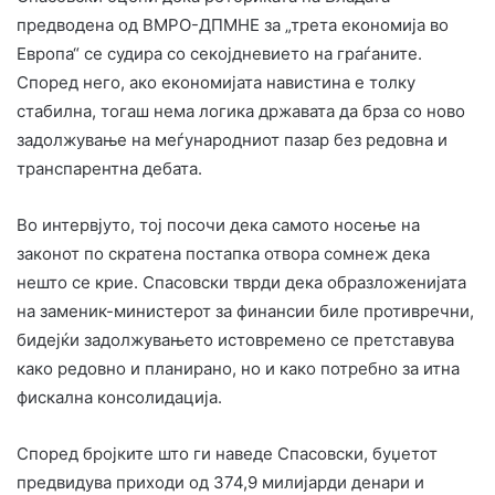
предводена од ВМРО-ДПМНЕ за „трета економија во
Европа“ се судира со секојдневието на граѓаните.
Според него, ако економијата навистина е толку
стабилна, тогаш нема логика државата да брза со ново
задолжување на меѓународниот пазар без редовна и
транспарентна дебата.
Во интервјуто, тој посочи дека самото носење на
законот по скратена постапка отвора сомнеж дека
нешто се крие. Спасовски тврди дека образложенијата
на заменик-министерот за финансии биле противречни,
бидејќи задолжувањето истовремено се претставува
како редовно и планирано, но и како потребно за итна
фискална консолидација.
Според бројките што ги наведе Спасовски, буџетот
предвидува приходи од 374,9 милијарди денари и