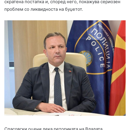
скратена постапка и, според него, покажува сериозен
проблем со ликвидноста на буџетот.
Спасовски оцени дека реториката на Владата