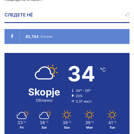
СЛЕДЕТЕ НÉ
85,744
Фанови
34
℃
Skopje
34º - 26º
20%
Облачно
3.37 км/ч
33
36
39
39
41
℃
℃
℃
℃
℃
Fri
Sat
Sun
Mon
Tue