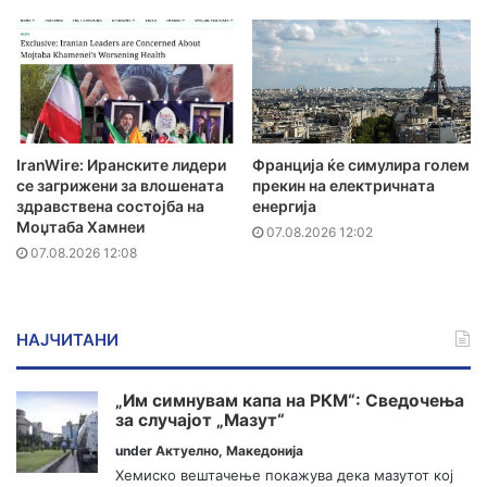
IranWire: Иранските лидери
Франција ќе симулира голем
се загрижени за влошената
прекин на електричната
здравствена состојба на
енергија
Моџтаба Хамнеи
07.08.2026 12:02
07.08.2026 12:08
НАЈЧИТАНИ
„Им симнувам капа на РКМ“: Сведочења
за случајот „Мазут“
under
Актуелно
,
Македонија
Хемиско вештачење покажува дека мазутот кој