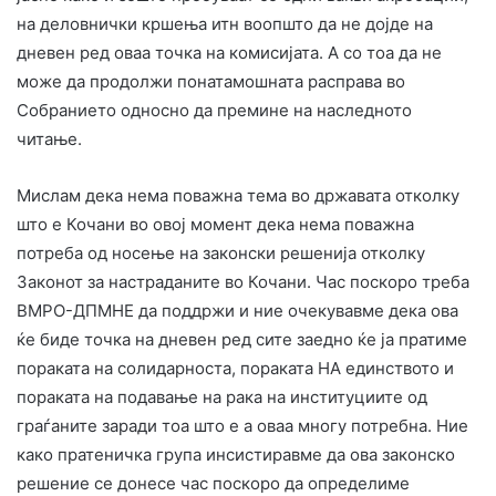
на деловнички кршења итн воопшто да не дојде на
дневен ред оваа точка на комисијата. А со тоа да не
може да продолжи понатамошната расправа во
Собранието односно да премине на наследното
читање.
Мислам дека нема поважна тема во државата отколку
што е Кочани во овој момент дека нема поважна
потреба од носење на законски решенија отколку
Законот за настраданите во Кочани. Час поскоро треба
ВМРО-ДПМНЕ да поддржи и ние очекувавме дека ова
ќе биде точка на дневен ред сите заедно ќе ја пратиме
пораката на солидарноста, пораката НА единството и
пораката на подавање на рака на институциите од
граѓаните заради тоа што е а оваа многу потребна. Ние
како пратеничка група инсистиравме да ова законско
решение се донесе час поскоро да определиме