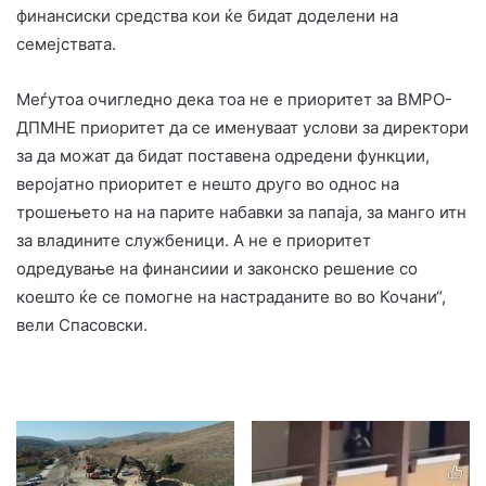
финансиски средства кои ќе бидат доделени на
семејствата.
Меѓутоа очигледно дека тоа не е приоритет за ВМРО-
ДПМНЕ приоритет да се именуваат услови за директори
за да можат да бидат поставена одредени функции,
веројатно приоритет е нешто друго во однос на
трошењето на на парите набавки за папаја, за манго итн
за владините службеници. А не е приоритет
одредување на финансиии и законско решение со
коешто ќе се помогне на настраданите во во Кочани“,
вели Спасовски.