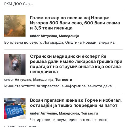
РКМ ДОО Ско...
Голем пожар во плевна кај Новаци:
Изгореа 800 бали сено, 600 бали слама
и 3,5 тони пченица
under
Актуелно
,
Македонија
Во плевна во селото Логоварди, Општина Новаци, вчера из...
Странски медицински експерт ќе
решава дали имало лекарска грешка при
пораѓајот на струмичанката која остана
неподвижна
under
Актуелно
,
Македонија
,
Топ вести
Министерството за здравство ја информира јавноста дека...
Возач прегазил жена во Ѓорче и избегал,
оставајќи ја тешко повредена на патот
under
Актуелно
,
Македонија
,
Топ вести
Четириесет и осумгодишна жена е тешко
повредена откако...