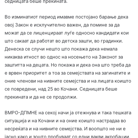
седницата беше прекината.
Во изминатиот период имавме постојано барање дека
овој Закон е исклучително важен, да помине за да
можат да се лиценцираат луѓе односно кандидати кои
што сакаат да работат во детска зашти, во градинки.
Денеска се случи нешто што покажа дека немала
никаква итност во однос на носењето на Законот за
заштитта на децата. Но покажа и дека она што треба да
е врвен приоритет а тоа за семејствата на загинатите и
оние членови на нивните семејства и на лицата коишто
се повредени, над 25 во Кочани. Седницата беше
прекината и да не се продолжи.
ВМРО-ДПМНЕ на секој начи ја отежнува и така тешката
ситуација и на Кочани и на оние коишто настрадаа во
несреќата и на нивните семејства. И воопшто не ни е
јасно како и зошто пробуваат со едни вакви акробации,