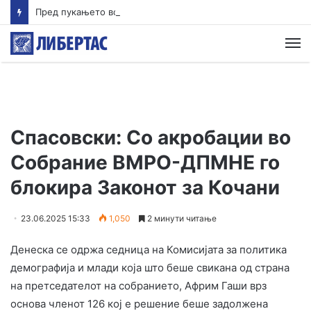
Пред пукањето во Тајланд ученикот ги убил своите баба и дедо
М
Спасовски: Со акробации во
Собрание ВМРО-ДПМНЕ го
блокира Законот за Кочани
23.06.2025 15:33
1,050
2 минути читање
Денеска се одржа седница на Комисијата за политика
демографија и млади која што беше свикана од страна
на претседателот на собранието, Африм Гаши врз
основа членот 126 кој е решение беше задолжена