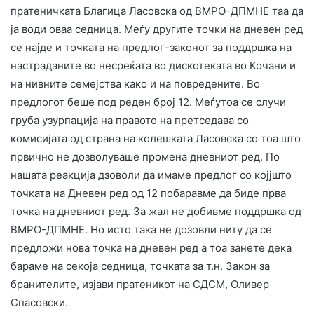
пратеничката Благица Ласовска од ВМРО-ДПМНЕ таа да
ја води оваа седница. Меѓу другите точки на дневен ред
се најде и точката на предлог-законот за поддршка на
настраданите во несреќата во дискотеката во Кочани и
на нивните семејства како и на повредените. Во
предлогот беше под реден број 12. Меѓутоа се случи
груба узурпација на правото на претседава со
комисијата од страна на колешката Ласовска со тоа што
првично не дозволуваше промена дневниот ред. По
нашата реакција дзоволи да имаме предлог со којјшто
точката на Дневен ред од 12 побаравме да биде прва
точка на дневниот ред. За жал не добивме поддршка од
ВМРО-ДПМНЕ. Но исто така не дозовли ниту да се
предложи нова точка на дневен ред а тоа занете дека
бараме на секоја седница, точката за т.н. Закон за
бранителите, изјави пратеникот на СДСМ, Оливер
Спасовски.