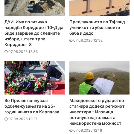
ДУИ: Има политичка
Пред пукањето во Тајланд
наредба Коридорот 10-Д да
ученикот ги убил своите
биде завршен до следните
баба и дедо
избори, штета трпи
07.08.2026 12:32
Коридорот 8
07.08.2026 12:36
Во Прилеп почнуваат
Македонското рударство
одбележувањата на 25-
стагнира додека регионот
годишнината од Карпалак
инвестира – Иловица
останува најголемата
07.08.2026 12:27
неискористена можност
07.08.2026 12:18