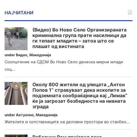
НАЈЧИТАНИ
(Видео) Во Ново Село Организираната
криминална група прати насилници да
ги тепаат младите – затоа што се
плашат од вистината
under
Видео
,
Македонија
Соопштение на СДСМ Во Ново Село денеска мирни млади
соц...
Околу 800 жители од улицата „Антон
Попов 1“ стравуваат дека ископите за
подземната сообраќајница кај „Лимак“
ќе ја загрозат безбедноста на нивната
зграда
under
Актуелно
,
Македонија
Жителите и сопствениците на деловни простори во станбен...