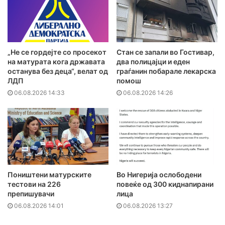
„Не се гордејте со просекот
Стан се запали во Гостивар,
на матурата кога државата
два полицајци и еден
останува без деца“, велат од
граѓанин побарале лекарска
ЛДП
помош
06.08.2026 14:33
06.08.2026 14:26
Поништени матурските
Во Нигерија ослободени
тестови на 226
повеќе од 300 киднапирани
препишувачи
лица
06.08.2026 14:01
06.08.2026 13:27