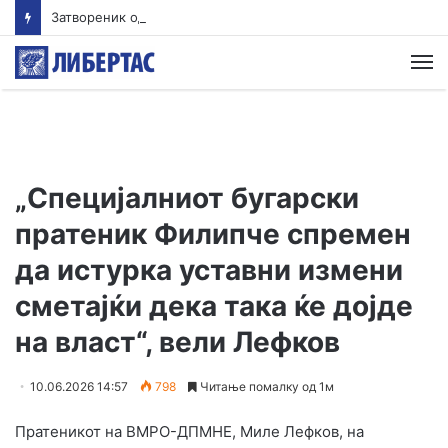
Затвореник од „Идризово“ на викенд-отсуство нападнал девојка во Охрид
М
„Специјалниот бугарски
пратеник Филипче спремен
да истурка уставни измени
сметајќи дека така ќе дојде
на власт“, вели Лефков
10.06.2026 14:57
798
Читање помалку од 1м
Пратеникот на ВМРО-ДПМНЕ, Миле Лефков, на