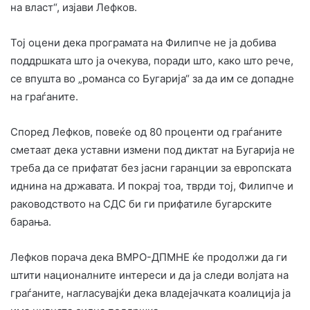
на власт“, изјави Лефков.
Тој оцени дека програмата на Филипче не ја добива
поддршката што ја очекува, поради што, како што рече,
се впушта во „романса со Бугарија“ за да им се допадне
на граѓаните.
Според Лефков, повеќе од 80 проценти од граѓаните
сметаат дека уставни измени под диктат на Бугарија не
треба да се прифатат без јасни гаранции за европската
иднина на државата. И покрај тоа, тврди тој, Филипче и
раководството на СДС би ги прифатиле бугарските
барања.
Лефков порача дека ВМРО-ДПМНЕ ќе продолжи да ги
штити националните интереси и да ја следи волјата на
граѓаните, нагласувајќи дека владејачката коалиција ја