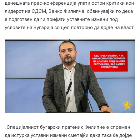
денешната прес-конференција упати остри критики кон
лидерот на СДСМ, Венко Филипче, обвинувајќи го дека
е подготвен да ги прифати уставните измени под
условите на Бугарија со цел повторно да дојде на власт.
„Специјалниот бугарски пратеник Филипче е спремен
да истурка уставни измени сметајќи дека така ќе дојде