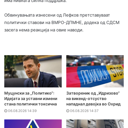
има нивната силна поддршка.
Обвинувањата изнесени од Лефков претставуваат
политички ставови на ВМРО-ДПМНЕ, додека од СДСМ
засега нема реакција на овие наводи.
Муцунски за „Политико“:
Затвореник од „Идризово“
Идејата за уставни измени
на викенд-отсуство
стана политички токсична
нападнал девојка во Охрид
06.08.2026 14:39
06.08.2026 14:37