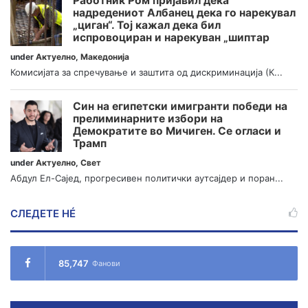
Работник Ром пријавил дека
надредениот Албанец дека го нарекувал
„циган“. Тој кажал дека бил
испровоциран и нарекуван „шиптар
under
Актуелно
,
Македонија
Комисијата за спречување и заштита од дискриминација (К...
Син на египетски имигранти победи на
прелиминарните избори на
Демократите во Мичиген. Се огласи и
Трамп
under
Актуелно
,
Свет
Абдул Ел-Сајед, прогресивен политички аутсајдер и поран...
СЛЕДЕТЕ НÉ
85,747
Фанови