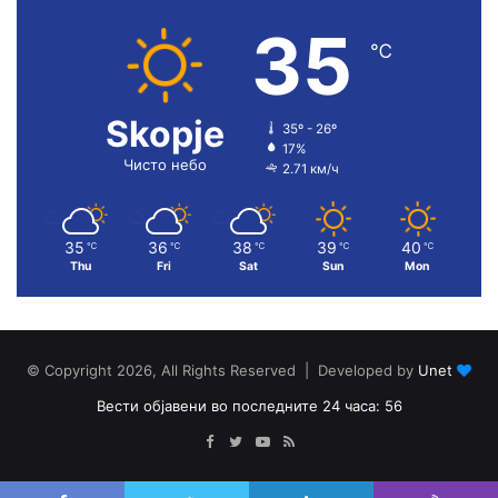
35
℃
Skopje
35º - 26º
17%
Чисто небо
2.71 км/ч
35
36
38
39
40
℃
℃
℃
℃
℃
Thu
Fri
Sat
Sun
Mon
© Copyright 2026, All Rights Reserved | Developed by
Unet
Вести објавени во последните 24 часа: 56
Facebook
Twitter
YouTube
RSS