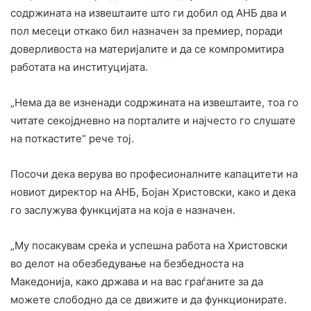
содржината на извештаите што ги добил од АНБ два и
пол месеци откако бил назначен за премиер, поради
доверливоста на материјалите и да се компромитира
работата на институцијата.
„Нема да ве изненади содржината на извештаите, тоа го
читате секојдневно на порталите и најчесто го слушате
на поткастите“ рече тој.
Посочи дека верува во професионалните капацитети на
новиот директор на АНБ, Бојан Христовски, како и дека
го заслужува функцијата на која е назначен.
„Му посакувам среќа и успешна работа на Христовски
во делот на обезбедување на безбедноста на
Македонија, како држава и на вас граѓаните за да
можете слободно да се движите и да функционирате.