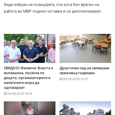
биде избран на позицијата, оти кога бил вратен на
работа во МВР поднел оставка и се деполитизирал.
(ВИДЕО) Филипче: Власта е
Драстичен пад на запишани
исплашена, посегна по
првачиња годинава
децата, организаторите и
06.08.2026 15:37
напаѓачите мора да
одговараат
06.08.2026 16:14