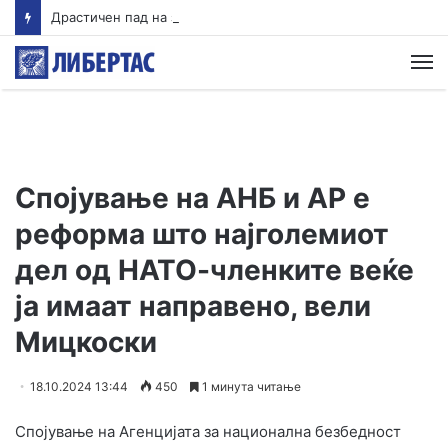
Драстичен пад на запишани првачиња годинава
М
Спојување на АНБ и АР е
реформа што најголемиот
дел од НАТО-членките веќе
ја имаат направено, вели
Мицкоски
18.10.2024 13:44
450
1 минута читање
Спојување на Агенцијата за национална безбедност