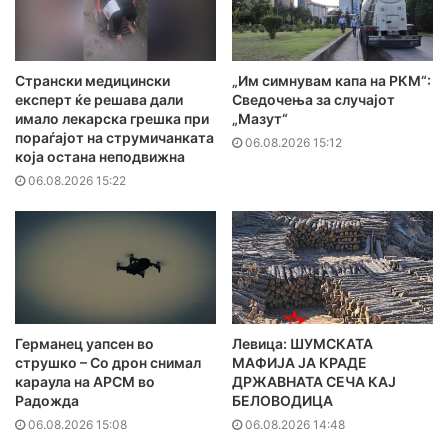
Странски медицински
„Им симнувам капа на РКМ“:
експерт ќе решава дали
Сведочења за случајот
имало лекарска грешка при
„Мазут“
пораѓајот на струмичанката
06.08.2026 15:12
која остана неподвижна
06.08.2026 15:22
Германец уапсен во
Левица: ШУМСКАТА
струшко – Со дрон снимал
МАФИЈА ЈА КРАДЕ
караула на АРСМ во
ДРЖАВНАТА СЕЧА КАЈ
Радожда
БЕЛОВОДИЦА
06.08.2026 15:08
06.08.2026 14:48