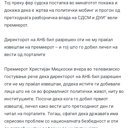
Тој преку фер судска постапка во минатотот покажа и
докажа дека е жртва на политички мобинг и прогон од
претходната разбојничка влада на СДСМ и ДУИ“ вели
премиерот.
Директорот на АНБ бил разрешен оти не му праќал
извештаи на премиерот – и тој што го добил личел на
вести од порталите
Премиерот Христијан Мицкоски вчера во телевизиско
гостување рече дека директорот на АНБ бил разрешен
оти не му праќал извештаи, додека истите ги добивале
лица што не се во формалниот политички живот, ниту во
институциите. Посочи дека кога го добил првиот
извештај, личел како вести што претходниот ден ги
читал на порталите. Тогаш, сфатил дека државата има
сериозен проблем со националната безбедност и оти