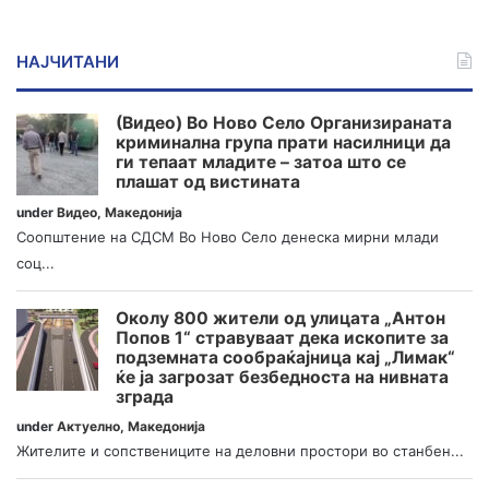
НАЈЧИТАНИ
(Видео) Во Ново Село Организираната
криминална група прати насилници да
ги тепаат младите – затоа што се
плашат од вистината
under
Видео
,
Македонија
Соопштение на СДСМ Во Ново Село денеска мирни млади
соц...
Околу 800 жители од улицата „Антон
Попов 1“ стравуваат дека ископите за
подземната сообраќајница кај „Лимак“
ќе ја загрозат безбедноста на нивната
зграда
under
Актуелно
,
Македонија
Жителите и сопствениците на деловни простори во станбен...