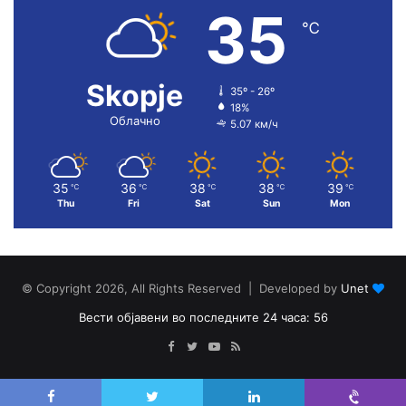
35
℃
Skopje
35º - 26º
18%
Облачно
5.07 км/ч
35
36
38
38
39
℃
℃
℃
℃
℃
Thu
Fri
Sat
Sun
Mon
© Copyright 2026, All Rights Reserved | Developed by
Unet
Вести објавени во последните 24 часа: 56
Facebook
Twitter
YouTube
RSS