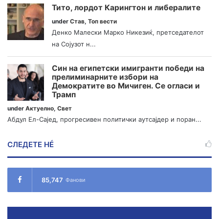
Тито, лордот Карингтон и либералите
under
Став
,
Топ вести
Денко Малески Марко Никезиќ, претседателот
на Сојузот н...
Син на египетски имигранти победи на
прелиминарните избори на
Демократите во Мичиген. Се огласи и
Трамп
under
Актуелно
,
Свет
Абдул Ел-Сајед, прогресивен политички аутсајдер и поран...
СЛЕДЕТЕ НÉ
85,747
Фанови