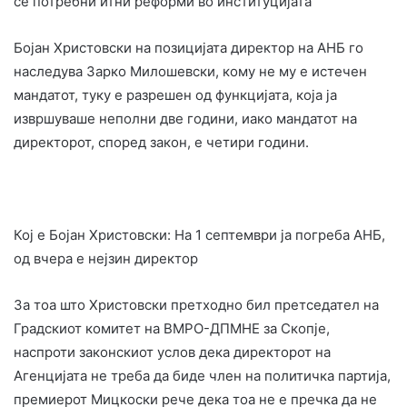
се потребни итни реформи во институцијата
Бојан Христовски на позицијата директор на АНБ го
наследува Зарко Милошевски, кому не му е истечен
мандатот, туку е разрешен од функцијата, која ја
извршуваше неполни две години, иако мандатот на
директорот, според закон, е четири години.
Кој е Бојан Христовски: На 1 септември ја погреба АНБ,
од вчера е нејзин директор
За тоа што Христовски претходно бил претседател на
Градскиот комитет на ВМРО-ДПМНЕ за Скопје,
наспроти законскиот услов дека директорот на
Агенцијата не треба да биде член на политичка партија,
премиерот Мицкоски рече дека тоа не е пречка да не