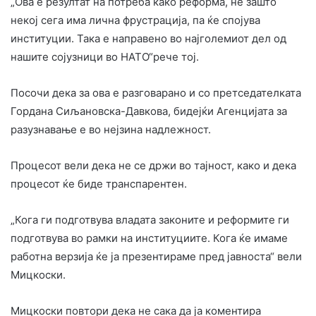
„Ова е резултат на потреба како реформа, не зашто
некој сега има лична фрустрација, па ќе спојува
институции. Така е направено во најголемиот дел од
нашите сојузници во НАТО“рече тој.
Посочи дека за ова е разговарано и со претседателката
Гордана Сиљановска-Давкова, бидејќи Агенцијата за
разузнавање е во нејзина надлежност.
Процесот вели дека не се држи во тајност, како и дека
процесот ќе биде транспарентен.
„Кога ги подготвува владата законите и реформите ги
подготвува во рамки на институциите. Кога ќе имаме
работна верзија ќе ја презентираме пред јавноста“ вели
Мицкоски.
Мицкоски повтори дека не сака да ја коментира