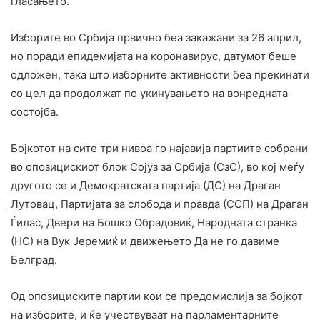
гласањето.
Изборите во Србија првично беа закажани за 26 април,
но поради епидемијата на коронавирус, датумот беше
одложен, така што изборните активности беа прекинати
со цел да продолжат по укинувањето на вонредната
состојба.
Бојкотот на сите три нивоа го најавија партиите собрани
во опозицискиот блок Сојуз за Србија (СзС), во кој меѓу
другото се и Демократската партија (ДС) на Драган
Лутовац, Партијата за слобода и правда (ССП) на Драган
Ѓилас, Двери на Бошко Обрадовиќ, Народната странка
(НС) на Вук Јеремиќ и движењето Да не го давиме
Белград.
Од опозициските партии кои се предомислија за бојкот
на изборите, и ќе учествуваат на парламентарните