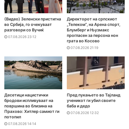
(Видео) Зеленски пристигна
Директорот на српскиот
во Србија, го очекуваат
„Телеком“, на Арена спорт,
разговори со Вучиќ
Блумберг и Њузмакс
прогласен за персона нон
07.08.2026 23:12
грата во Косово
07.08.2026 21:19
Десетици нацистички
Пред пукањето во Тајланд
бродови испливуваат на
ученикот ги убил своите
површина во близина на
баба и дедо
Прахово: Хитлер самиот ги
07.08.2026 12:32
потопил
07.08.2026 14:14