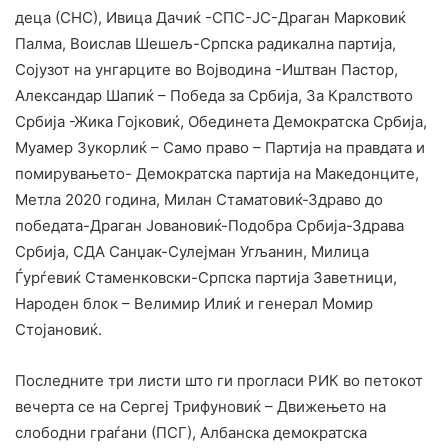
деца (СНС), Ивица Дачиќ -СПС-ЈС-Драган Марковиќ
Палма, Воислав Шешељ-Српска радикална партија,
Сојузот на унгарците во Војводина -Иштван Пастор,
Александар Шапиќ – Победа за Србија, За Кралството
Србија -Жика Гојковиќ, Обединета Демократска Србија,
Муамер Зукорлиќ – Само право – Партија на правдата и
помирувањето- Демократска партија на Македонците,
Метла 2020 година, Милан Стаматовиќ-Здраво до
победата-Драган Јовановиќ-Подобра Србија-Здрава
Србија, СДА Санџак-Сулејман Угљaнин, Милица
Ѓурѓевиќ Стаменковски-Српска партија Заветници,
Народен блок – Велимир Илиќ и генерал Момир
Стојановиќ.
Последните три листи што ги прогласи РИК во петокот
вечерта се на Сергеј Трифуновиќ – Движењето на
слободни граѓани (ПСГ), Албанска демократска