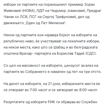
избори се партиите на поранешниот премиер Зоран
Живковиќ-(НОВА), ЛДП на Чедомор Јовановиќ, Предраг
Чанак со ЛСВ, ПСГ на Сергеј Трифуновиќ, дел од
движењето „Еден од Пет Милиони“.
Некои од партиите кои најавија бојкот на изборите на
републичко ниво, ќе учествуваат на локалните избори,
на некои места, како што се Шабац и во белградската
општина Врачар- партијата на Борислав Тадиќ (СДС).
Со цел на масовност на изборите, цензусот за влез на
партиите во Собранието е намален од пет на три отсто.
На денот на изборите, на 21 јуни, избирачките места ќе
се отвораат во 7:00 часот и се затвораат во 8:00 часот.
Резултатите од изборите РИК ги објавува во Службен