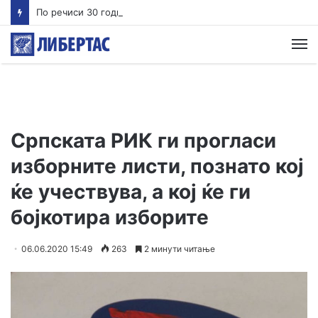
По речиси 30 години почнува судењето за убиството на Тупак Шакур
М
Српската РИК ги прогласи
изборните листи, познато кој
ќе учествува, а кој ќе ги
бојкотира изборите
06.06.2020 15:49
263
2 минути читање