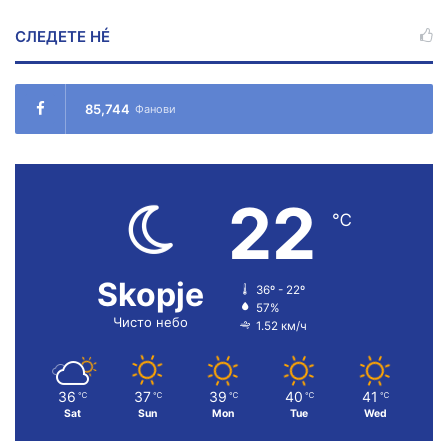
СЛЕДЕТЕ НÉ
85,744
Фанови
22
℃
Skopje
36º - 22º
57%
Чисто небо
1.52 км/ч
36
37
39
40
41
℃
℃
℃
℃
℃
Sat
Sun
Mon
Tue
Wed