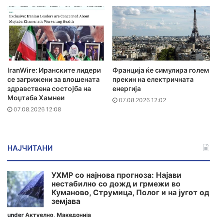
IranWire: Иранските лидери
Франција ќе симулира голем
се загрижени за влошената
прекин на електричната
здравствена состојба на
енергија
Моџтаба Хамнеи
07.08.2026 12:02
07.08.2026 12:08
НАЈЧИТАНИ
УХМР со најнова прогноза: Најави
нестабилно со дожд и грмежи во
Куманово, Струмица, Полог и на југот од
земјава
under
Актуелно
,
Македонија