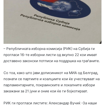
– Републичката изборна комисија (РИК) на Србија ги
прогласи 16-те изборни листи од вкупно 22 кои имаат
доставено законски потписи на поддршка на граѓаните.
Со тоа, како што јави дописиникот на МИА од Белград,
познати се партиите и коалциите кои ќе учествуваат на
парламентарните, покраинските и локалните избори
закажани за 21 јуни и оние кои ќе ги бојкотираат.
РИК ги прогласи листите: Александар Вучиќ -За наши