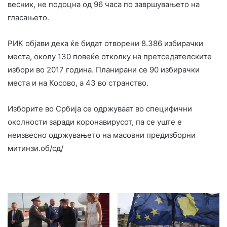
весник, не подоцна од 96 часа по завршувањето на
гласањето.
РИК објави дека ќе бидат отворени 8.386 избирачки
места, околу 130 повеќе отколку на претседателските
избори во 2017 година. Планирани се 90 избирачки
места и на Косово, а 43 во странство.
Изборите во Србија се одржуваат во специфични
околности заради коронавирусот, па се уште е
неизвесно одржувањето на масовни предизборни
митинзи.об/сд/