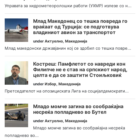
Управата за хидрометеоролошки работи (УХМР) излезе со н...
Млад Македонец со тешка повреда го
враќаат од Турција: се подготвува
владиниот авион за транспортот
under
Актуелно
,
Македонија
Млад македонски државјанин кој се здобил со тешка повре...
Костреш: Памфлетот со навреди кон
Филипче не е став на српскиот народ,
целта е да се заштити Стоиљковиќ
under
Избор
,
Македонија
Претседателот на опозициската Лига на социјалдемократи...
Младо момче загина во сообраќајна
несреќа попладнево во Бутел
under
Актуелно
,
Македонија
Младо момче загина во сообраќајна несреќа
попладнево во...