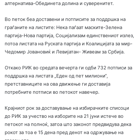
алтернатива-Обединета долина и суверенитет.
Во петок беа доставени и потписите за поддршка на
граѓаните на листите: Нека паѓаат маските-Зелена
партија-Нова партија, Социјализам единствениот излез,
потоа листата на Руската партија и Коалицијата за мир-
Чедомир Јовановиќ и Левијатан- Живеам за Србија.
Откако РИК во средата вечерта ги одби 732 потписи за
поддршка на листата „Еден од пет милиони“,
претставниците на ова движење ги доставија
потребните потписи во петокот навечер.
Крајниот рок за доставување на избирачките списоци
до РИК за учество на изборите на 21 јуни истече во
петокот на полноќ, затоа што законот предвидува дека
рокот за тоа е 15 дена пред денот на одржување на