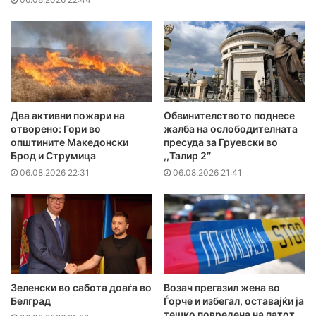
Два активни пожари на
Обвинителството поднесе
отворено: Гори во
жалба на ослободителната
општините Македонски
пресуда за Груевски во
Брод и Струмица
,,Талир 2″
06.08.2026 22:31
06.08.2026 21:41
Зеленски во сабота доаѓа во
Возач прегазил жена во
Белград
Ѓорче и избегал, оставајќи ја
тешко повредена на патот