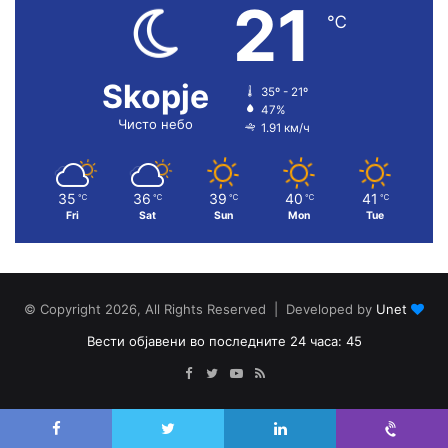
21
℃
Skopje
35º - 21º
47%
Чисто небо
1.91 км/ч
35
36
39
40
41
℃
℃
℃
℃
℃
Fri
Sat
Sun
Mon
Tue
© Copyright 2026, All Rights Reserved | Developed by
Unet
Вести објавени во последните 24 часа: 45
Facebook
Twitter
YouTube
RSS