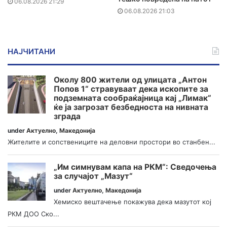
06.08.2026 21:29
06.08.2026 21:03
НАЈЧИТАНИ
Околу 800 жители од улицата „Антон
Попов 1“ стравуваат дека ископите за
подземната сообраќајница кај „Лимак“
ќе ја загрозат безбедноста на нивната
зграда
under
Актуелно
,
Македонија
Жителите и сопствениците на деловни простори во станбен...
„Им симнувам капа на РКМ“: Сведочења
за случајот „Мазут“
under
Актуелно
,
Македонија
Хемиско вештачење покажува дека мазутот кој
РКМ ДОО Ско...