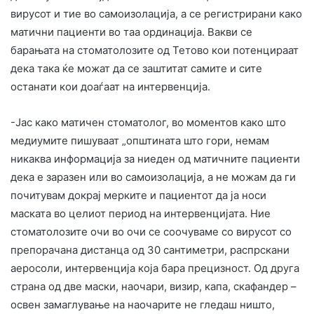
вирусот и тие во самоизолација, а се регистрирани како
матични пациенти во таа ординација. Вакви се
барањата на стоматолозите од Тетово кои потенцираат
дека така ќе можат да се заштитат самите и сите
останати кои доаѓаат на интервенција.
-Јас како матичен стоматолог, во моментов како што
медиумите пишуваат „општината што гори, немам
никаква информација за ниеден од матичните пациенти
дека е заразен или во самоизолација, а не можам да ги
почитувам докрај мерките и пациентот да ја носи
маската во целиот период на интервенцијата. Ние
стоматолозите очи во очи се соочуваме со вирусот со
препорачана дистанца од 30 сантиметри, распрскани
аеросоли, интервенција која бара прецизност. Од друга
страна од две маски, наочари, визир, капа, скафандер –
освен замаглување на наочарите не гледаш ништо,