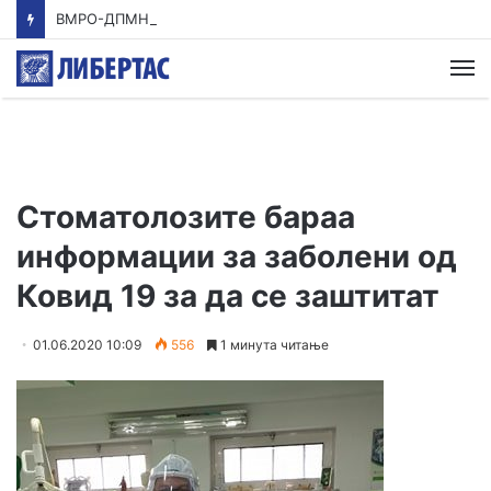
ВМРО-ДПМНЕ: Приказната на СДСМ за францускиот предлог ќе заврши како таа за мигранти за пари
М
Стоматолозите бараа
информации за заболени од
Ковид 19 за да се заштитат
01.06.2020 10:09
556
1 минута читање