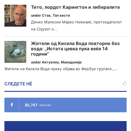
Тито, лордот Карингтон и либералите
under
Став
,
Топ вести
Денко Малески Марко Никезиќ, претседателот
на Сојузот н...
Жители од Кисела Вода повторно без
вода: „Истата цевка пука веќе 14
години“
under
Актуелно
,
Македонија
Жители на Кисела Вода преку објава во Фејсбук групата „...
СЛЕДЕТЕ НÉ
85,747
Фанови