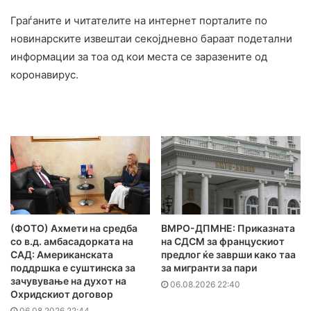
Граѓаните и читателите на интернет порталите по
новинарските извештаи секојдневно бараат подетални
информации за тоа од кои места се заразените од
коронавирус.
(ФОТО) Ахмети на средба
ВМРО-ДПМНЕ: Приказната
со в.д. амбасадорката на
на СДСМ за францускиот
САД: Американската
предлог ќе заврши како таа
поддршка е суштинска за
за мигранти за пари
зачувување на духот на
06.08.2026 22:40
Охридскиот договор
06.08.2026 22:44