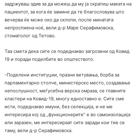
задржуваш здив за да можеш да му ја скратиш маката на
пациентот, за кога ќе замине да те благословува што
вечерва ќе може око да склопи, после минатата
непроспиена ноќ, вели д-р Маре Серафимовска,
стоматолог од Тетово.
Таа смета дека сите се подеднакво загрозени од Ковид
19 и поради поделбите во општеството.
-Поделени институции, празни ветувања, борба за
парламентарно столче, министерско место, создавање
непослушност, меѓусебна верска омраза, се главните
кластери на Ковид-19, многу едноставно е. Сите сме
исти, подеднакво имуни, без селекција, и не ме
интересира кој од „функционерите“ е во самоизолација
или заразен, ме интересираат сите заради кои тие се
таму, вели д-р Серафимовска.